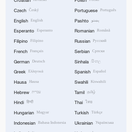
Croatian
Polish
Český
Português
Czech
Portuguese
English
پښتو
English
Pashto
Esperanto
Română
Esperanto
Romanian
Filipino
Русский
Filipino
Russian
Français
Српски
French
Serbian
Deutsch
සිංහල
German
Sinhala
Ελληνικά
Español
Greek
Spanish
Hausa
Kiswahili
Hausa
Swahili
עברית
தமிழ்
Hebrew
Tamil
हिन्दी
ไทย
Hindi
Thai
Magyar
Türkçe
Hungarian
Turkish
Bahasa Indonesia
Українська
Indonesian
Ukrainian