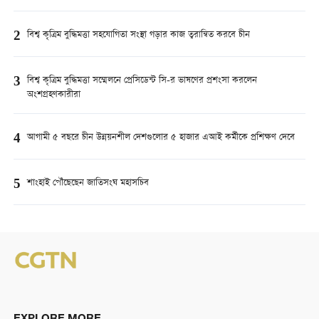
2
বিশ্ব কৃত্রিম বুদ্ধিমত্তা সহযোগিতা সংস্থা গড়ার কাজ ত্বরান্বিত করবে চীন
3
বিশ্ব কৃত্রিম বুদ্ধিমত্তা সম্মেলনে প্রেসিডেন্ট সি-র ভাষণের প্রশংসা করলেন
অংশগ্রহণকারীরা
4
আগামী ৫ বছরে চীন উন্নয়নশীল দেশগুলোর ৫ হাজার এআই কর্মীকে প্রশিক্ষণ দেবে
5
শাংহাই পৌঁছেছেন জাতিসংঘ মহাসচিব
EXPLORE MORE