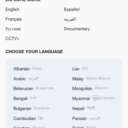
English
Español
Français
العربية
Русский
Documentary
CCTV+
CHOOSE YOUR LANGUAGE
Shqip
ລາວ
Albanian
Lao
العربية
Bahasa Melayu
Arabic
Malay
Беларуская
Монгол
Belarusian
Mongolian
বাংলা
မြန်မာဘာသာ
Bengali
Myanmar
Български
नेपाली
Bulgarian
Nepali
ខ្មែរ
فارسی
Cambodian
Persian
Hrvatski
Polski