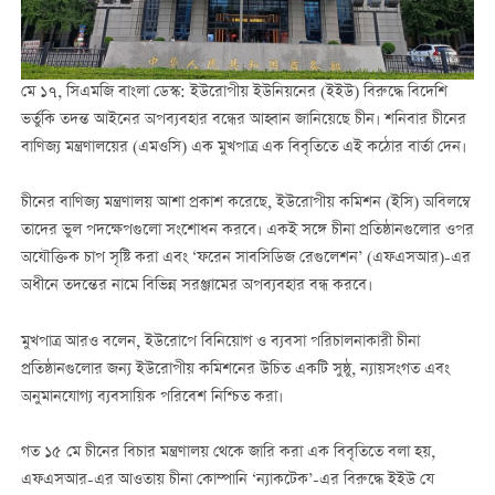
মে ১৭, সিএমজি বাংলা ডেস্ক: ইউরোপীয় ইউনিয়নের (ইইউ) বিরুদ্ধে বিদেশি
ভর্তুকি তদন্ত আইনের অপব্যবহার বন্ধের আহ্বান জানিয়েছে চীন। শনিবার চীনের
বাণিজ্য মন্ত্রণালয়ের (এমওসি) এক মুখপাত্র এক বিবৃতিতে এই কঠোর বার্তা দেন।
চীনের বাণিজ্য মন্ত্রণালয় আশা প্রকাশ করেছে, ইউরোপীয় কমিশন (ইসি) অবিলম্বে
তাদের ভুল পদক্ষেপগুলো সংশোধন করবে। একই সঙ্গে চীনা প্রতিষ্ঠানগুলোর ওপর
অযৌক্তিক চাপ সৃষ্টি করা এবং ‘ফরেন সাবসিডিজ রেগুলেশন’ (এফএসআর)-এর
অধীনে তদন্তের নামে বিভিন্ন সরঞ্জামের অপব্যবহার বন্ধ করবে।
মুখপাত্র আরও বলেন, ইউরোপে বিনিয়োগ ও ব্যবসা পরিচালনাকারী চীনা
প্রতিষ্ঠানগুলোর জন্য ইউরোপীয় কমিশনের উচিত একটি সুষ্ঠু, ন্যায়সংগত এবং
অনুমানযোগ্য ব্যবসায়িক পরিবেশ নিশ্চিত করা।
গত ১৫ মে চীনের বিচার মন্ত্রণালয় থেকে জারি করা এক বিবৃতিতে বলা হয়,
এফএসআর-এর আওতায় চীনা কোম্পানি ‘ন্যাকটেক’-এর বিরুদ্ধে ইইউ যে