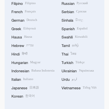
Filipino
Русский
Filipino
Russian
Français
Српски
French
Serbian
Deutsch
සිංහල
German
Sinhala
Ελληνικά
Español
Greek
Spanish
Hausa
Kiswahili
Hausa
Swahili
עברית
தமிழ்
Hebrew
Tamil
हिन्दी
ไทย
Hindi
Thai
Magyar
Türkçe
Hungarian
Turkish
Bahasa Indonesia
Українська
Indonesian
Ukrainian
Italiano
اردو
Italian
Urdu
日本語
Tiếng Việt
Japanese
Vietnamese
한국어
Korean