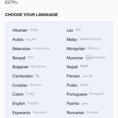
CCTV+
CHOOSE YOUR LANGUAGE
Shqip
ລາວ
Albanian
Lao
العربية
Bahasa Melayu
Arabic
Malay
Беларуская
Монгол
Belarusian
Mongolian
বাংলা
မြန်မာဘာသာ
Bengali
Myanmar
Български
नेपाली
Bulgarian
Nepali
ខ្មែរ
فارسی
Cambodian
Persian
Hrvatski
Polski
Croatian
Polish
Český
Português
Czech
Portuguese
English
پښتو
English
Pashto
Esperanto
Română
Esperanto
Romanian