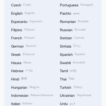
Český
Português
Czech
Portuguese
English
پښتو
English
Pashto
Esperanto
Română
Esperanto
Romanian
Filipino
Русский
Filipino
Russian
Français
Српски
French
Serbian
Deutsch
සිංහල
German
Sinhala
Ελληνικά
Español
Greek
Spanish
Hausa
Kiswahili
Hausa
Swahili
עברית
தமிழ்
Hebrew
Tamil
हिन्दी
ไทย
Hindi
Thai
Magyar
Türkçe
Hungarian
Turkish
Bahasa Indonesia
Українська
Indonesian
Ukrainian
Italiano
اردو
Italian
Urdu