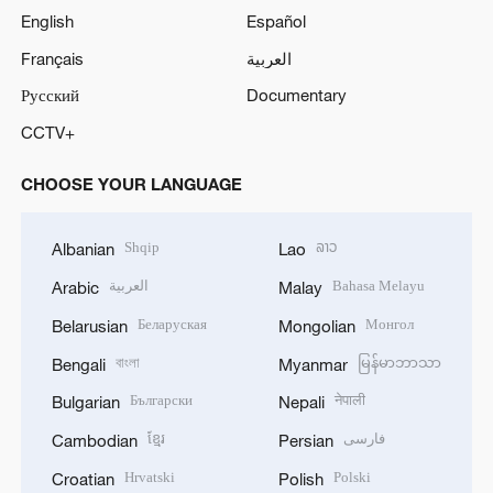
English
Español
Français
العربية
Русский
Documentary
CCTV+
CHOOSE YOUR LANGUAGE
Shqip
ລາວ
Albanian
Lao
العربية
Bahasa Melayu
Arabic
Malay
Беларуская
Монгол
Belarusian
Mongolian
বাংলা
မြန်မာဘာသာ
Bengali
Myanmar
Български
नेपाली
Bulgarian
Nepali
ខ្មែរ
فارسی
Cambodian
Persian
Hrvatski
Polski
Croatian
Polish