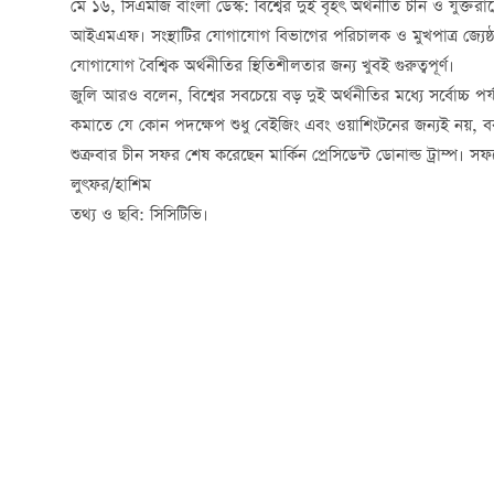
মে ১৬, সিএমজি বাংলা ডেস্ক: বিশ্বের দুই বৃহৎ অর্থনীতি চীন ও যুক্তরা
আইএমএফ। সংস্থাটির যোগাযোগ বিভাগের পরিচালক ও মুখপাত্র জ্যেষ্ঠ ক
যোগাযোগ বৈশ্বিক অর্থনীতির স্থিতিশীলতার জন্য খুবই গুরুত্বপূর্ণ।
জুলি আরও বলেন, বিশ্বের সবচেয়ে বড় দুই অর্থনীতির মধ্যে সর্বোচ্চ পর্য
কমাতে যে কোন পদক্ষেপ শুধু বেইজিং এবং ওয়াশিংটনের জন্যই নয়, বর
শুক্রবার চীন সফর শেষ করেছেন মার্কিন প্রেসিডেন্ট ডোনাল্ড ট্রাম্প। 
লুৎফর/হাশিম
তথ্য ও ছবি: সিসিটিভি।