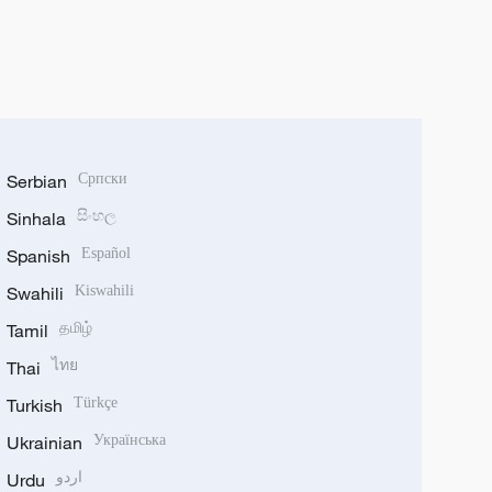
Serbian
Српски
Sinhala
සිංහල
Spanish
Español
Swahili
Kiswahili
Tamil
தமிழ்
Thai
ไทย
Turkish
Türkçe
Ukrainian
Українська
Urdu
اردو