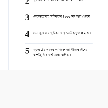
2
যুক্তরাষ্ট্র ও পানামার নিন্দার জবাব দিল চীন
3
ভেনেজুয়েলায় ভূমিকম্পে ৪৩৩৩ জন মারা গেছেন
4
ভেনেজুয়েলায় ভূমিকম্পে প্রাণহানি ছাড়াল ৪ হাজার
5
যুক্তরাষ্ট্রের একতরফা নিষেধাজ্ঞা নীতিতে চীনের
আপত্তি, বৈধ স্বার্থ রক্ষার অঙ্গীকার