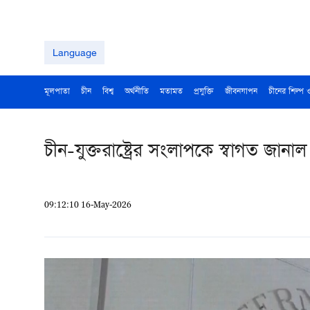
Language
মূলপাতা
চীন
বিশ্ব
অর্থনীতি
মতামত
প্রযুক্তি
জীবনযাপন
চীনের শিল্প 
চীন-যুক্তরাষ্ট্রের সংলাপকে স্বাগত জ
09:12:10 16-May-2026