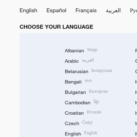
English
Español
Français
العربية
Ру
CHOOSE YOUR LANGUAGE
Albanian
Shqip
Arabic
العربية
Belarusian
Беларуская
Bengali
বাংলা
Bulgarian
Български
Cambodian
ខ្មែរ
Croatian
Hrvatski
Czech
Český
English
English