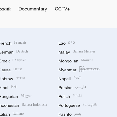
сский
Documentary
CCTV+
French
Français
Lao
ລາວ
German
Deutsch
Malay
Bahasa Melayu
Greek
Ελληνικά
Mongolian
Монгол
Hausa
Hausa
Myanmar
မြန်မာဘာသာ
Hebrew
עברית
Nepali
नेपाली
Hindi
हिन्दी
Persian
فارسی
Hungarian
Magyar
Polish
Polski
Indonesian
Bahasa Indonesia
Portuguese
Português
Italian
Italiano
Pashto
پښتو