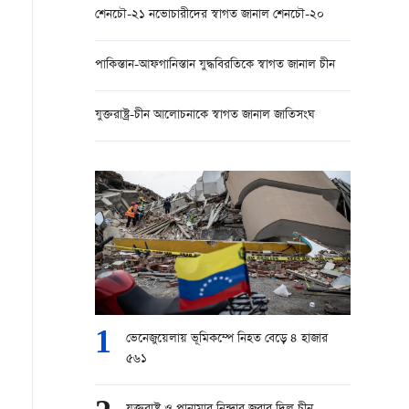
শেনচৌ-২১ নভোচারীদের স্বাগত জানাল শেনচৌ-২০
পাকিস্তান-আফগানিস্তান যুদ্ধবিরতিকে স্বাগত জানাল চীন
যুক্তরাষ্ট্র-চীন আলোচনাকে স্বাগত জানাল জাতিসংঘ
1
ভেনেজুয়েলায় ভূমিকম্পে নিহত বেড়ে ৪ হাজার
৫৬১