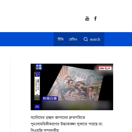
টিভি
রেডিও
search
অ্যানিমের প্রচ্ছদ জাপানের দ্রুতগতিতে
পুনঃসামরিকীকরণের উচ্চাকাঙ্ক্ষা লুকাতে পারছে না:
সিএমজি সম্পাদকীয়