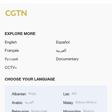
EXPLORE MORE
English
Español
Français
العربية
Русский
Documentary
CCTV+
CHOOSE YOUR LANGUAGE
Shqip
ລາວ
Albanian
Lao
العربية
Bahasa Melayu
Arabic
Malay
Беларуская
Монгол
Belarusian
Mongolian