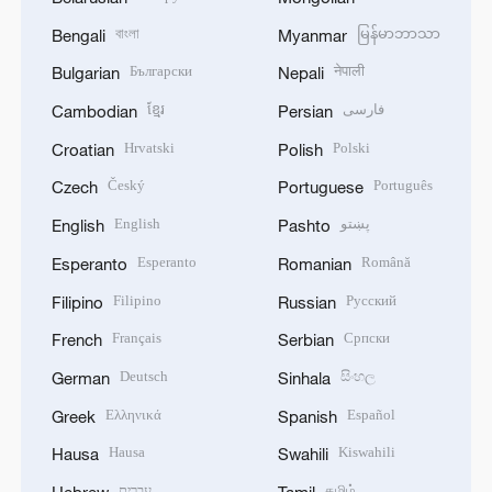
বাংলা
မြန်မာဘာသာ
Bengali
Myanmar
Български
नेपाली
Bulgarian
Nepali
ខ្មែរ
فارسی
Cambodian
Persian
Hrvatski
Polski
Croatian
Polish
Český
Português
Czech
Portuguese
English
پښتو
English
Pashto
Esperanto
Română
Esperanto
Romanian
Filipino
Русский
Filipino
Russian
Français
Српски
French
Serbian
Deutsch
සිංහල
German
Sinhala
Ελληνικά
Español
Greek
Spanish
Hausa
Kiswahili
Hausa
Swahili
עברית
தமிழ்