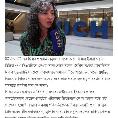
ইউনিভার্সিটি অব চিলির প্রশাসন অনুষদের গবেষক সেসিলিয়া ইবারা চায়না
মিডিয়া গ্রুপ-সিএমজিকে দেওয়া সাক্ষাৎকারে বলেন, বৈশ্বিক সংকট মোকাবিলায়
চীন ও যুক্তরাষ্ট্রই সবচেয়ে বাস্তবসম্মত সমাধান দিতে পারে। তার মতে, প্রযুক্তি,
বিজ্ঞান ও বিনিয়োগ একসঙ্গে সমন্বয় করে কাজ করলে জলবায়ু পরিবর্তনের মতো
সমস্যার কার্যকর সমাধান সম্ভব।
চিলির সান সেবাস্তিয়ান বিশ্ববিদ্যালয়ের সেন্টার ফর ইকোনমিক্স ফর
সাসটেইনেবল ডেভেলপমেন্টের পরিচালক ক্রিস্টোবাল দে লা মাজার মতে, দুই
দেশের সহযোগিতা ছাড়া জলবায়ু পরিবর্তন মোকাবিলায় অগ্রগতি প্রায় অসম্ভব।
তিনি বলেন, চীন নবায়নযোগ্য জ্বালানি ও ব্যাটারি প্রযুক্তিতে দ্রুত এগিয়ে গেলেও