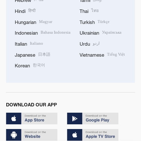
Hebrew
Tamil
हिन्दी
ไทย
Hindi
Thai
Magyar
Türkçe
Hungarian
Turkish
Bahasa Indonesia
Українська
Indonesian
Ukrainian
Italiano
اردو
Italian
Urdu
日本語
Tiếng Việt
Japanese
Vietnamese
한국어
Korean
DOWNLOAD OUR APP