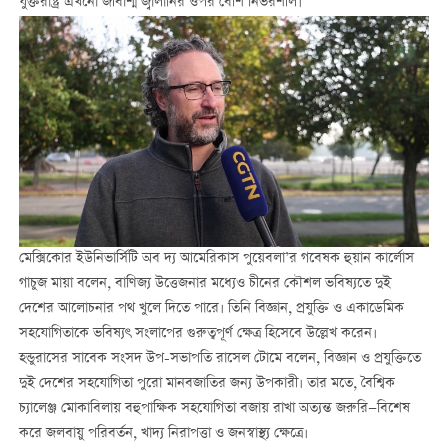
যুক্তরাষ্ট্র এখনো জীবাশ্ম জ্বালানির ওপর বেশি নির্ভরশীল।
মেক্সিকোর ইউনিভার্সিটি অব দ্য আমেরিকাস পুয়েবলা’র গবেষক হুয়ান কার্লোস
গাচুজ মায়া বলেন, বাণিজ্য উত্তেজনার মধ্যেও চীনের কৌশল ভবিষ্যতে দুই
দেশের আলোচনার পথ খুলে দিতে পারে। তিনি বিজ্ঞান, প্রযুক্তি ও একাডেমিক
সহযোগিতাকে ভবিষ্যৎ সংলাপের গুরুত্বপূর্ণ ক্ষেত্র হিসেবে উল্লেখ করেন।
হন্ডুরাসের সাবেক সংসদ উপ-সভাপতি রাসেল টোমে বলেন, বিজ্ঞান ও প্রযুক্তিতে
দুই দেশের সহযোগিতা পুরো মানবজাতির জন্য উপকারী। তার মতে, বৈশ্বিক
চ্যালেঞ্জ মোকাবিলায় বহুপাক্ষিক সহযোগিতা বজায় রাখা অত্যন্ত জরুরি—বিশেষ
করে জলবায়ু পরিবর্তন, খাদ্য নিরাপত্তা ও জনস্বাস্থ্য ক্ষেত্রে।