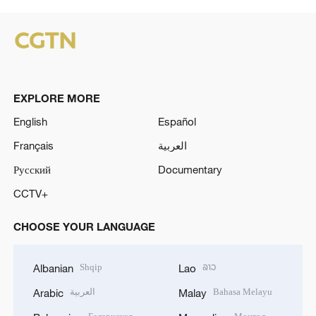
EXPLORE MORE
English
Español
Français
العربية
Русский
Documentary
CCTV+
CHOOSE YOUR LANGUAGE
Shqip
ລາວ
Albanian
Lao
العربية
Bahasa Melayu
Arabic
Malay