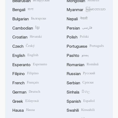
Беларуская
Монгол
Belarusian
Mongolian
বাংলা
မြန်မာဘာသာ
Bengali
Myanmar
Български
नेपाली
Bulgarian
Nepali
ខ្មែរ
فارسی
Cambodian
Persian
Hrvatski
Polski
Croatian
Polish
Český
Português
Czech
Portuguese
English
پښتو
English
Pashto
Esperanto
Română
Esperanto
Romanian
Filipino
Русский
Filipino
Russian
Français
Српски
French
Serbian
Deutsch
සිංහල
German
Sinhala
Ελληνικά
Español
Greek
Spanish
Hausa
Kiswahili
Hausa
Swahili