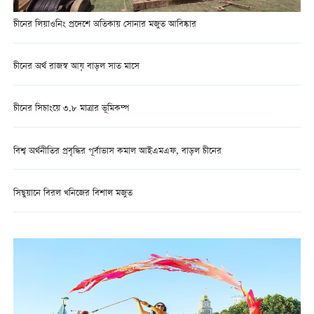
চীনের লিয়াওনিং প্রদেশে অতিকায় সোনার মজুত আবিষ্কার
চীনের অর্থ রাজস্ব আয় বাড়ল সাত মাসে
চীনের সিচাংয়ে ৩.৮ মাত্রার ভূমিকম্প
বিশ্ব অর্থনীতির প্রবৃদ্ধির পূর্বাভাস কমাল আইএমএফ, বাড়ল চীনের
সিছুয়ানে বিরল খনিজের বিশাল মজুত