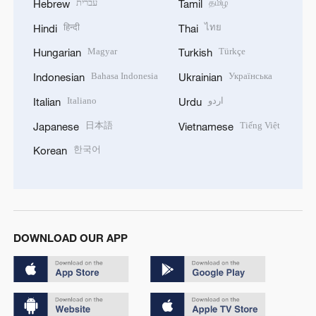
עברית
தமிழ்
Hebrew
Tamil
हिन्दी
ไทย
Hindi
Thai
Magyar
Türkçe
Hungarian
Turkish
Bahasa Indonesia
Українська
Indonesian
Ukrainian
Italiano
اردو
Italian
Urdu
日本語
Tiếng Việt
Japanese
Vietnamese
한국어
Korean
DOWNLOAD OUR APP