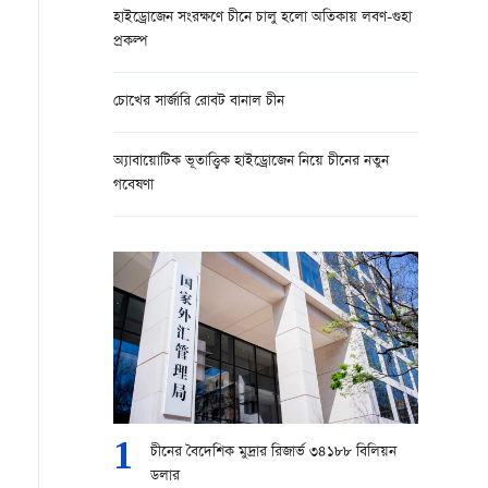
হাইড্রোজেন সংরক্ষণে চীনে চালু হলো অতিকায় লবণ-গুহা
প্রকল্প
চোখের সার্জারি রোবট বানাল চীন
অ্যাবায়োটিক ভূতাত্ত্বিক হাইড্রোজেন নিয়ে চীনের নতুন
গবেষণা
1
চীনের বৈদেশিক মুদ্রার রিজার্ভ ৩৪১৮৮ বিলিয়ন
ডলার