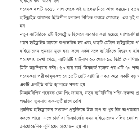
ব্যবহার করা কঠিন ছিল।
গবেষক দলটি ২০১৮ সাল থেকে এই চ্যালেঞ্জ নিয়ে কাজ করছেন। ২০২
হাইড্রাইড আয়নের স্থিতিশীল চলাচল নিশ্চিত করতে পেরেছে। এর দুই বছর
হন।
নতুন ব্যাটারিতে দুটি ইলেক্ট্রোড হিসেবে ব্যবহার করা হয়েছে ম্যাগনেস
গ্যাস হাইড্রাইড আয়নে রূপান্তরিত হয় এবং ধাতুটি মেটাল হাইড্রাইডে 
হাইড্রোজেন পুনরায় মুক্ত হয়। ফলে একই সঙ্গে ব্যাটারিতে বিদ্যুৎ ও হ
গবেষণায় দেখা গেছে, ব্যাটারিটি মাইনাস ২০ থেকে ৯০ ডিগ্রি সেলসিয়া
মিলি-অ্যাম্পিয়ার-ঘণ্টা। ৬০ বার চার্জ–ডিসচার্জ চক্রের পর এটি ৭০ শ
গবেষকরা পরীক্ষামূলকভাবে ১০টি ছোট ব্যাটারি একত্র করে একটি বড় 
একটি এলইডি বাতি জ্বালাতে সক্ষম হয়।
ডিআইসিপির গবেষক চেন পিং জানান, নতুন ব্যাটারিটির শক্তি-দক্ষতা প
পদ্ধতির তুলনায় এক-তৃতীয়াংশ বেশি।
প্রচলিত হাইড্রোজেন সংরক্ষণ প্রযুক্তিতে উচ্চ চাপ বা খুব নিম্ন তাপমাত্
করতে পারে। এতে চার্জ বা ডিসচার্জের সময় হাইড্রোজেন সলিড মেটাল হ
ক্রায়োজেনিক কুলিংয়ের প্রয়োজন হয় না।