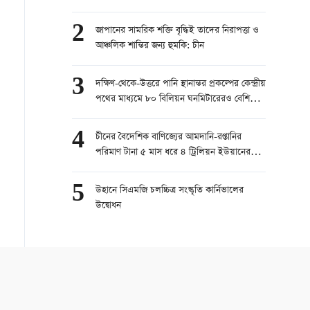
2
জাপানের সামরিক শক্তি বৃদ্ধিই তাদের নিরাপত্তা ও
আঞ্চলিক শান্তির জন্য হুমকি: চীন
3
দক্ষিণ-থেকে-উত্তরে পানি স্থানান্তর প্রকল্পের কেন্দ্রীয়
পথের মাধ্যমে ৮০ বিলিয়ন ঘনমিটারেরও বেশি
পানি স্থানান্তরিত
4
চীনের বৈদেশিক বাণিজ্যের আমদানি-রপ্তানির
পরিমাণ টানা ৫ মাস ধরে ৪ ট্রিলিয়ন ইউয়ানের
বেশি
5
উহানে সিএমজি চলচ্চিত্র সংস্কৃতি কার্নিভালের
উদ্বোধন