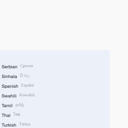
Serbian
Српски
Sinhala
සිංහල
Spanish
Español
Swahili
Kiswahili
Tamil
தமிழ்
Thai
ไทย
Turkish
Türkçe