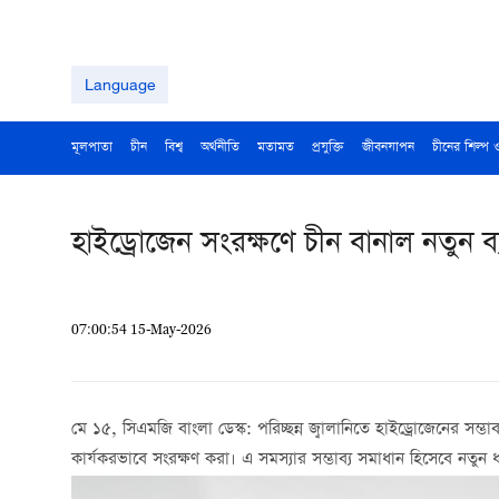
Language
মূলপাতা
চীন
বিশ্ব
অর্থনীতি
মতামত
প্রযুক্তি
জীবনযাপন
চীনের শিল্প 
হাইড্রোজেন সংরক্ষণে চীন বানাল নতুন ব্
07:00:54 15-May-2026
মে ১৫, সিএমজি বাংলা ডেস্ক: পরিচ্ছন্ন জ্বালানিতে হাইড্রোজেনের সম্ভ
কার্যকরভাবে সংরক্ষণ করা। এ সমস্যার সম্ভাব্য সমাধান হিসেবে নতুন ধ