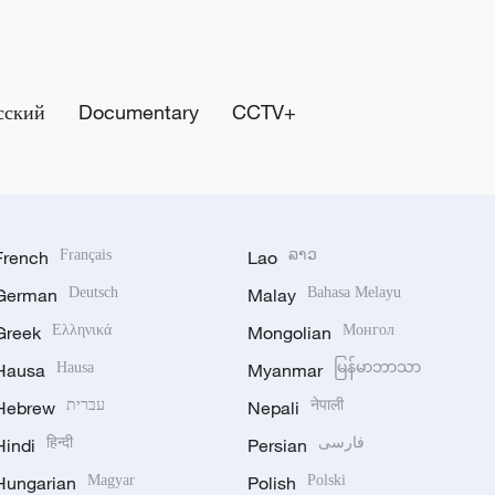
сский
Documentary
CCTV+
French
Français
Lao
ລາວ
German
Deutsch
Malay
Bahasa Melayu
Greek
Ελληνικά
Mongolian
Монгол
Hausa
Hausa
Myanmar
မြန်မာဘာသာ
Hebrew
עברית
Nepali
नेपाली
Hindi
हिन्दी
Persian
فارسی
Hungarian
Magyar
Polish
Polski