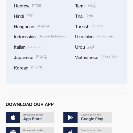
עברית
தமிழ்
Hebrew
Tamil
हिन्दी
ไทย
Hindi
Thai
Magyar
Türkçe
Hungarian
Turkish
Bahasa Indonesia
Українська
Indonesian
Ukrainian
Italiano
اردو
Italian
Urdu
日本語
Tiếng Việt
Japanese
Vietnamese
한국어
Korean
DOWNLOAD OUR APP