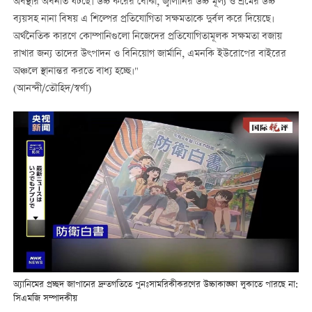
অবস্থার অবনতি ঘটছে। উচ্চ করের বোঝা, জ্বালানির উচ্চ মূল্য ও শ্রমের উচ্চ
ব্যয়সহ নানা বিষয় এ শিল্পের প্রতিযোগিতা সক্ষমতাকে দুর্বল করে দিয়েছে।
অর্থনৈতিক কারণে কোম্পানিগুলো নিজেদের প্রতিযোগিতামূলক সক্ষমতা বজায়
রাখার জন্য তাদের উৎপাদন ও বিনিয়োগ জার্মানি, এমনকি ইউরোপের বাইরের
অঞ্চলে স্থানান্তর করতে বাধ্য হচ্ছে।"
(আনন্দী/তৌহিদ/স্বর্ণা)
অ্যানিমের প্রচ্ছদ জাপানের দ্রুতগতিতে পুনঃসামরিকীকরণের উচ্চাকাঙ্ক্ষা লুকাতে পারছে না:
সিএমজি সম্পাদকীয়