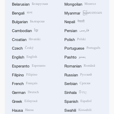
Беларуская
Монгол
Belarusian
Mongolian
বাংলা
မြန်မာဘာသာ
Bengali
Myanmar
Български
नेपाली
Bulgarian
Nepali
ខ្មែរ
فارسی
Cambodian
Persian
Hrvatski
Polski
Croatian
Polish
Český
Português
Czech
Portuguese
English
پښتو
English
Pashto
Esperanto
Română
Esperanto
Romanian
Filipino
Русский
Filipino
Russian
Français
Српски
French
Serbian
Deutsch
සිංහල
German
Sinhala
Ελληνικά
Español
Greek
Spanish
Hausa
Kiswahili
Hausa
Swahili