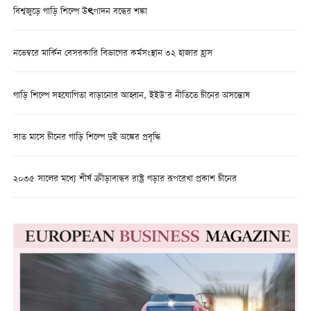
বিশ্বজুড়ে গাড়ি শিল্পে উৎপাদন বন্ধের শঙ্কা
নভেম্বরে মার্কিন বেসরকারি বিভাগের কর্মসংস্থান ৩২ হাজার হ্রাস
গাড়ি শিল্পে সহযোগিতা বাড়ানোর আহ্বান, ইইউ’র নীতিতে চীনের অসন্তোষ
সাত মাসে চীনের গাড়ি শিল্পে দুই অঙ্কের প্রবৃদ্ধি
২০৩৫ সালের মধ্যে শীর্ষ ক্রীড়াবান্ধব রাষ্ট্র গড়ার রূপরেখা প্রকাশ চীনের