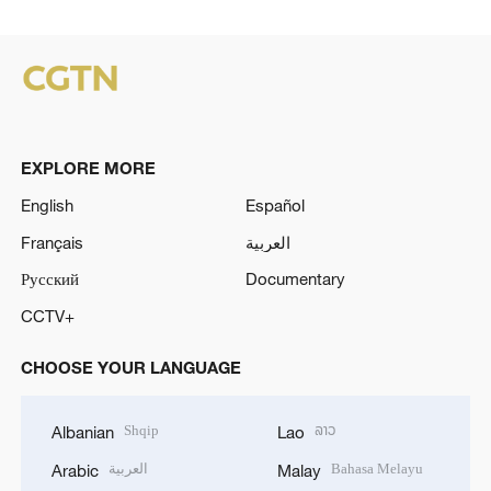
EXPLORE MORE
English
Español
Français
العربية
Русский
Documentary
CCTV+
CHOOSE YOUR LANGUAGE
Shqip
ລາວ
Albanian
Lao
العربية
Bahasa Melayu
Arabic
Malay