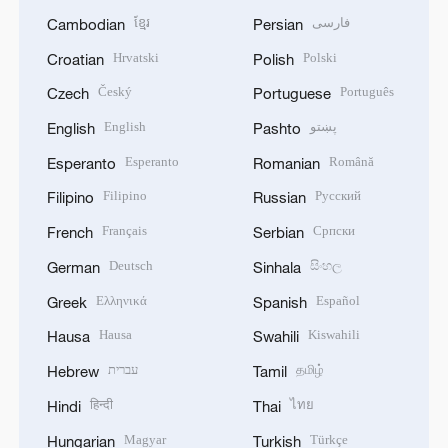
ខ្មែរ
فارسی
Cambodian
Persian
Hrvatski
Polski
Croatian
Polish
Český
Português
Czech
Portuguese
English
پښتو
English
Pashto
Esperanto
Română
Esperanto
Romanian
Filipino
Русский
Filipino
Russian
Français
Српски
French
Serbian
Deutsch
සිංහල
German
Sinhala
Ελληνικά
Español
Greek
Spanish
Hausa
Kiswahili
Hausa
Swahili
עברית
தமிழ்
Hebrew
Tamil
हिन्दी
ไทย
Hindi
Thai
Magyar
Türkçe
Hungarian
Turkish