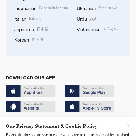
Bahasa Indonesia
Українська
Indonesian
Ukrainian
Italiano
اردو
Italian
Urdu
日本語
Tiếng Việt
Japanese
Vietnamese
한국어
Korean
DOWNLOAD OUR APP
Copyright © 2024 CGTN.
Our Privacy Statement & Cookie Policy
京ICP备20000184号
By continuing to browse our site you agree to our use of cookies, revised