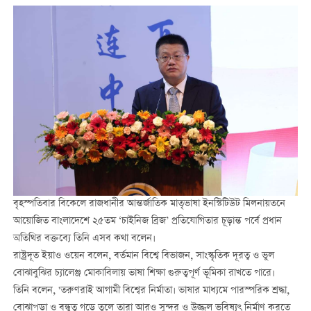
বৃহস্পতিবার বিকেলে রাজধানীর আন্তর্জাতিক মাতৃভাষা ইনস্টিটিউট মিলনায়তনে
আয়োজিত বাংলাদেশে ২৫তম ‘চাইনিজ ব্রিজ’ প্রতিযোগিতার চূড়ান্ত পর্বে প্রধান
অতিথির বক্তব্যে তিনি এসব কথা বলেন।
রাষ্ট্রদূত ইয়াও ওয়েন বলেন, বর্তমান বিশ্বে বিভাজন, সাংস্কৃতিক দূরত্ব ও ভুল
বোঝাবুঝির চ্যালেঞ্জ মোকাবিলায় ভাষা শিক্ষা গুরুত্বপূর্ণ ভূমিকা রাখতে পারে।
তিনি বলেন, 'তরুণরাই আগামী বিশ্বের নির্মাতা। ভাষার মাধ্যমে পারস্পরিক শ্রদ্ধা,
বোঝাপড়া ও বন্ধুত্ব গড়ে তুলে তারা আরও সুন্দর ও উজ্জ্বল ভবিষ্যৎ নির্মাণ করতে