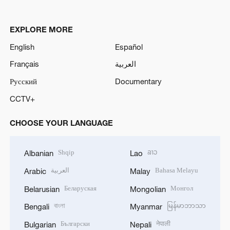
EXPLORE MORE
English
Español
Français
العربية
Русский
Documentary
CCTV+
CHOOSE YOUR LANGUAGE
Shqip
ລາວ
Albanian
Lao
العربية
Bahasa Melayu
Arabic
Malay
Беларуская
Монгол
Belarusian
Mongolian
বাংলা
မြန်မာဘာသာ
Bengali
Myanmar
Български
नेपाली
Bulgarian
Nepali