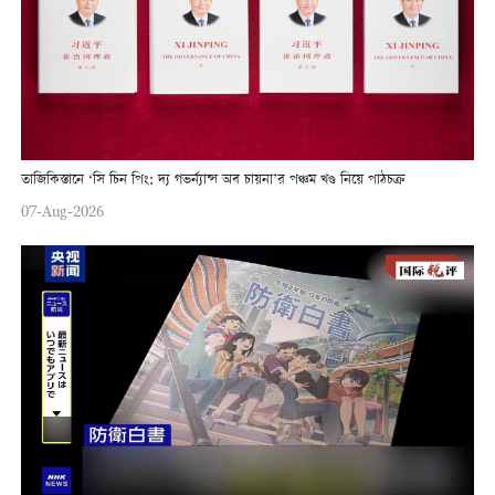
তাজিকিস্তানে ‘সি চিন পিং: দ্য গভর্ন্যান্স অব চায়না’র পঞ্চম খণ্ড নিয়ে পাঠচক্র
07-Aug-2026