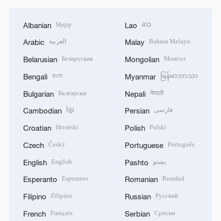
Shqip
ລາວ
Albanian
Lao
العربية
Bahasa Melayu
Arabic
Malay
Беларуская
Монгол
Belarusian
Mongolian
বাংলা
မြန်မာဘာသာ
Bengali
Myanmar
Български
नेपाली
Bulgarian
Nepali
ខ្មែរ
فارسی
Cambodian
Persian
Hrvatski
Polski
Croatian
Polish
Český
Português
Czech
Portuguese
English
پښتو
English
Pashto
Esperanto
Română
Esperanto
Romanian
Filipino
Русский
Filipino
Russian
Français
Српски
French
Serbian