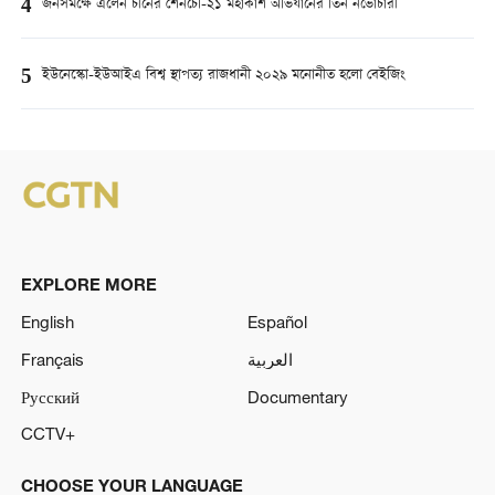
4
জনসমক্ষে এলেন চীনের শেনচৌ-২১ মহাকাশ অভিযানের তিন নভোচারী
5
ইউনেস্কো-ইউআইএ বিশ্ব স্থাপত্য রাজধানী ২০২৯ মনোনীত হলো বেইজিং
EXPLORE MORE
English
Español
Français
العربية
Русский
Documentary
CCTV+
CHOOSE YOUR LANGUAGE