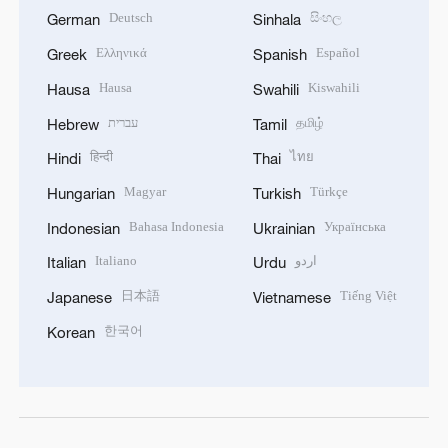
Deutsch
සිංහල
German
Sinhala
Ελληνικά
Español
Greek
Spanish
Hausa
Kiswahili
Hausa
Swahili
עברית
தமிழ்
Hebrew
Tamil
हिन्दी
ไทย
Hindi
Thai
Magyar
Türkçe
Hungarian
Turkish
Bahasa Indonesia
Українська
Indonesian
Ukrainian
Italiano
اردو
Italian
Urdu
日本語
Tiếng Việt
Japanese
Vietnamese
한국어
Korean