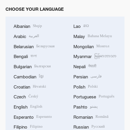
CHOOSE YOUR LANGUAGE
Shqip
ລາວ
Albanian
Lao
العربية
Bahasa Melayu
Arabic
Malay
Беларуская
Монгол
Belarusian
Mongolian
বাংলা
မြန်မာဘာသာ
Bengali
Myanmar
Български
नेपाली
Bulgarian
Nepali
ខ្មែរ
فارسی
Cambodian
Persian
Hrvatski
Polski
Croatian
Polish
Český
Português
Czech
Portuguese
English
پښتو
English
Pashto
Esperanto
Română
Esperanto
Romanian
Filipino
Русский
Filipino
Russian