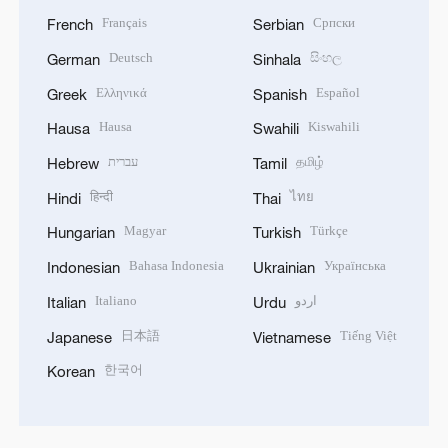
Français
Српски
French
Serbian
Deutsch
සිංහල
German
Sinhala
Ελληνικά
Español
Greek
Spanish
Hausa
Kiswahili
Hausa
Swahili
עברית
தமிழ்
Hebrew
Tamil
हिन्दी
ไทย
Hindi
Thai
Magyar
Türkçe
Hungarian
Turkish
Bahasa Indonesia
Українська
Indonesian
Ukrainian
Italiano
اردو
Italian
Urdu
日本語
Tiếng Việt
Japanese
Vietnamese
한국어
Korean