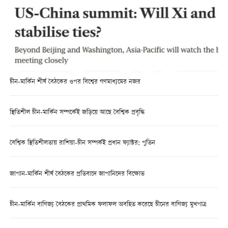
চীন-মার্কিন শীর্ষ বৈঠকের ওপর বিশ্বের গণমাধ্যমের নজর
স্থিতিশীল চীন-মার্কিন সম্পর্কেই জড়িয়ে আছে বৈশ্বিক প্রবৃদ্ধি
বৈশ্বিক স্থিতিশীলতায় রাশিয়া-চীন সম্পর্কই প্রধান ফ্যাক্টর: পুতিন
জাপান-মার্কিন শীর্ষ বৈঠকের প্রতিবাদে জাপানিদের বিক্ষোভ
চীন-মার্কিন বাণিজ্য বৈঠকের প্রাথমিক ফলাফল অবহিত করেছে চীনের বাণিজ্য মুখপাত্র