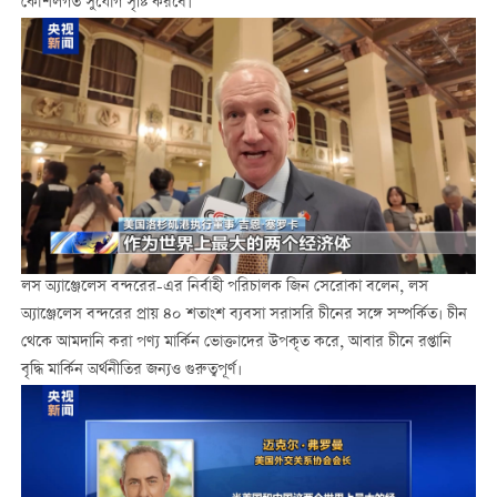
কৌশলগত সুযোগ সৃষ্টি করবে।
লস অ্যাঞ্জেলেস বন্দরের-এর নির্বাহী পরিচালক জিন সেরোকা বলেন, লস
অ্যাঞ্জেলেস বন্দরের প্রায় ৪০ শতাংশ ব্যবসা সরাসরি চীনের সঙ্গে সম্পর্কিত। চীন
থেকে আমদানি করা পণ্য মার্কিন ভোক্তাদের উপকৃত করে, আবার চীনে রপ্তানি
বৃদ্ধি মার্কিন অর্থনীতির জন্যও গুরুত্বপূর্ণ।