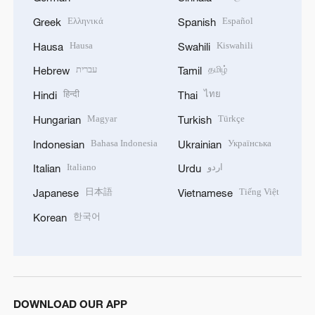
Ελληνικά
Español
Greek
Spanish
Hausa
Kiswahili
Hausa
Swahili
עברית
தமிழ்
Hebrew
Tamil
हिन्दी
ไทย
Hindi
Thai
Magyar
Türkçe
Hungarian
Turkish
Bahasa Indonesia
Українська
Indonesian
Ukrainian
Italiano
اردو
Italian
Urdu
日本語
Tiếng Việt
Japanese
Vietnamese
한국어
Korean
DOWNLOAD OUR APP