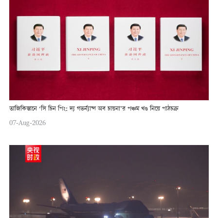
তাজিকিস্তানে ‘সি চিন পিং: দ্য গভর্ন্যান্স অব চায়না’র পঞ্চম খণ্ড নিয়ে পাঠচক্র
07-Aug-2026