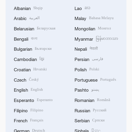
Shqip
ລາວ
Albanian
Lao
العربية
Bahasa Melayu
Arabic
Malay
Беларуская
Монгол
Belarusian
Mongolian
বাংলা
မြန်မာဘာသာ
Bengali
Myanmar
Български
नेपाली
Bulgarian
Nepali
ខ្មែរ
فارسی
Cambodian
Persian
Hrvatski
Polski
Croatian
Polish
Český
Português
Czech
Portuguese
English
پښتو
English
Pashto
Esperanto
Română
Esperanto
Romanian
Filipino
Русский
Filipino
Russian
Français
Српски
French
Serbian
Deutsch
සිංහල
German
Sinhala