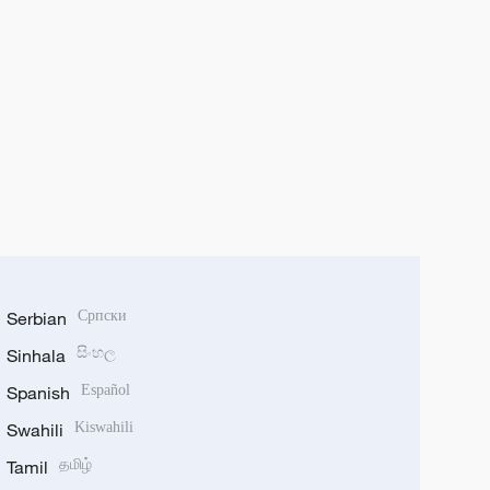
Serbian
Српски
Sinhala
සිංහල
Spanish
Español
Swahili
Kiswahili
Tamil
தமிழ்