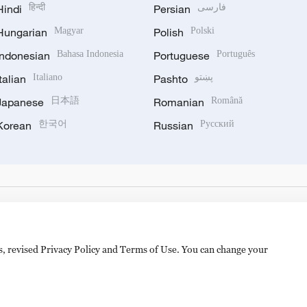
Hindi
हिन्दी
Persian
فارسی
Hungarian
Magyar
Polish
Polski
Indonesian
Bahasa Indonesia
Portuguese
Português
Italian
Italiano
Pashto
پښتو
Japanese
日本語
Romanian
Română
Korean
한국어
Russian
Русский
es, revised Privacy Policy and Terms of Use. You can change your
备 11010502050052号
Disinformation report hotline: 010-8506146