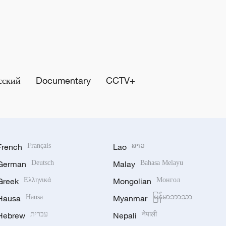
сский
Documentary
CCTV+
French
Français
Lao
ລາວ
German
Deutsch
Malay
Bahasa Melayu
Greek
Ελληνικά
Mongolian
Монгол
Hausa
Hausa
Myanmar
မြန်မာဘာသာ
Hebrew
עברית
Nepali
नेपाली