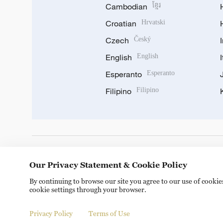
Cambodian
ខ្មែរ
Croatian
Hrvatski
Czech
Český
English
English
Esperanto
Esperanto
Filipino
Filipino
DOWNLOAD OUR APP
Our Privacy Statement & Cookie Policy
By continuing to browse our site you agree to our use of cooki
cookie settings through your browser.
Privacy Policy
Terms of Use
Copyright © 2024 CGTN.
京ICP备20000184号
京公网安