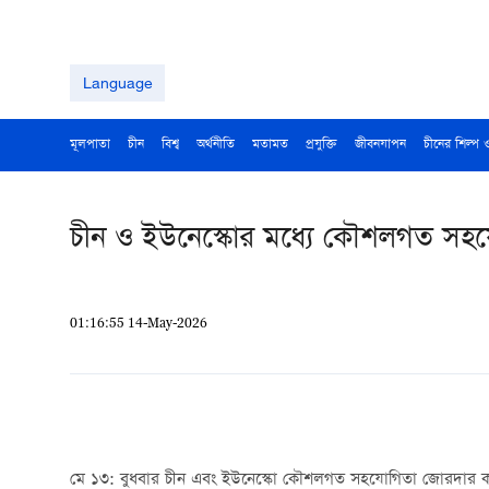
Language
মূলপাতা
চীন
বিশ্ব
অর্থনীতি
মতামত
প্রযুক্তি
জীবনযাপন
চীনের শিল্প 
চীন ও ইউনেস্কোর মধ্যে কৌশলগত সহযো
01:16:55 14-May-2026
মে ১৩: বুধবার চীন এবং ইউনেস্কো কৌশলগত সহযোগিতা জোরদার করার