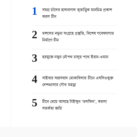
1
সমগ্র চাঁদের হালনাগাদ ভূতাত্ত্বিক মানচিত্র প্রকাশ
করল চীন
2
মঙ্গলের নমুনা সংগ্রহে প্রস্তুতি, বিশেষ গবেষণাগার
নির্মাণে চীন
3
হরমুজে নতুন নৌপথ চালুর পথে ইরান-ওমান
4
সাইবার সন্ত্রাসবাদ মোকাবিলায় চীনে এসসিওভুক্ত
দেশগুলোর যৌথ মহড়া
5
চীনে ধেয়ে আসছে টাইফুন ‘ডলফিন’, কমলা
সতর্কতা জারি