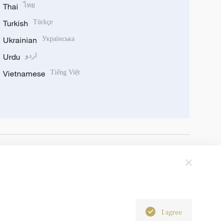
Thai
ไทย
Turkish
Türkçe
Ukrainian
Українська
Urdu
اردو
Vietnamese
Tiếng Việt
I agree
6