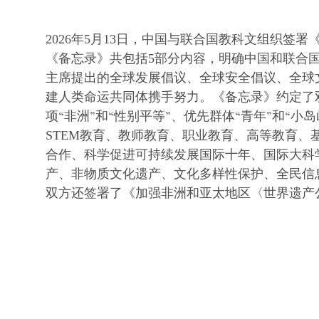
2026年5月13日，中国与联合国教科文组织签
《备忘录》共包括5部分内容，明确中国和联合
主席提出的全球发展倡议、全球安全倡议、全球
建人类命运共同体携手努力。《备忘录》约定了双方
项“非洲”和“性别平等”、优先群体“青年”和“
STEM教育、教师教育、职业教育、高等教育
合作、科学促进可持续发展国际十年、国际大科
产、非物质文化遗产、文化多样性保护、全民信
双方还签署了《加强非洲和亚太地区〈世界遗产