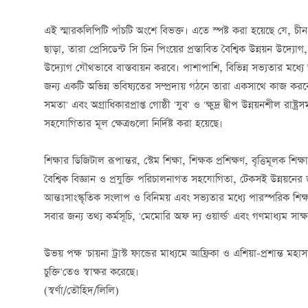
এই স্মারকলিপিটি পাঁচটি অংশে বিভক্ত। এতে স্পষ্ট করা হয়েছে যে, চী
ছাড়া, তারা প্রেসিডেন্ট সি চিন পিংয়ের প্রস্তাবিত বৈশ্বিক উন্নয়ন উদ্য
উদ্যোগ যৌথভাবে বাস্তবায়ন করবে। পাশাপাশি, বিভিন্ন সভ্যতার মধ্
জন্য একটি অভিন্ন ভবিষ্যতের সম্প্রদায় গঠনে তারা একসাথে কাজ করবে।
সমতা' এবং অগ্রাধিকারপ্রাপ্ত গোষ্ঠী 'যুব' ও 'ক্ষুদ্র দ্বীপ উন্নয়নশীল 
সহযোগিতার মূল ক্ষেত্রগুলো নির্দিষ্ট করা হয়েছে।
শিক্ষার ডিজিটাল রূপান্তর, স্টেম শিক্ষা, শিক্ষক প্রশিক্ষণ, বৃত্তিমূলক শিক্ষ
বৈশ্বিক বিজ্ঞান ও প্রযুক্তি পরিচালনাগত সহযোগিতা, টেকসই উন্নয়নের জন
আন্তঃসাংস্কৃতিক সংলাপ ও বিনিময় এবং সভ্যতার মধ্যে পারস্পরিক শিক্ষার প
সবার জন্য তথ্য কর্মসূচি, 'মেমোরি অফ দ্য ওয়ার্ল্ড' এবং গণমাধ্যম 
উভয় পক্ষ 'চায়না ট্রাস্ট ফান্ডের মাধ্যমে আফ্রিকা ও এশিয়া-প্রশান্ত মহা
চুক্তি'তেও স্বাক্ষর করেছে।
(স্বর্ণা/তৌহিদ/লিলি)