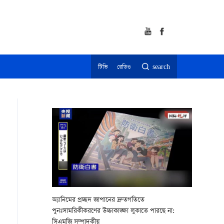
টিভি
রেডিও
search
অ্যানিমের প্রচ্ছদ জাপানের দ্রুতগতিতে
পুনঃসামরিকীকরণের উচ্চাকাঙ্ক্ষা লুকাতে পারছে না:
সিএমজি সম্পাদকীয়