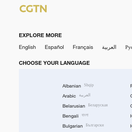
EXPLORE MORE
English
Español
Français
العربية
Ру
CHOOSE YOUR LANGUAGE
Albanian
Shqip
Arabic
العربية
Belarusian
Беларуская
Bengali
বাংলা
Bulgarian
Български