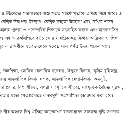
ন ও ইউনেস্কো সক্রিয়ভাবে বাস্তবসম্মত সহযোগিতাকে এগিয়ে নিয়ে যাবে। এ
োগ, বৈশ্বিক নিরাপত্তা উদ্যোগ, বৈশ্বিক সভ্যতা উদ্যোগ এবং বৈশ্বিক শাসন
যে আদান-প্রদান ও পারস্পরিক শিক্ষাকে উৎসাহিত করতে এবং মানবজাতির
 এই স্মারকলিপিতে ইউনেস্কোর সামগ্রিক অগ্রাধিকার 'আফ্রিকা' ও 'লিঙ্গ
রাষ্ট্রসমূহ'-এর অধীনে ২০২৬ থেকে ২০২৯ সাল পর্যন্ত উভয় পক্ষের মধ্যে
া, উচ্চশিক্ষা, মৌলিক বৈজ্ঞানিক গবেষণা, উন্মুক্ত বিজ্ঞান, কৃত্রিম বুদ্ধিমত্তা,
্য আন্তর্জাতিক বিজ্ঞান দশক, আন্তর্জাতিক মেগা-বিজ্ঞান কর্মসূচি,
্রসার, বিশ্ব ঐতিহ্য, অধরা সাংস্কৃতিক ঐতিহ্য, সাংস্কৃতিক বৈচিত্র্য সুরক্ষা,
সাক্ষরতার মতো ক্ষেত্রগুলোতে বাস্তবমুখী সহযোগিতা জোরদার করা হবে।
সাগরীয় অঞ্চলে বিশ্ব ঐতিহ্য কনভেনশন বাস্তবায়নের সক্ষমতা বৃদ্ধি সংক্রান্ত