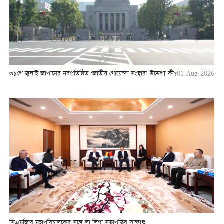
৩১শে জুলাই জাপানের নবপ্রতিষ্ঠিত ‘জাতীয় গোয়েন্দা সংস্থার’ উদ্দেশ্য কী?
01-Aug-2026
সিএমজি'র মহাপরিচালকের সঙ্গে লা লিগা সভাপতির সাক্ষাৎ