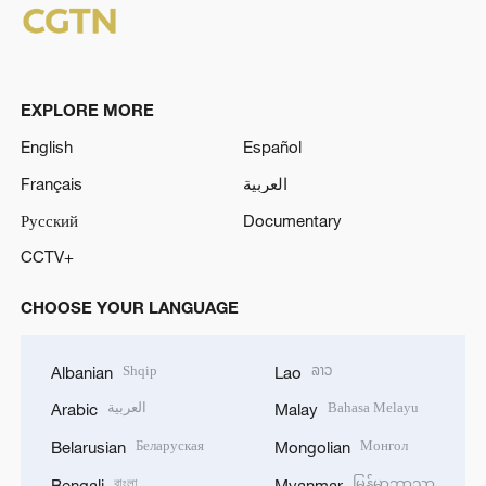
EXPLORE MORE
English
Español
Français
العربية
Русский
Documentary
CCTV+
CHOOSE YOUR LANGUAGE
Shqip
ລາວ
Albanian
Lao
العربية
Bahasa Melayu
Arabic
Malay
Беларуская
Монгол
Belarusian
Mongolian
বাংলা
မြန်မာဘာသာ
Bengali
Myanmar