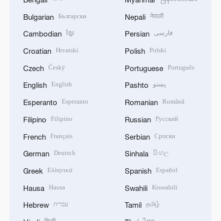
Български
नेपाली
Bulgarian
Nepali
ខ្មែរ
فارسی
Cambodian
Persian
Hrvatski
Polski
Croatian
Polish
Český
Português
Czech
Portuguese
English
پښتو
English
Pashto
Esperanto
Română
Esperanto
Romanian
Filipino
Русский
Filipino
Russian
Français
Српски
French
Serbian
Deutsch
සිංහල
German
Sinhala
Ελληνικά
Español
Greek
Spanish
Hausa
Kiswahili
Hausa
Swahili
עברית
தமிழ்
Hebrew
Tamil