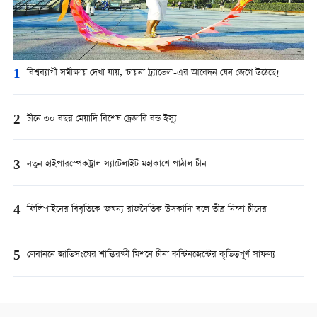
1
বিশ্বব্যাপী সমীক্ষায় দেখা যায়, 'চায়না ট্র্যাভেল'-এর আবেদন যেন জেগে উঠেছে!
2
চীনে ৩০ বছর মেয়াদি বিশেষ ট্রেজারি বন্ড ইস্যু
3
নতুন হাইপারস্পেকট্রাল স্যাটেলাইট মহাকাশে পাঠাল চীন
4
ফিলিপাইনের বিবৃতিকে 'জঘন্য রাজনৈতিক উসকানি' বলে তীব্র নিন্দা চীনের
5
লেবাননে জাতিসংঘের শান্তিরক্ষী মিশনে চীনা কন্টিনজেন্টের কৃতিত্বপূর্ণ সাফল্য