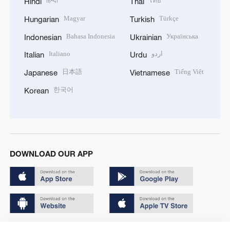
हिन्दी
ไทย
Hindi
Thai
Magyar
Türkçe
Hungarian
Turkish
Bahasa Indonesia
Українська
Indonesian
Ukrainian
Italiano
اردو
Italian
Urdu
日本語
Tiếng Việt
Japanese
Vietnamese
한국어
Korean
DOWNLOAD OUR APP
Copyright © 2024 CGTN.