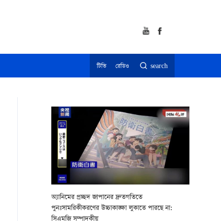
টিভি
রেডিও
search
অ্যানিমের প্রচ্ছদ জাপানের দ্রুতগতিতে
পুনঃসামরিকীকরণের উচ্চাকাঙ্ক্ষা লুকাতে পারছে না:
সিএমজি সম্পাদকীয়