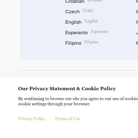
Croatian
Hrvatski
Czech
Český
English
English
Esperanto
Esperanto
Filipino
Filipino
DOWNLOAD OUR APP
Our Privacy Statement & Cookie Policy
By continuing to browse our site you agree to our use of cooki
cookie settings through your browser.
Privacy Policy
Terms of Use
Copyright © 2024 CGTN.
京ICP备20000184号
京公网安