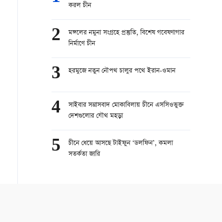
করল চীন
2
মঙ্গলের নমুনা সংগ্রহে প্রস্তুতি, বিশেষ গবেষণাগার
নির্মাণে চীন
3
হরমুজে নতুন নৌপথ চালুর পথে ইরান-ওমান
4
সাইবার সন্ত্রাসবাদ মোকাবিলায় চীনে এসসিওভুক্ত
দেশগুলোর যৌথ মহড়া
5
চীনে ধেয়ে আসছে টাইফুন ‘ডলফিন’, কমলা
সতর্কতা জারি