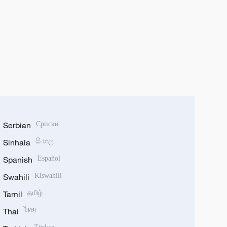
Serbian
Српски
Sinhala
සිංහල
Spanish
Español
Swahili
Kiswahili
Tamil
தமிழ்
Thai
ไทย