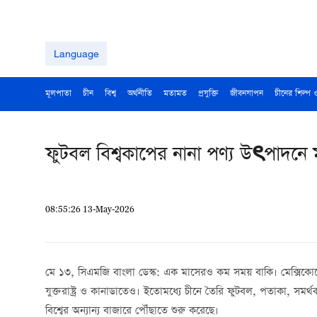
Language
মূলপাতা
চীন
বিশ্ব
অর্থনীতি
মতামত
প্রযুক্তি
জীবনযাপন
চীনের শিল্প 
ফুটবল বিশ্বকাপের নানা পণ্য উৎপাদনে ম
08:55:26 13-May-2026
মে ১৩, সিএমজি বাংলা ডেস্ক: এক মাসেরও কম সময় বাকি। মেক্সিক
যুক্তরাষ্ট্র ও কানাডাতেও। ইতোমধ্যে চীনে তৈরি ফুটবল, পতাকা, সমর্থ
বিশ্বের অন্যান্য বাজারে পৌঁছাতে শুরু করেছে।