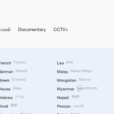
сский
Documentary
CCTV+
French
Français
Lao
ລາວ
German
Deutsch
Malay
Bahasa Melayu
Greek
Ελληνικά
Mongolian
Монгол
Hausa
Hausa
Myanmar
မြန်မာဘာသာ
Hebrew
עברית
Nepali
नेपाली
Hindi
हिन्दी
Persian
فارسی