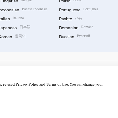
Hungarian
Magyar
Polish
Polski
Indonesian
Bahasa Indonesia
Portuguese
Português
Italian
Italiano
Pashto
پښتو
Japanese
日本語
Romanian
Română
Korean
한국어
Russian
Русский
es, revised Privacy Policy and Terms of Use. You can change your
备 11010502050052号
Disinformation report hotline: 010-8506146