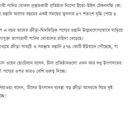
রোধী পানির বোতল প্রস্তুতকারী প্রতিষ্ঠান নিংপো ইকো-উইল টেকনলজি কো.
ের রপ্তানি আগের বছরের একই সময়ের তুলনায় ৪৭ শতাংশ বৃদ্ধি পেয়ে ৪
াপ এ বছর তাদের ক্রীড়া-থিমভিত্তিক পণ্যের রপ্তানি উল্লেখযোগ্যভাবে বাড়িয়ে
োগোযুক্ত তাপরোধী পানির বোতলের চাহিদা বেড়েছে।'
াধ্যমে ক্রীড়া সামগ্রী ও সরঞ্জাম রপ্তানি ৫৭৪ কোটি ইউয়ানে পৌঁছেছে, যা
্রতিষ্ঠান ওয়েন ছোংচিয়ান বলেন, চীনা প্রতিষ্ঠানগুলো এখন আর শুধু উৎপাদনের
ী পণ্যের ওপর আরও বেশি গুরুত্ব দিচ্ছে।
িয়াওহং বলেন, 'চীনের উৎপাদন ব্যবস্থা বড় ক্রীড়া আসরকে ঘিরে সৃষ্ট
্ছে।'