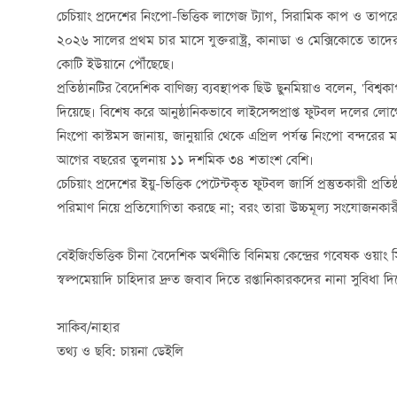
চেচিয়াং প্রদেশের নিংপো-ভিত্তিক লাগেজ ট্যাগ, সিরামিক কাপ ও তাপ
২০২৬ সালের প্রথম চার মাসে যুক্তরাষ্ট্র, কানাডা ও মেক্সিকোতে তাদ
কোটি ইউয়ানে পৌঁছেছে।
প্রতিষ্ঠানটির বৈদেশিক বাণিজ্য ব্যবস্থাপক ছিউ ছুনমিয়াও বলেন, 'বিশ্বক
দিয়েছে। বিশেষ করে আনুষ্ঠানিকভাবে লাইসেন্সপ্রাপ্ত ফুটবল দলের ল
নিংপো কাস্টমস জানায়, জানুয়ারি থেকে এপ্রিল পর্যন্ত নিংপো বন্দরের ম
আগের বছরের তুলনায় ১১ দশমিক ৩৪ শতাংশ বেশি।
চেচিয়াং প্রদেশের ইয়ু-ভিত্তিক পেটেন্টকৃত ফুটবল জার্সি প্রস্তুতকারী প
পরিমাণ নিয়ে প্রতিযোগিতা করছে না; বরং তারা উচ্চমূল্য সংযোজনকার
বেইজিংভিত্তিক চীনা বৈদেশিক অর্থনীতি বিনিময় কেন্দ্রের গবেষক ওয়াং স
স্বল্পমেয়াদি চাহিদার দ্রুত জবাব দিতে রপ্তানিকারকদের নানা সুবিধা দিচ
সাকিব/নাহার
তথ্য ও ছবি: চায়না ডেইলি