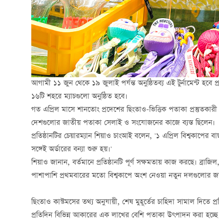
আগামী ১১ জুন থেকে ১৯ জুলাই পর্যন্ত অনুষ্ঠিতব্য এই টুর্নামেন্ট হবে 
১৬টি শহরে ম্যাচগুলো অনুষ্ঠিত হবে।
গত এপ্রিল মাসে শানতোং প্রদেশের ছিংতাও-ভিত্তিক পতাকা প্রস্তুতকারী 
দেশগুলোর জাতীয় পতাকা সেলাই ও সংযোজনের কাজে ব্যস্ত ছিলেন।
প্রতিষ্ঠানটির চেয়ারম্যান শিয়াও চাংআই বলেন, '১ এপ্রিল বিশ্বকাপের ব
সঙ্গেই অর্ডারের বন্যা শুরু হয়।'
শিয়াও জানান, বর্তমানে প্রতিষ্ঠানটি পূর্ণ সক্ষমতায় কাজ করছে। ব্রা
পাশাপাশি প্রথমবারের মতো বিশ্বকাপে অংশ নেওয়া নতুন দলগুলোর 
ছিংতাও কাস্টমসের তথ্য অনুযায়ী, শেষ মুহূর্তের চাহিদা সামাল দিতে প
প্রতিদিন বিভিন্ন আকারের এক লাখের বেশি পতাকা উৎপাদন করা হচ্ছে