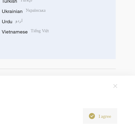
Turkish
Türkçe
Ukrainian
Українська
Urdu
اردو
Vietnamese
Tiếng Việt
I agree
6