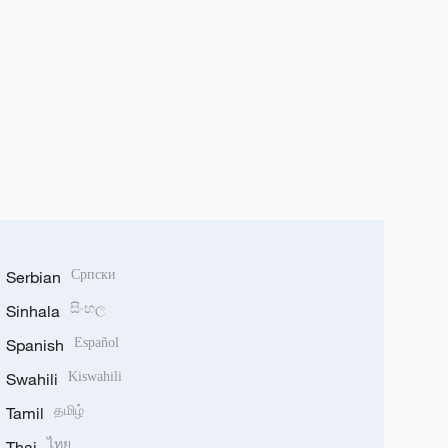
Serbian
Српски
Sinhala
සිංහල
Spanish
Español
Swahili
Kiswahili
Tamil
தமிழ்
Thai
ไทย