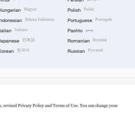
Hungarian
Magyar
Polish
Polski
Indonesian
Bahasa Indonesia
Portuguese
Português
Italian
Italiano
Pashto
پښتو
Japanese
日本語
Romanian
Română
Korean
한국어
Russian
Русский
es, revised Privacy Policy and Terms of Use. You can change your
备 11010502050052号
Disinformation report hotline: 010-8506146