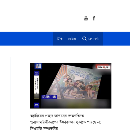
টিভি
রেডিও
search
অ্যানিমের প্রচ্ছদ জাপানের দ্রুতগতিতে
পুনঃসামরিকীকরণের উচ্চাকাঙ্ক্ষা লুকাতে পারছে না:
সিএমজি সম্পাদকীয়