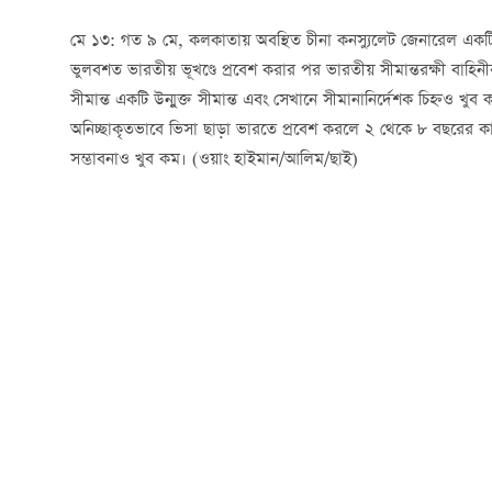
মে ১৩: গত ৯ মে, কলকাতায় অবস্থিত চীনা কনস্যুলেট জেনারেল একটি ব
ভুলবশত ভারতীয় ভূখণ্ডে প্রবেশ করার পর ভারতীয় সীমান্তরক্ষী বাহিন
সীমান্ত একটি উন্মুক্ত সীমান্ত এবং সেখানে সীমানানির্দেশক চিহ্নও খ
অনিচ্ছাকৃতভাবে ভিসা ছাড়া ভারতে প্রবেশ করলে ২ থেকে ৮ বছরের ক
সম্ভাবনাও খুব কম। (ওয়াং হাইমান/আলিম/ছাই)