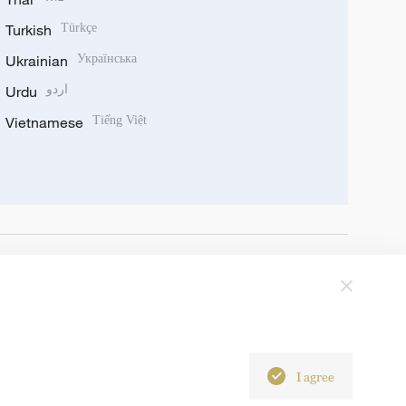
Turkish
Türkçe
Ukrainian
Українська
Urdu
اردو
Vietnamese
Tiếng Việt
I agree
6