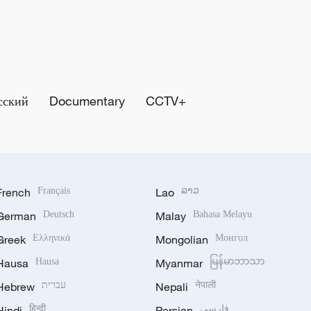
сский
Documentary
CCTV+
French
Français
Lao
ລາວ
German
Deutsch
Malay
Bahasa Melayu
Greek
Ελληνικά
Mongolian
Монгол
Hausa
Hausa
Myanmar
မြန်မာဘာသာ
Hebrew
עברית
Nepali
नेपाली
Hindi
हिन्दी
Persian
فارسی