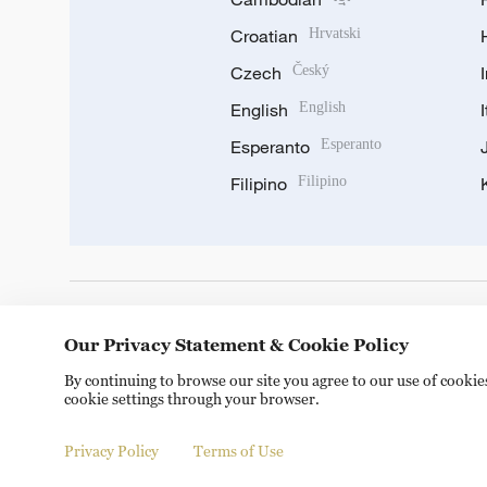
Croatian
Hrvatski
Czech
Český
English
English
Esperanto
Esperanto
Filipino
Filipino
DOWNLOAD OUR APP
Our Privacy Statement & Cookie Policy
By continuing to browse our site you agree to our use of cooki
cookie settings through your browser.
Privacy Policy
Terms of Use
Copyright © 2024 CGTN.
京ICP备20000184号
京公网安