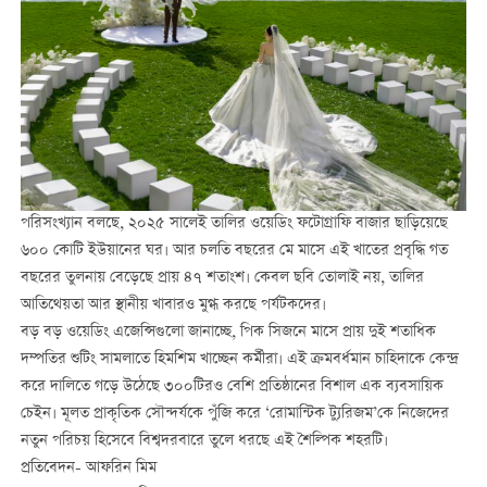
পরিসংখ্যান বলছে, ২০২৫ সালেই তালির ওয়েডিং ফটোগ্রাফি বাজার ছাড়িয়েছে
৬০০ কোটি ইউয়ানের ঘর। আর চলতি বছরের মে মাসে এই খাতের প্রবৃদ্ধি গত
বছরের তুলনায় বেড়েছে প্রায় ৪৭ শতাংশ। কেবল ছবি তোলাই নয়, তালির
আতিথেয়তা আর স্থানীয় খাবারও মুগ্ধ করছে পর্যটকদের।
বড় বড় ওয়েডিং এজেন্সিগুলো জানাচ্ছে, পিক সিজনে মাসে প্রায় দুই শতাধিক
দম্পতির শুটিং সামলাতে হিমশিম খাচ্ছেন কর্মীরা। এই ক্রমবর্ধমান চাহিদাকে কেন্দ্র
করে দালিতে গড়ে উঠেছে ৩০০টিরও বেশি প্রতিষ্ঠানের বিশাল এক ব্যবসায়িক
চেইন। মূলত প্রাকৃতিক সৌন্দর্যকে পুঁজি করে ‘রোমান্টিক ট্যুরিজম’কে নিজেদের
নতুন পরিচয় হিসেবে বিশ্বদরবারে তুলে ধরছে এই শৈল্পিক শহরটি।
প্রতিবেদন- আফরিন মিম