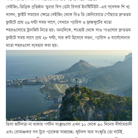
বেইজিং-ভিত্তিক প্রতিষ্ঠান 'ছুনার বিগ ডেটা রিসার্চ ইনস্টিটিউট'-এর গবেষক শি খ্য
বলেন, ফ্লাইট সময়ের ক্ষেত্রে বেইজিং থেকে রিও ডি জেনিরোতে পৌঁছাতে দ্রুততম
ফ্লাইটে প্রায় ২৬ ঘণ্টা সময় লাগে, যেখানে প্যারিস ও ফ্রাঙ্কফুর্টের মতো
শহরগুলোতে ট্রানজিট নিতে হয়। অন্যদিকে, শাংহাই থেকে সাও পাওলোর দ্রুততম
ফ্লাইটে সময় লাগে প্রায় ২৮ ঘণ্টা, যার রুট হিসেবে লন্ডন, প্যারিস ও বার্সেলোনার
মতো শহরগুলো ব্যবহার করা হয়।
ভিসা জটিলতা না থাকায় পর্যটন সংস্থাগুলো এখন ১০ থেকে ৩০ দিনের দীর্ঘমেয়াদী
এবং রোমাঞ্চকর সব ট্যুর প্যাকেজ সাজাচ্ছে। ফুটবল আর সংস্কৃতি তো বটেই,