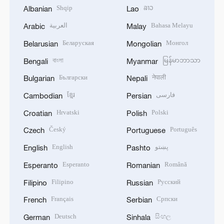
Shqip
ລາວ
Albanian
Lao
العربية
Bahasa Melayu
Arabic
Malay
Беларуская
Монгол
Belarusian
Mongolian
বাংলা
မြန်မာဘာသာ
Bengali
Myanmar
Български
नेपाली
Bulgarian
Nepali
ខ្មែរ
فارسی
Cambodian
Persian
Hrvatski
Polski
Croatian
Polish
Český
Português
Czech
Portuguese
English
پښتو
English
Pashto
Esperanto
Română
Esperanto
Romanian
Filipino
Русский
Filipino
Russian
Français
Српски
French
Serbian
Deutsch
සිංහල
German
Sinhala