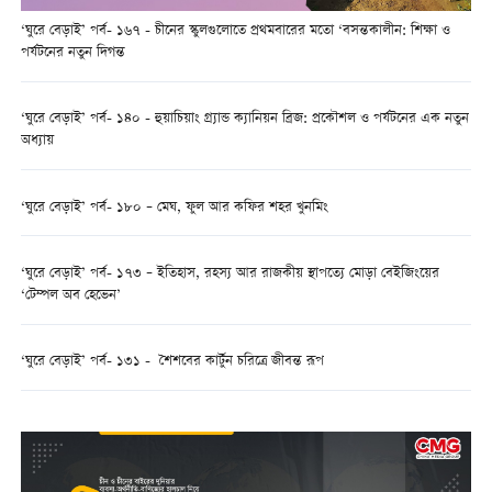
‘ঘুরে বেড়াই’ পর্ব- ১৬৭ - চীনের স্কুলগুলোতে প্রথমবারের মতো ‘বসন্তকালীন: শিক্ষা ও
পর্যটনের নতুন দিগন্ত
‘ঘুরে বেড়াই’ পর্ব- ১৪০ - হুয়াচিয়াং গ্র্যান্ড ক্যানিয়ন ব্রিজ: প্রকৌশল ও পর্যটনের এক নতুন
অধ্যায়
‘ঘুরে বেড়াই’ পর্ব- ১৮০ – মেঘ, ফুল আর কফির শহর খুনমিং
‘ঘুরে বেড়াই’ পর্ব- ১৭৩ – ইতিহাস, রহস্য আর রাজকীয় স্থাপত্যে মোড়া বেইজিংয়ের
‘টেম্পল অব হেভেন’
‘ঘুরে বেড়াই’ পর্ব- ১৩১ - শৈশবের কার্টুন চরিত্রে জীবন্ত রূপ