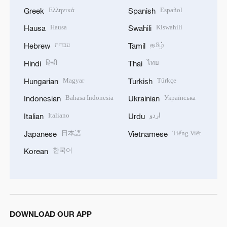
Ελληνικά
Español
Greek
Spanish
Hausa
Kiswahili
Hausa
Swahili
עברית
தமிழ்
Hebrew
Tamil
हिन्दी
ไทย
Hindi
Thai
Magyar
Türkçe
Hungarian
Turkish
Bahasa Indonesia
Українська
Indonesian
Ukrainian
Italiano
اردو
Italian
Urdu
日本語
Tiếng Việt
Japanese
Vietnamese
한국어
Korean
DOWNLOAD OUR APP