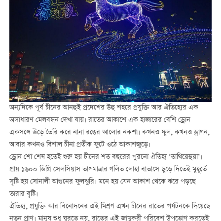
অন্যদিকে পূর্ব চীনের
আনহুই
প্রদেশের উহু শহরে প্রযুক্তি আর ঐতিহ্যের এক
অসাধারণ মেলবন্ধন দেখা যায়। রাতের আকাশে এক হাজারের বেশি ড্রোন
একসঙ্গে উড়ে তৈরি করে নানা রঙের আলোর নকশা। কখনও ফুল, কখনও ড্রাগন,
আবার কখনও বিশাল চীনা প্রতীক ফুটে ওঠে আকাশজুড়ে।
ড্রোন শো শেষ হতেই শুরু হয় চীনের শত বছরের পুরনো ঐতিহ্য ‘তাথিয়েহুয়া’।
প্রায় ১৬০০ ডিগ্রি সেলসিয়াস তাপমাত্রার গলিত লোহা বাতাসে ছুড়ে দিতেই মুহূর্তে
সৃষ্টি হয় সোনালী আগুনের ফুলঝুরি। মনে হয় যেন আকাশ থেকে ঝরে পড়ছে
তারার বৃষ্টি।
ঐতিহ্য, প্রযুক্তি আর বিনোদনের এই মিশ্রণ এখন চীনের রাতের পর্যটনকে দিয়েছে
নতুন প্রাণ। মানুষ শুধু ঘুরতে নয়, রাতের এই জাদুকরী পরিবেশ উপভোগ করতেই