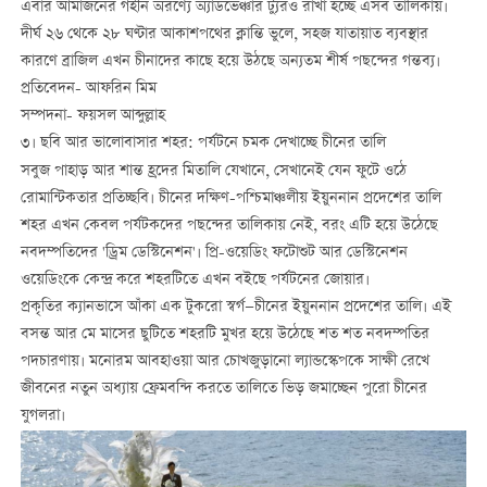
এবার আমাজনের গহীন অরণ্যে অ্যাডভেঞ্চার ট্যুরও রাখা হচ্ছে এসব তালিকায়।
দীর্ঘ ২৬ থেকে ২৮ ঘণ্টার আকাশপথের ক্লান্তি ভুলে, সহজ যাতায়াত ব্যবস্থার
কারণে ব্রাজিল এখন চীনাদের কাছে হয়ে উঠছে অন্যতম শীর্ষ পছন্দের গন্তব্য।
প্রতিবেদন- আফরিন মিম
সম্পদনা- ফয়সল আব্দুল্লাহ
৩। ছবি আর ভালোবাসার শহর: পর্যটনে চমক দেখাচ্ছে চীনের তালি
সবুজ পাহাড় আর শান্ত হ্রদের মিতালি যেখানে, সেখানেই যেন ফুটে ওঠে
রোমান্টিকতার প্রতিচ্ছবি। চীনের দক্ষিণ-পশ্চিমাঞ্চলীয় ইয়ুননান প্রদেশের তালি
শহর এখন কেবল পর্যটকদের পছন্দের তালিকায় নেই, বরং এটি হয়ে উঠেছে
নবদম্পতিদের 'ড্রিম ডেস্টিনেশন'। প্রি-ওয়েডিং ফটোশুট আর ডেস্টিনেশন
ওয়েডিংকে কেন্দ্র করে শহরটিতে এখন বইছে পর্যটনের জোয়ার।
প্রকৃতির ক্যানভাসে আঁকা এক টুকরো স্বর্গ—চীনের ইয়ুননান প্রদেশের তালি। এই
বসন্ত আর মে মাসের ছুটিতে শহরটি মুখর হয়ে উঠেছে শত শত নবদম্পতির
পদচারণায়। মনোরম আবহাওয়া আর চোখজুড়ানো ল্যান্ডস্কেপকে সাক্ষী রেখে
জীবনের নতুন অধ্যায় ফ্রেমবন্দি করতে তালিতে ভিড় জমাচ্ছেন পুরো চীনের
যুগলরা।