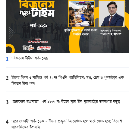
1
‘বিজনেস টাইম’ পর্ব- ১২৯
2
চীনের শিল্প ও সাহিত্য পর্ব-৪: দ্য পিওনি প্যাভিলিয়ন: স্বপ্ন, প্রেম ও পুনর্জন্মের এক
চিরন্তন চীনা গল্প
3
‘তারুণ্যের অগ্রযাত্রা’- পর্ব ১৮৫: সংগীতের সুরে চীন-যুক্তরাষ্ট্রের তারুণ্যের বন্ধুত্ব
4
‘ঘুরে বেড়াই’ পর্ব- ১৮৪ – চীনের প্রকৃত চিত্র দেখতে হলে মাঠে যেতে হবে: বিদেশি
সাংবাদিকের উপলব্ধি