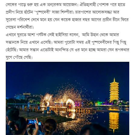
লেকের পাড়ে শুরু হয় এক অন্যরকম আয়োজন। ঐতিহ্যবাহী পোশাক পরে হাতে
প্রদীপ নিয়ে হাঁটেন ‘পুষ্পদেবী’ সাজা শিল্পীরা। চারপাশের আলোকসজ্জা আর
সুরেলা পরিবেশ দেখে মনে হয় যেন কয়েক হাজার বছর আগের প্রাচীন চীনে ফিরে
গেছেন দর্শনার্থীরা।
এখানে ঘুরতে আশা পর্যটক লেই ছাইসিয়া বলেন, আমি উহান থেকে আমার
সন্তানকে নিয়ে এখানে এসেছি। আমরা পুরোটা সময় এই পুষ্পদেবীদের পিছু পিছু
হেঁটেছি। আমার সন্তান এতোটাই আনন্দিত যে ওর মনে হচ্ছে আমরা যেন রূপকথার
যুগে পৌঁছে গেছি।