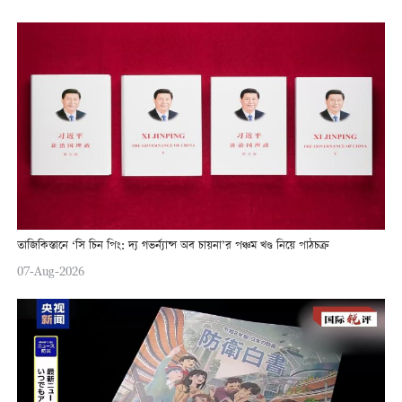
তাজিকিস্তানে ‘সি চিন পিং: দ্য গভর্ন্যান্স অব চায়না’র পঞ্চম খণ্ড নিয়ে পাঠচক্র
07-Aug-2026