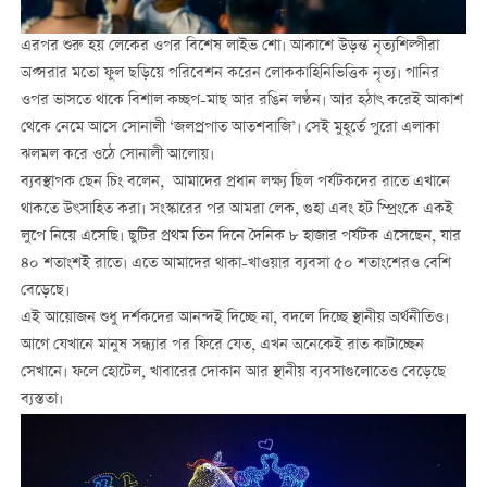
এরপর শুরু হয় লেকের ওপর বিশেষ লাইভ শো। আকাশে উড়ন্ত নৃত্যশিল্পীরা
অপ্সরার মতো ফুল ছড়িয়ে পরিবেশন করেন লোককাহিনিভিত্তিক নৃত্য। পানির
ওপর ভাসতে থাকে বিশাল কচ্ছপ-মাছ আর রঙিন লণ্ঠন। আর হঠাৎ করেই আকাশ
থেকে নেমে আসে সোনালী ‘জলপ্রপাত আতশবাজি’। সেই মুহূর্তে পুরো এলাকা
ঝলমল করে ওঠে সোনালী আলোয়।
ব্যবস্থাপক ছেন চিং বলেন, আমাদের প্রধান লক্ষ্য ছিল পর্যটকদের রাতে এখানে
থাকতে উৎসাহিত করা। সংস্কারের পর আমরা লেক, গুহা এবং হট স্প্রিংকে একই
লুপে নিয়ে এসেছি। ছুটির প্রথম তিন দিনে দৈনিক ৮ হাজার পর্যটক এসেছেন, যার
৪০ শতাংশই রাতে। এতে আমাদের থাকা-খাওয়ার ব্যবসা ৫০ শতাংশেরও বেশি
বেড়েছে।
এই আয়োজন শুধু দর্শকদের আনন্দই দিচ্ছে না, বদলে দিচ্ছে স্থানীয় অর্থনীতিও।
আগে যেখানে মানুষ সন্ধ্যার পর ফিরে যেত, এখন অনেকেই রাত কাটাচ্ছেন
সেখানে। ফলে হোটেল, খাবারের দোকান আর স্থানীয় ব্যবসাগুলোতেও বেড়েছে
ব্যস্ততা।