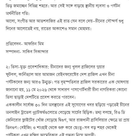
ভিড় জমাচ্ছেন বিভিন্ন শহরে। আর সেই সঙ্গে বাড়ছে স্থানীয় ব্যবসা ও পর্যটন
অর্থনীতির গতি।
আলো, সংগীত আর আতশবাজির এই রাত যেন বলে দেয়—চীনের সৌন্দর্য শুধু
দিনের আলোতেই নয়, রাতের আকাশেও সমান মোহময়।
প্রতিবেদন- আফরিন মিম
সম্পাদনা- সাকিব সিকান্দার
২। ভিসা-মুক্ত প্রবেশাধিকার: চীনাদের জন্য খুলল ব্রাজিলের দুয়ার
ফুটবল, কার্নিভ্যাল আর আমাজন রেইনফরেস্টের দেশ ব্রাজিল এখন চীনা
পর্যটকদের জন্য আরও উন্মুক্ত। গত বৃহস্পতিবার ব্রাজিল সরকারের এক ঘোষণায়
জানানো হয়, ১১ মে ২০২৬ থেকে সাধারণ পাসপোর্টধারী চীনা নাগরিকরা কোনো
ভিসা ছাড়াই দেশটিতে প্রবেশ করতে পারবেন।
এককালীন সর্বোচ্চ ৩০ দিন অবস্থানের এই সুযোগের খবর ছড়িয়ে পড়তেই চীনের
অনলাইন ট্রাভেল প্ল্যাটফর্মগুলোতে বেড়েছে সার্চের হিড়িক। তথ্য বলছে, রিও ডি
জেনিরোর ফ্লাইটের খোঁজ বেড়েছে দ্বিগুণ, আর রাজধানী ব্রাসিলিয়ার ক্ষেত্রে তা প্রায়
তিনগুণ। বেইজিং ও শাংহাই থেকে শুরু করে ছেংতু—সব বড় শহর থেকেই
পর্যটকরা এখন দক্ষিণ আমেরিকার এই গন্তব্য নিয়ে আগ্রহী।