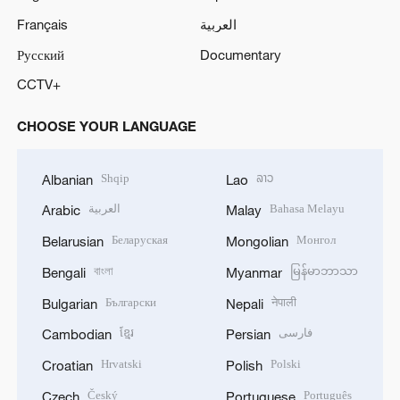
Français
العربية
Русский
Documentary
CCTV+
CHOOSE YOUR LANGUAGE
Shqip
ລາວ
Albanian
Lao
العربية
Bahasa Melayu
Arabic
Malay
Беларуская
Монгол
Belarusian
Mongolian
বাংলা
မြန်မာဘာသာ
Bengali
Myanmar
Български
नेपाली
Bulgarian
Nepali
ខ្មែរ
فارسی
Cambodian
Persian
Hrvatski
Polski
Croatian
Polish
Český
Português
Czech
Portuguese