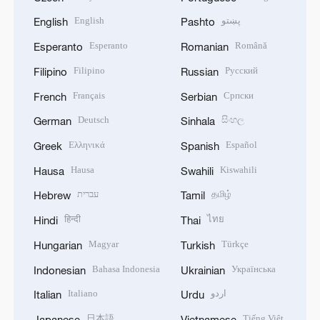
English
پښتو
English
Pashto
Esperanto
Română
Esperanto
Romanian
Filipino
Русский
Filipino
Russian
Français
Српски
French
Serbian
Deutsch
සිංහල
German
Sinhala
Ελληνικά
Español
Greek
Spanish
Hausa
Kiswahili
Hausa
Swahili
עברית
தமிழ்
Hebrew
Tamil
हिन्दी
ไทย
Hindi
Thai
Magyar
Türkçe
Hungarian
Turkish
Bahasa Indonesia
Українська
Indonesian
Ukrainian
Italiano
اردو
Italian
Urdu
日本語
Tiếng Việt
Japanese
Vietnamese