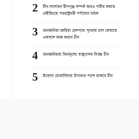
2
চীন-সলোমন দ্বীপপুঞ্জ সম্পর্ক আরও গভীর করতে
বেইজিংয়ে পররাষ্ট্রমন্ত্রী পর্যায়ের বৈঠক
3
তানজানিয়া-জাম্বিয়া রেলপথে পুনরায় প্রাণ ফেরাতে
একসঙ্গে কাজ করবে চীন
4
তানজানিয়ায় বিনামূল্যে স্বাস্থ্যসেবা দিচ্ছে চীন
5
ইবোলা মোকাবিলায় উগান্ডার পাশে থাকবে চীন