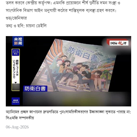
তলব করবে কেন্দ্রীয় কর্তৃপক্ষ। এমনকি প্রয়োজনে শীর্ষ দুর্নীতি দমন সংস্থা ও
সাংগঠনিক বিভাগ আইন অনুযায়ী কঠোর শাস্তিমূলক ব্যবস্থা গ্রহণ করবে।
শুভ/জেনিফার
তথ্য ও ছবি: চায়না ডেইলি
অ্যানিমের প্রচ্ছদ জাপানের দ্রুতগতিতে পুনঃসামরিকীকরণের উচ্চাকাঙ্ক্ষা লুকাতে পারছে না:
সিএমজি সম্পাদকীয়
06-Aug-2026