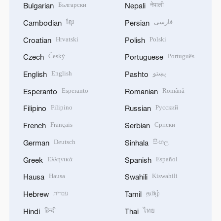
Български
नेपाली
Bulgarian
Nepali
ខ្មែរ
فارسی
Cambodian
Persian
Hrvatski
Polski
Croatian
Polish
Český
Português
Czech
Portuguese
English
پښتو
English
Pashto
Esperanto
Română
Esperanto
Romanian
Filipino
Русский
Filipino
Russian
Français
Српски
French
Serbian
Deutsch
සිංහල
German
Sinhala
Ελληνικά
Español
Greek
Spanish
Hausa
Kiswahili
Hausa
Swahili
עברית
தமிழ்
Hebrew
Tamil
हिन्दी
ไทย
Hindi
Thai