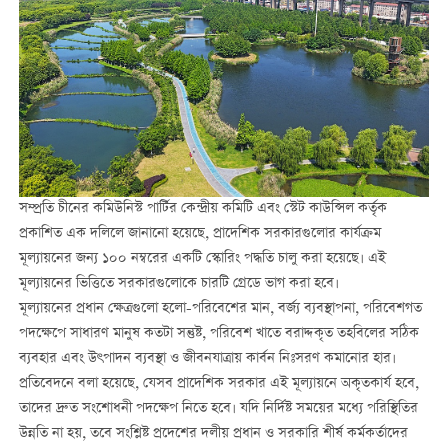
সম্প্রতি চীনের কমিউনিস্ট পার্টির কেন্দ্রীয় কমিটি এবং স্টেট কাউন্সিল কর্তৃক
প্রকাশিত এক দলিলে জানানো হয়েছে, প্রাদেশিক সরকারগুলোর কার্যক্রম
মূল্যায়নের জন্য ১০০ নম্বরের একটি স্কোরিং পদ্ধতি চালু করা হয়েছে। এই
মূল্যায়নের ভিত্তিতে সরকারগুলোকে চারটি গ্রেডে ভাগ করা হবে।
মূল্যায়নের প্রধান ক্ষেত্রগুলো হলো-পরিবেশের মান, বর্জ্য ব্যবস্থাপনা, পরিবেশগত
পদক্ষেপে সাধারণ মানুষ কতটা সন্তুষ্ট, পরিবেশ খাতে বরাদ্দকৃত তহবিলের সঠিক
ব্যবহার এবং উৎপাদন ব্যবস্থা ও জীবনযাত্রায় কার্বন নিঃসরণ কমানোর হার।
প্রতিবেদনে বলা হয়েছে, যেসব প্রাদেশিক সরকার এই মূল্যায়নে অকৃতকার্য হবে,
তাদের দ্রুত সংশোধনী পদক্ষেপ নিতে হবে। যদি নির্দিষ্ট সময়ের মধ্যে পরিস্থিতির
উন্নতি না হয়, তবে সংশ্লিষ্ট প্রদেশের দলীয় প্রধান ও সরকারি শীর্ষ কর্মকর্তাদের