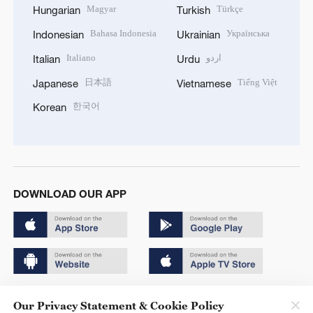
Magyar
Türkçe
Hungarian
Turkish
Bahasa Indonesia
Українська
Indonesian
Ukrainian
Italiano
اردو
Italian
Urdu
日本語
Tiếng Việt
Japanese
Vietnamese
한국어
Korean
DOWNLOAD OUR APP
Copyright © 2024 CGTN.
Our Privacy Statement & Cookie Policy