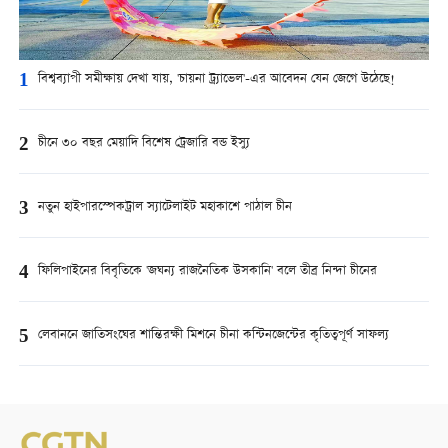
1
বিশ্বব্যাপী সমীক্ষায় দেখা যায়, 'চায়না ট্র্যাভেল'-এর আবেদন যেন জেগে উঠেছে!
2
চীনে ৩০ বছর মেয়াদি বিশেষ ট্রেজারি বন্ড ইস্যু
3
নতুন হাইপারস্পেকট্রাল স্যাটেলাইট মহাকাশে পাঠাল চীন
4
ফিলিপাইনের বিবৃতিকে 'জঘন্য রাজনৈতিক উসকানি' বলে তীব্র নিন্দা চীনের
5
লেবাননে জাতিসংঘের শান্তিরক্ষী মিশনে চীনা কন্টিনজেন্টের কৃতিত্বপূর্ণ সাফল্য