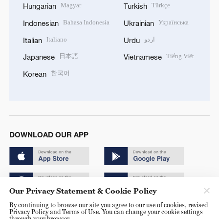
Magyar
Türkçe
Hungarian
Turkish
Bahasa Indonesia
Українська
Indonesian
Ukrainian
Italiano
اردو
Italian
Urdu
日本語
Tiếng Việt
Japanese
Vietnamese
한국어
Korean
DOWNLOAD OUR APP
Our Privacy Statement & Cookie Policy
By continuing to browse our site you agree to our use of cookies, revised
Copyright © 2024 CGTN.
Privacy Policy and Terms of Use. You can change your cookie settings
through your browser.