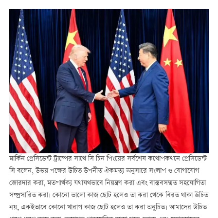
মার্কিন প্রেসিডেন্ট ট্রাম্পের সাথে সি চিন পিংয়ের সর্বশেষ কথোপকথনে প্রেসিডেন্ট
সি বলেন, উভয় পক্ষের উচিত উপনীত ঐকমত্য অনুসারে সংলাপ ও যোগাযোগ
জোরদার করা, মতপার্থক্য যথাযথভাবে নিয়ন্ত্রণ করা এবং বাস্তবসম্মত সহযোগিতা
সম্প্রসারিত করা। কোনো ভালো কাজ ছোট হলেও তা করা থেকে বিরত থাকা উচিত
নয়, একইভাবে কোনো খারাপ কাজ ছোট হলেও তা করা অনুচিত। আমাদের উচিত