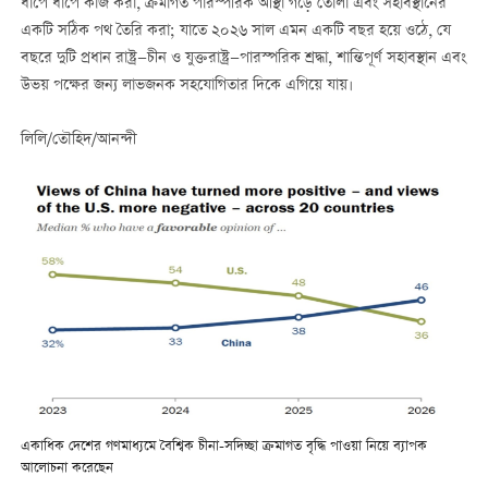
ধাপে ধাপে কাজ করা, ক্রমাগত পারস্পরিক আস্থা গড়ে তোলা এবং সহাবস্থানের
একটি সঠিক পথ তৈরি করা; যাতে ২০২৬ সাল এমন একটি বছর হয়ে ওঠে, যে
বছরে দুটি প্রধান রাষ্ট্র—চীন ও যুক্তরাষ্ট্র—পারস্পরিক শ্রদ্ধা, শান্তিপূর্ণ সহাবস্থান এবং
উভয় পক্ষের জন্য লাভজনক সহযোগিতার দিকে এগিয়ে যায়।
লিলি/তৌহিদ/আনন্দী
একাধিক দেশের গণমাধ্যমে বৈশ্বিক চীনা-সদিচ্ছা ক্রমাগত বৃদ্ধি পাওয়া নিয়ে ব্যাপক
আলোচনা করেছেন