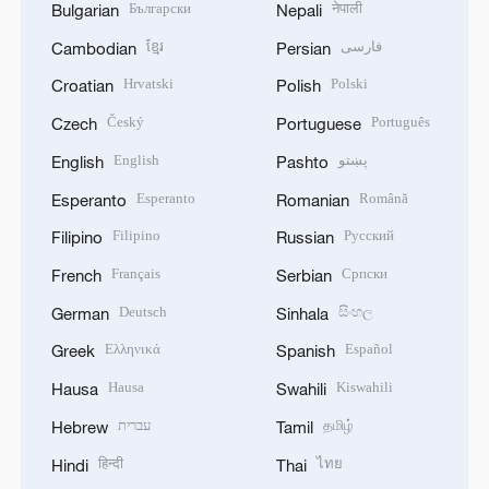
Български
नेपाली
Bulgarian
Nepali
ខ្មែរ
فارسی
Cambodian
Persian
Hrvatski
Polski
Croatian
Polish
Český
Português
Czech
Portuguese
English
پښتو
English
Pashto
Esperanto
Română
Esperanto
Romanian
Filipino
Русский
Filipino
Russian
Français
Српски
French
Serbian
Deutsch
සිංහල
German
Sinhala
Ελληνικά
Español
Greek
Spanish
Hausa
Kiswahili
Hausa
Swahili
עברית
தமிழ்
Hebrew
Tamil
हिन्दी
ไทย
Hindi
Thai