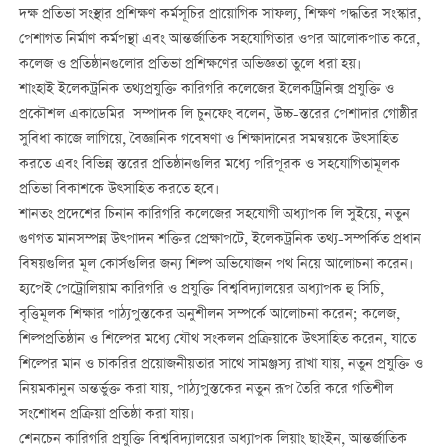
দক্ষ প্রতিভা সংস্থার প্রশিক্ষণ কর্মসূচির প্রায়োগিক সাফল্য, শিক্ষণ পদ্ধতির সংস্কার,
পেশাগত নির্মাণ কর্মপন্থা এবং আন্তর্জাতিক সহযোগিতার ওপর আলোকপাত করে,
কলেজ ও প্রতিষ্ঠানগুলোর প্রতিভা প্রশিক্ষণের অভিজ্ঞতা তুলে ধরা হয়।
শাংহাই ইলেকট্রনিক তথ্যপ্রযুক্তি কারিগরি কলেজের ইলেকট্রিনিক্স প্রযুক্তি ও
প্রকৌশল একাডেমির সম্পাদক লি চুনফেং বলেন, উচ্চ-স্তরের পেশাদার গোষ্ঠীর
সুবিধা কাজে লাগিয়ে, বৈজ্ঞানিক গবেষণা ও শিক্ষাদানের সমন্বয়কে উত্সাহিত
করতে এবং বিভিন্ন স্তরের প্রতিষ্ঠানগুলির মধ্যে পরিপূরক ও সহযোগিতামূলক
প্রতিভা বিকাশকে উত্সাহিত করতে হবে।
শানতং প্রদেশের চিনান কারিগরি কলেজের সহযোগী অধ্যাপক লি সুইয়ে, নতুন
গুণগত মানসম্পন্ন উত্পাদন শক্তির প্রেক্ষাপটে, ইলেকট্রনিক তথ্য-সম্পর্কিত প্রধান
বিষয়গুলির মূল কোর্সগুলির জন্য শিল্প অভিযোজন পথ নিয়ে আলোচনা করেন।
হ্যপেই পেট্রোলিয়াম কারিগরি ও প্রযুক্তি বিশ্ববিদ্যালয়ের অধ্যাপক হু সিচি,
বৃত্তিমূলক শিক্ষার পাঠ্যপুস্তকের অনুশীলন সম্পর্কে আলোচনা করেন; কলেজ,
শিল্পপ্রতিষ্ঠান ও শিল্পের মধ্যে যৌথ সংকলন প্রক্রিয়াকে উত্সাহিত করেন, যাতে
শিল্পের মান ও চাকরির প্রয়োজনীয়তার সাথে সামঞ্জস্য রাখা যায়, নতুন প্রযুক্তি ও
নিয়মকানুন অন্তর্ভুক্ত করা যায়, পাঠ্যপুস্তকের নতুন রূপ তৈরি করে গতিশীল
সংশোধন প্রক্রিয়া প্রতিষ্ঠা করা যায়।
শেনচেন কারিগরি প্রযুক্তি বিশ্ববিদ্যালয়ের অধ্যাপক লিয়াং ছাংইন, আন্তর্জাতিক