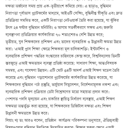
দক্ষতা অর্জনের সময় প্রায় এক-তৃতীয়াংশ কমিয়ে দেয়। এ ছাড়াও, বুদ্ধিমান
নিরাপত্তা পূর্বাভাস প্ল্যাটফর্মের মাধ্যমে, আইওটি সেন্সিং, বুদ্ধিদীপ্ত স্বীকৃতি এবং দ্রুত
প্রতিক্রিয়া সমন্বিত করে, একটি নিরাপত্তা নেটওয়ার্ক তৈরি করা হয়েছে, যা ঝুঁকির
উত্স ২৪ ঘণ্টার বুদ্ধিমান মনিটরিং ও আগাম সতর্কীকরণে সক্ষম এবং জরুরি
ব্যবস্থাপনা প্রতিক্রিয়ার কার্যকারিতা ৭০ শতাংশেরও বেশি উন্নত করে;
তৃতীয়ত, যুব শিক্ষকদের প্রশিক্ষণ এবং তাদের ব্যবহারিক ও উদ্ভাবনী ক্ষমতা উন্নত
করা। 'এআই প্লাস শিক্ষা' ক্ষেত্রে শিক্ষকরা মূল চালিকাশক্তি। ইন্টার্নশিপ ও
ব্যবহারিক প্রশিক্ষণ পদ্ধতির সংস্কারের চাহিদাকে কেন্দ্র করে, বিশ্ববিদ্যালয় তিনটি
স্তরজুড়ে এআই ক্ষমতায়ন ব্যবস্থা প্রতিষ্ঠা করেছে: সাধারণ শিক্ষা, আন্তঃবিষয়ক
সমন্বয়, এবং গবেষণা উন্নয়ন। এটি মোট ৩৪টি আদর্শ এআই শিক্ষণ মডেল তৈরি
করেছে এবং বুদ্ধিমান পড়াশোনার প্ল্যাটফর্মের কার্যকারিতা উন্নত করেছে, যা
শিক্ষকদের বুদ্ধিমান পাঠ প্রস্তুতি, ভার্চুয়াল সিমুলেশন, নির্দেশনামূলক নকশা এবং
ব্যবহারিক প্রশিক্ষণ প্রক্রিয়ার ডেটা বিশ্লেষণের মতো সহায়তা প্রদান করে।
পেশাগত পদবি মূল্যায়ন এবং চাকরির স্থায়িত্ব নির্ধারণ ব্যবস্থায়, এআই শিক্ষণ
সক্ষমতা অন্তর্ভুক্ত করা হয়েছে, যা শিক্ষকদের ডিজিটাল দক্ষতা এবং শিক্ষণ
উদ্ভাবনী ক্ষমতাকে উন্নত করে।
লিয়াং খ্য তং আরও বলেন, প্রতিষ্ঠান কার্যক্রম পরিকল্পনা অনুসারে, ঐতিহ্যবাহী
বিষয়গুলোর বুদ্ধিমান উন্নতিকে উত্সাহিত করবে; শিক্ষার সকল ক্ষেত্রে এআই