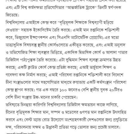
শিক্ষার্থী ও কোম্পানির কর্মচারীকে ব্যবহারিক প্রশিক্ষণ সহায়তা প্রদান করা হয়েছে
এবং এটি বিশ্ব কর্মদক্ষতা প্রতিযোগিতার "আন্তর্জাতিক ট্র্যাকে" তিনটি স্বর্ণপদক
জিতেছে।
বিশ্ববিদ্যালয় এআইকে কেন্দ্র করে "বৃত্তিমূলক শিক্ষাকে বিশ্বব্যাপী ছড়িয়ে
দেওয়ার" সহায়ক ইকোসিস্টেম তৈরি করছে। এআই মান রপ্তানিকে শক্তিশালী
করে, ভিজ্যুয়াল ইন্সপেকশন এবং সিএনসি অটোমেটিক প্রোগ্রামিং-এর মতো
অত্যাধুনিক বিষয়বস্তু স্থানীয় কোর্সগুলোতে একীভূত করেছে, এবং এআই অনুবাদ
ও অভিযোজিত শিক্ষা ব্যবস্থার ভিত্তিতে, একাধিক দ্বিভাষিক কোর্স ও আলাদা পাতার
ডিজিটাল পাঠ্যপুস্তক তৈরি করেছে। এটা বুদ্ধিমান শিক্ষণ ব্যবস্থা ক্রমাগত উন্নত
করছে; একটি ক্লাউড কোর্স কেন্দ্র প্রতিষ্ঠা করছে; এআই ভার্চুয়াল শিক্ষণ ও
গবেষণা কক্ষ নির্মাণ করছে; এআই পরিষেবা রপ্তানিকে শক্তিশালী করে বিদেশে
চীনা সংস্থাগুলোর সাথে সহযোগিতার মাধ্যমে রুয়ান্ডায় একটি কর্মসংস্থান পরিষেবা
কেন্দ্র স্থাপন করছে। গত এক বছরে ১০০ জনেরও বেশি স্থানীয় যুবক ২০টিরও
বেশি চীনা সংস্থায় উচ্চ-মানের চাকরি পেয়েছেন।
ভবিষ্যতে চিনহুয়া কারিগরি বিশ্ববিদ্যালয় ডিজিটাল ক্ষমতায়ন কাজে লাগিয়ে,
চীনের বৃত্তিমূলক শিক্ষার মান, সম্পদ ও মডেলের গুণগত মান রপ্তানিকে উত্সাহিত
করবে এবং বেল্ট অ্যান্ড রোড উদ্যোগে অংশগ্রহণকারী দেশগুলোর জন্য প্রযুক্তিতে
দক্ষ, পরিচালনায় সক্ষম ও উদ্ভাবনী প্রতিভা গড়ে তোলার জন্য প্রচেষ্টা চালাবে।