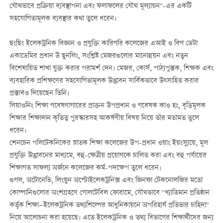
যৌথভাবে প্রক্রিয়া ব্যবস্থাপনা এবং ফলাফলের যৌথ মূল্যায়ন"-এর একটি
সহযোগিতামূলক ব্যবস্থার কথা তুলে ধরেন।
ছংছিং ইলেকট্রনিক বিজ্ঞান ও প্রযুক্তি কারিগরি কলেজের এআই ও বিগ ডেটা
একাডেমির প্রধান উ ছুনলিং, সংশ্লিষ্ট মেজরগুলোর মানোন্নয়ন এবং নতুন
বিশেষায়িত শাখা যুক্ত করার পরামর্শ দেন। মেজর, কোর্স, পাঠ্যপুস্তক, শিক্ষক এবং
ব্যবহারিক প্রশিক্ষণের সহযোগিতামূলক উদ্ভাবন সার্বিকভাবে উত্সাহিত করার
প্রস্তাবও দিয়েছেন তিনি।
লিয়াওনিং শিক্ষা গবেষণাগারের প্রাক্তন উপপ্রধান ও গবেষক কাও হং, বৃত্তিমূলক
শিক্ষার শিক্ষাদান কৃতিত্ব পুরস্কারসহ আকর্ষণীয় বিষয় নিয়ে তাঁর মতামত তুলে
ধরেন।
শেনচেন পলিটেকনিকের স্নাতক শিক্ষা কলেজের উপ-প্রধান ওয়াং ইয়ংস্যুয়ে, মূল
প্রযুক্তি উদ্ভাবনের মাধ্যমে, বহু-ক্ষেত্রীয় প্রয়োগকে চালিত করা এবং বহু পর্যায়ের
শিক্ষাগত সাফল্য অর্জনে কলেজের কর্ম-পদক্ষেপ তুলে ধরেন।
গুগল, অটোনেভি, লিংয়ুন অপ্টোইলেকট্রনিক্স এবং জিনফা টেকনোলজির মতো
কোম্পানিগুলোর অংশগ্রহণে গোলটেবিল ফোরামে, যৌথভাবে "খ্যাতিমান প্রতিষ্ঠান
কর্তৃক শিক্ষা—ইলেকট্রনিক তথ্যশিল্পের আধুনিকায়নে অপরিহার্য প্রতিভার চাহিদা"
নিয়ে আলোচনা করা হয়েছে। এতে ইলেকট্রনিক ও তথ্য বিভাগের শিক্ষার্থীদের জন্য