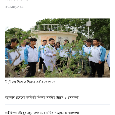
06-Aug-2026
নিংসিয়ায় শিল্প ও শিক্ষার একীকরণ প্রসঙ্গে
ইয়ুননান প্রদেশের কারিগরি শিক্ষার সমন্বিত উন্নয়ন ও প্রসঙ্গকথা
বেইজিংয়ে চৌংকুয়ানছুন ফোরামের বার্ষিক সম্মেলন ও প্রসঙ্গকথা