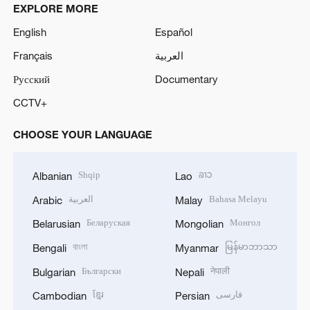
EXPLORE MORE
English
Español
Français
العربية
Русский
Documentary
CCTV+
CHOOSE YOUR LANGUAGE
Shqip
ລາວ
Albanian
Lao
العربية
Bahasa Melayu
Arabic
Malay
Беларуская
Монгол
Belarusian
Mongolian
বাংলা
မြန်မာဘာသာ
Bengali
Myanmar
Български
नेपाली
Bulgarian
Nepali
ខ្មែរ
فارسی
Cambodian
Persian