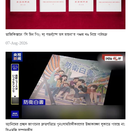
তাজিকিস্তানে ‘সি চিন পিং: দ্য গভর্ন্যান্স অব চায়না’র পঞ্চম খণ্ড নিয়ে পাঠচক্র
07-Aug-2026
অ্যানিমের প্রচ্ছদ জাপানের দ্রুতগতিতে পুনঃসামরিকীকরণের উচ্চাকাঙ্ক্ষা লুকাতে পারছে না:
সিএমজি সম্পাদকীয়