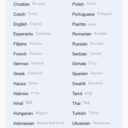
Hrvatski
Polski
Croatian
Polish
Český
Português
Czech
Portuguese
English
پښتو
English
Pashto
Esperanto
Română
Esperanto
Romanian
Filipino
Русский
Filipino
Russian
Français
Српски
French
Serbian
Deutsch
සිංහල
German
Sinhala
Ελληνικά
Español
Greek
Spanish
Hausa
Kiswahili
Hausa
Swahili
עברית
தமிழ்
Hebrew
Tamil
हिन्दी
ไทย
Hindi
Thai
Magyar
Türkçe
Hungarian
Turkish
Bahasa Indonesia
Українська
Indonesian
Ukrainian