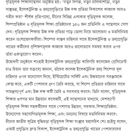
বৃত্তিমূলক শিক্ষাসম্মেলন অনুষ্ঠিত হয়। "নতুন দিগন্ত, নতুন চালিকাশক্তি, নতুন
বাস্তুতন্ত্র, ইলেকট্রনিক্স ও তথ্যপ্রযুক্তিতে উচ্চ দক্ষ প্রতিভা বিকাশের কাজকে আরও
গভীর করা" শীর্ষক প্রতিপাদ্যে, চীনের বিভিন্ন এলাকার বৃত্তিমূলক কলেজ,
শিল্পপ্রতিষ্ঠান ও বৃত্তিমূলক শিক্ষা-প্রতিষ্ঠানের ১৫০ জন প্রতিনিধি এ সম্মেলনে যোগ
দেন। বৃত্তিমূলক শিক্ষায় উচ্চ দক্ষ প্রতিভা গড়ে তোলা নিয়ে আলোচনা ও মতবিনিময়
করেন অংশগ্রহণকারীরা। শিল্পের বাস্তব চাহিদার সাথে ইলেকট্রনিক্স ও তথ্যপ্রযুক্তি
খাতের কর্মীদের প্রশিক্ষণমূলক কাজকে আরও ভালোভাবে সমন্বয় করার ওপর
তাঁরা গুরুত্বারোপ করেন।
উদ্বোধনী অনুষ্ঠানে শাংহাই ইলেকট্রনিক তথ্যপ্রযুক্তি কারিগরি কলেজের প্রেসিডেন্ট
চাও চিয়ান তার বক্তব্যে জানান, তাঁদের কলেজ ইলেকট্রনিক তথ্য শিল্পের মূল
চাহিদার ওপর মনোযোগ দিয়ে, ইন্টিগ্রেটেড সার্কিট এবং উচ্চমানের সরঞ্জামকে
কেন্দ্র করে, একটি পেশাদার গ্রুপ তৈরি করছে, যা শিল্পে প্রতিভার চাহিদার সাথে
সামঞ্জস্যপূর্ণ এবং উচ্চ দক্ষ কর্মী তৈরি ও সরবরাহ করবে। তিনি বলেন, বৃত্তিমূলক
শিক্ষার গুণগত মান উন্নয়নে কলেজটি, এই সম্মেলনের মাধ্যমে, দেশব্যাপী
বৃত্তিমূলক শিক্ষা সহকর্মীদের সাথে পেশাগত উন্নয়ন, সরকার-শিক্ষাপ্রতিষ্ঠান-
উদ্যোগের সহযোগিতামূলক শিক্ষা, এবং অন্যান্য বিষয়ে মতবিনিময় করবে।
চীনের জাতীয় কৃত্রিম বুদ্ধিমত্তা বৃত্তিমূলক শিক্ষা সংস্থার মহাসচিব শেং হংইয়ু বলেন,
এআই প্রযুক্তির দ্রুত বিকাশ, ইলেকট্রনিক ও তথ্যপ্রযুক্তি খাতের পেশাদারদের