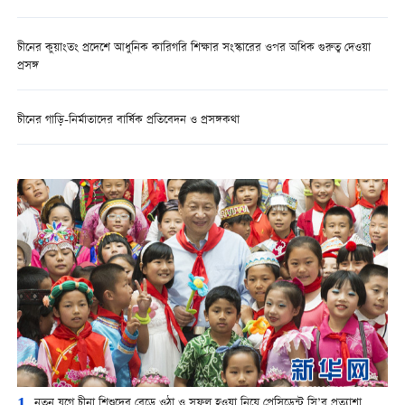
চীনের কুয়াংতং প্রদেশে আধুনিক কারিগরি শিক্ষার সংস্কারের ওপর অধিক গুরুত্ব দেওয়া
প্রসঙ্গ
চীনের গাড়ি-নির্মাতাদের বার্ষিক প্রতিবেদন ও প্রসঙ্গকথা
নতুন যুগে চীনা শিশুদের বেড়ে ওঠা ও সফল হওয়া নিয়ে প্রেসিডেন্ট সি’র প্রত্যাশা