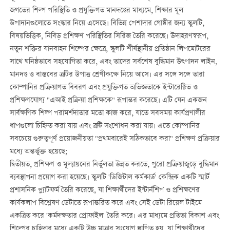
জগতের শিল্প পরিস্থিতি ও প্রযুক্তিগত মানদণ্ডের মাধ্যমে, শিক্ষার মূল
উপাদানগুলোতে সংস্কার নিয়ে এসেছে। বিভিন্ন পেশাদার গোষ্ঠীর জন্য স্কুলটি,
বিষয়ভিত্তিক, নিবিড় প্রশিক্ষণ পরিস্থিতির সিরিজ তৈরি করেছে। উদাহরণস্বরূপ,
নতুন শক্তির যানবাহন শিল্পের ক্ষেত্রে, স্কুলটি শীর্ষস্থানীয় প্রতিষ্ঠান লিপমোটরের
সাথে ঘনিষ্ঠভাবে সহযোগিতা করে, এবং তাদের সর্বশেষ বুদ্ধিমান উত্পাদন লাইন,
মানদণ্ড ও বাস্তবের ত্রুটির উপাত্ত শ্রেণীকক্ষে নিয়ে আসে। এর সঙ্গে সঙ্গে তারা
কোম্পানির প্রক্রিয়াগত বিবরণ এবং প্রযুক্তিগত অভিজ্ঞতাকে ইন্টারেক্টিভ ও
প্রশিক্ষণযোগ্য "এআই প্রক্রিয়া প্রশিক্ষকে" রূপান্তর করেছে। এটি যেন একজন
সার্বক্ষণিক শিল্প পরামর্শদাতার মতো কাজ করে, যাতে সবসময় কার্যপ্রণালীর
ধাপগুলো চিহ্নিত করা যায় এবং ত্রুটি সংশোধন করা যায়। এতে কোম্পানির
সবচেয়ে গুরুত্বপূর্ণ প্রয়োজনীয়তা "প্রথমবারেই সঠিকভাবে করা" প্রশিক্ষণ প্রক্রিয়ার
মধ্যে অন্তর্ভুক্ত হয়েছে;
দ্বিতীয়ত, প্রশিক্ষণ ও মূল্যায়নের নির্ভুলতা উন্নত করতে, পুরো প্রক্রিয়াজুড়ে বুদ্ধিমান
ব্যবস্থাপনা প্রয়োগ করা হয়েছে। স্কুলটি 'ডিজিটাল কর্মকার্ড' কেন্দ্রিক একটি স্মার্ট
প্রশাসনিক প্ল্যাটফর্ম তৈরি করেছে, যা শিক্ষার্থীদের ইন্টার্নশিপ ও প্রশিক্ষণের
কার্যকলাপ বিশ্লেষণ ডেটাতে রূপান্তরিত করে এবং সেই ডেটা রিয়েল টাইমে
একত্রিত করে 'কর্মদক্ষতার প্রোফাইল' তৈরি করে। এর মাধ্যমে প্রতিভা বিকাশ এবং
শিল্পের চাহিদার মধ্যে একটি উচ্চ মাত্রার সংযোগ স্থাপিত হয়, যা শিক্ষার্থীদের