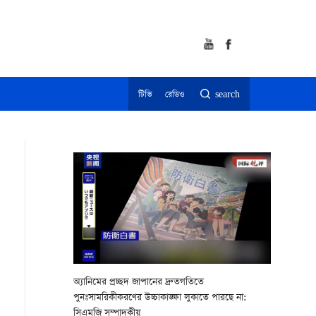
টিভি
রেডিও
search
অ্যানিমের প্রচ্ছদ জাপানের দ্রুতগতিতে
পুনঃসামরিকীকরণের উচ্চাকাঙ্ক্ষা লুকাতে পারছে না:
সিএমজি সম্পাদকীয়