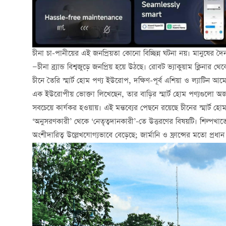
চীনা চা-পানীয়ের এই জনপ্রিয়তা কোনো বিচ্ছিন্ন ঘটনা নয়। মানুষের দৈনন
—চীনা ব্র্যান্ড বিশ্বজুড়ে জনপ্রিয় হয়ে উঠছে। রোবট ভ্যাকুয়াম ক্লিনার থেক
চীনে তৈরি স্মার্ট হোম পণ্য ইউরোপ, দক্ষিণ-পূর্ব এশিয়া ও ল্যাটি
এক ইউরোপীয় ভোক্তা লিখেছেন, তার বাড়ির স্মার্ট হোম পণ্যগুলো অজান
সবচেয়ে কার্যকর হওয়ায়। এই মন্তব্যের পেছনে রয়েছে চীনের স্মার্ট হ
‘অনুসরণকারী’ থেকে ‘নেতৃত্বদানকারী’-তে উত্তরণের বিষয়টি। শিল্পখাতের
অংশীদারিত্ব উল্লেখযোগ্যভাবে বেড়েছে; জার্মানি ও ফ্রান্সের মতো প্রধ