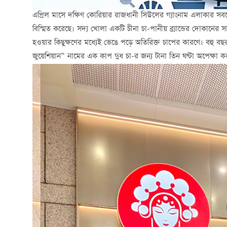
এপ্রিল মাসে দক্ষিণ কোরিয়ার রাজধানী সিউলের গ্যাংনাম এলাকার সবচেয
বিস্মিত করেছে। সদ্য খোলা একটি চীনা চা-পানীয় ব্র্যান্ডের দোকানের স
হওয়ার কিছুক্ষণের মধ্যেই ভেঙে পড়ে অতিরিক্ত চাপের কারণে। বহু 
জুয়েশিয়ান” নামের এক কাপ দুধ চা-র জন্য টানা তিন ঘণ্টা অপেক্ষা 