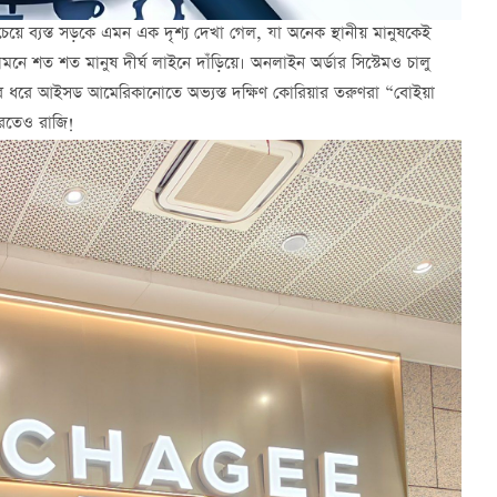
়ে ব্যস্ত সড়কে এমন এক দৃশ্য দেখা গেল, যা অনেক স্থানীয় মানুষকেই
ামনে শত শত মানুষ দীর্ঘ লাইনে দাঁড়িয়ে। অনলাইন অর্ডার সিস্টেমও চালু
বছর ধরে আইসড আমেরিকানোতে অভ্যস্ত দক্ষিণ কোরিয়ার তরুণরা “বোইয়া
করতেও রাজি!