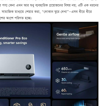
ান্ডের পণ্য কেনা এখন আর শুধু ব্যবহারিক প্রয়োজনের বিষয় নয়; এটি এক ধরনের
োলা, সামাজিক মাধ্যমে শেয়ার করা, “দোকান ঘুরে দেখা”—এসব ধীরে ধীরে
াশের অংশে পরিণত হচ্ছে।