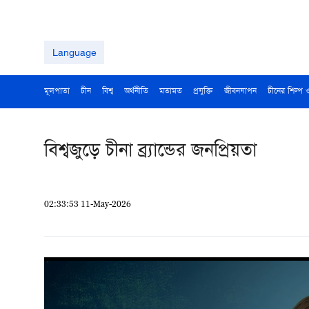
Language
মূলপাতা
চীন
বিশ্ব
অর্থনীতি
মতামত
প্রযুক্তি
জীবনযাপন
চীনের শিল্প 
বিশ্বজুড়ে চীনা ব্র্যান্ডের জনপ্রিয়তা
02:33:53 11-May-2026