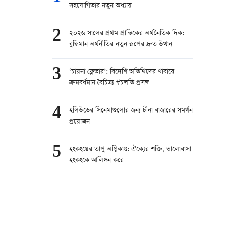
সহযোগিতার নতুন অধ্যায়
2
২০২৬ সালের প্রথম প্রান্তিকের অর্থনৈতিক দিক:
বুদ্ধিমান অর্থনীতির নতুন রূপের দ্রুত উত্থান
3
‘চায়না ফ্লেভার’: বিদেশি অতিথিদের খাবারে
ক্রমবর্ধমান বৈচিত্র্য #চলতি প্রসঙ্গ
4
হলিউডের সিনেমাগুলোর জন্য চীনা বাজারের সমর্থন
প্রয়োজন
5
হংকংয়ের তাপু অগ্নিকাণ্ড: ঐক্যের শক্তি, ভালোবাসা
হংকংকে আলিঙ্গন করে