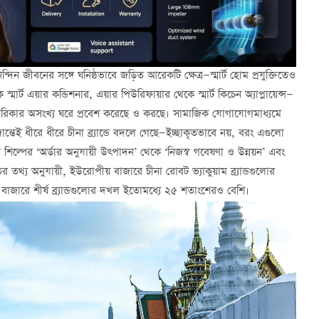
্দিন জীবনের সঙ্গে ঘনিষ্ঠভাবে জড়িত আরেকটি ক্ষেত্র—স্মার্ট হোম প্রযুক্তিতেও
ে স্মার্ট এয়ার কন্ডিশনার, এয়ার পিউরিফায়ার থেকে স্মার্ট কিচেন অ্যাপ্লায়েন্স—
ন আমেরিকার অসংখ্য ঘরে প্রবেশ করেছে ও করছে। সামাজিক যোগাযোগমাধ্যমে
্তেই ধীরে ধীরে চীনা ব্র্যান্ডে বদলে গেছে—ইচ্ছাকৃতভাবে নয়, বরং এগুলো
োম শিল্পের ‘অর্ডার অনুযায়ী উত্পাদন’ থেকে ‘নিজস্ব গবেষণা ও উন্নয়ন’ এবং
 তথ্য অনুযায়ী, ইউরোপীয় বাজারে চীনা রোবট ভ্যাকুয়াম ব্র্যান্ডগুলোর
ান বাজারে শীর্ষ ব্র্যান্ডগুলোর দখল ইতোমধ্যে ২৫ শতাংশেরও বেশি।