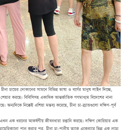
ে চীনা চায়ের দোকানের সামনে বিভিন্ন ভাষা ও বর্ণের মানুষ লাইন দিচ্ছে,
েয়ার করছে। বিবিসিসহ একাধিক আন্তর্জাতিক গণমাধ্যম বিদেশের নানা
 অন্যদিকে নিক্কেই এশিয়া মন্তব্য করেছে, চীনা চা-ব্র্যান্ডগুলো দক্ষিণ-পূর্ব
এসে, এখন এক ধরনের আকর্ষণীয় জীবনধারা রপ্তানি করছে। দক্ষিণ কোরিয়ার এক
রিকানো পান করার পর, চীনা চা-পানীয় তাকে একেবারে ভিন্ন এক প্রাচ্য