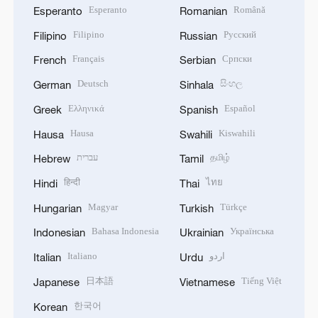
Esperanto
Română
Esperanto
Romanian
Filipino
Русский
Filipino
Russian
Français
Српски
French
Serbian
Deutsch
සිංහල
German
Sinhala
Ελληνικά
Español
Greek
Spanish
Hausa
Kiswahili
Hausa
Swahili
עברית
தமிழ்
Hebrew
Tamil
हिन्दी
ไทย
Hindi
Thai
Magyar
Türkçe
Hungarian
Turkish
Bahasa Indonesia
Українська
Indonesian
Ukrainian
Italiano
اردو
Italian
Urdu
日本語
Tiếng Việt
Japanese
Vietnamese
한국어
Korean