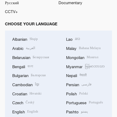
Русский
Documentary
CCTV+
CHOOSE YOUR LANGUAGE
Shqip
ລາວ
Albanian
Lao
العربية
Bahasa Melayu
Arabic
Malay
Беларуская
Монгол
Belarusian
Mongolian
বাংলা
မြန်မာဘာသာ
Bengali
Myanmar
Български
नेपाली
Bulgarian
Nepali
ខ្មែរ
فارسی
Cambodian
Persian
Hrvatski
Polski
Croatian
Polish
Český
Português
Czech
Portuguese
English
پښتو
English
Pashto