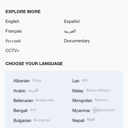
EXPLORE MORE
English
Español
Français
العربية
Русский
Documentary
CCTV+
CHOOSE YOUR LANGUAGE
Shqip
ລາວ
Albanian
Lao
العربية
Bahasa Melayu
Arabic
Malay
Беларуская
Монгол
Belarusian
Mongolian
বাংলা
မြန်မာဘာသာ
Bengali
Myanmar
Български
नेपाली
Bulgarian
Nepali