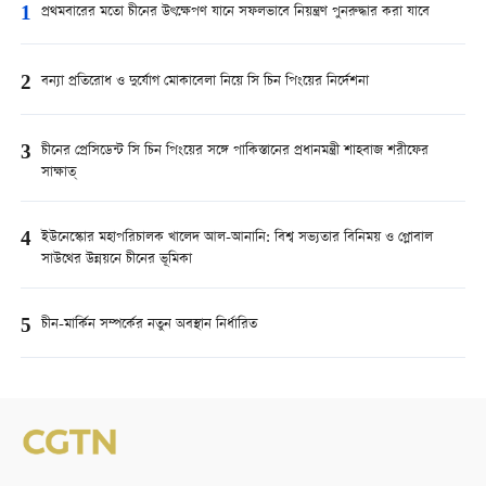
1
প্রথমবারের মতো চীনের উৎক্ষেপণ যানে সফলভাবে নিয়ন্ত্রণ পুনরুদ্ধার করা যাবে
2
বন্যা প্রতিরোধ ও দুর্যোগ মোকাবেলা নিয়ে সি চিন পিংয়ের নির্দেশনা
3
চীনের প্রেসিডেন্ট সি চিন পিংয়ের সঙ্গে পাকিস্তানের প্রধানমন্ত্রী শাহবাজ শরীফের
সাক্ষাত্
4
ইউনেস্কোর মহাপরিচালক খালেদ আল-আনানি: বিশ্ব সভ্যতার বিনিময় ও গ্লোবাল
সাউথের উন্নয়নে চীনের ভূমিকা
5
চীন-মার্কিন সম্পর্কের নতুন অবস্থান নির্ধারিত