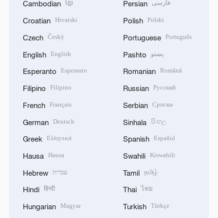
ខ្មែរ
فارسی
Cambodian
Persian
Hrvatski
Polski
Croatian
Polish
Český
Português
Czech
Portuguese
English
پښتو
English
Pashto
Esperanto
Română
Esperanto
Romanian
Filipino
Русский
Filipino
Russian
Français
Српски
French
Serbian
Deutsch
සිංහල
German
Sinhala
Ελληνικά
Español
Greek
Spanish
Hausa
Kiswahili
Hausa
Swahili
עברית
தமிழ்
Hebrew
Tamil
हिन्दी
ไทย
Hindi
Thai
Magyar
Türkçe
Hungarian
Turkish