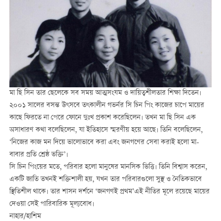
মা ছি সিন তার ছেলেকে সব সময় আত্মসংযম ও দায়িত্বশীলতার শিক্ষা দিতেন।
২০০১ সালের বসন্ত উৎসবে তৎকালীন গভর্নর সি চিন পিং কাজের চাপে মায়ের
কাছে ফিরতে না পেরে ফোনে দুঃখ প্রকাশ করেছিলেন। তখন মা ছি সিন এক
অসাধারণ কথা বলেছিলেন, যা ইতিহাসে স্মরণীয় হয়ে আছে। তিনি বলেছিলেন,
‘নিজের কাজ মন দিয়ে ভালোভাবে করা এবং জনগণের সেবা করাই হলো মা-
বাবার প্রতি শ্রেষ্ঠ ভক্তি’।
সি চিন পিংয়ের মতে, পরিবার হলো মানুষের মানসিক ভিত্তি। তিনি বিশ্বাস করেন,
একটি জাতি তখনই শক্তিশালী হয়, যখন তার পরিবারগুলো সুস্থ ও নৈতিকভাবে
স্থিতিশীল থাকে। তার শাসন দর্শনে ‘জনগণই প্রথম’এই নীতির মূলে রয়েছে মায়ের
দেওয়া সেই পারিবারিক মূল্যবোধ।
নাহার/হাশিম