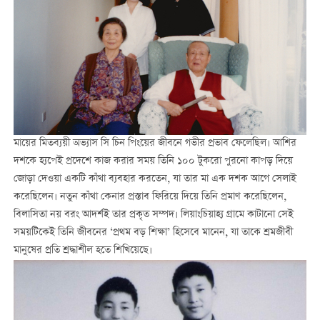
মায়ের মিতব্যয়ী অভ্যাস সি চিন পিংয়ের জীবনে গভীর প্রভাব ফেলেছিল। আশির
দশকে হ্যপেই প্রদেশে কাজ করার সময় তিনি ১০০ টুকরো পুরনো কাপড় দিয়ে
জোড়া দেওয়া একটি কাঁথা ব্যবহার করতেন, যা তার মা এক দশক আগে সেলাই
করেছিলেন। নতুন কাঁথা কেনার প্রস্তাব ফিরিয়ে দিয়ে তিনি প্রমাণ করেছিলেন,
বিলাসিতা নয় বরং আদর্শই তার প্রকৃত সম্পদ। লিয়াংচিয়াহ্য গ্রামে কাটানো সেই
সময়টিকেই তিনি জীবনের ‘প্রথম বড় শিক্ষা’ হিসেবে মানেন, যা তাকে শ্রমজীবী
মানুষের প্রতি শ্রদ্ধাশীল হতে শিখিয়েছে।