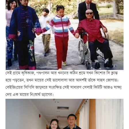
সেই গ্রামে কৃষিকাজ, পশুপালন আর খননের কঠিন শ্রমে যখন কিশোর সি ক্লান্ত
হয়ে পড়তেন, তখন মায়ের সেই ভালোবাসা আর আদর্শই তাঁকে সাহস জোগাত।
বেইজিংয়ের সিপিসি জাদুঘরে সংরক্ষিত সেই সাধারণ সেলাই কিটটি আজও সাক্ষ্য
দেয় এক মায়ের নিঃস্বার্থ ত্যাগের।