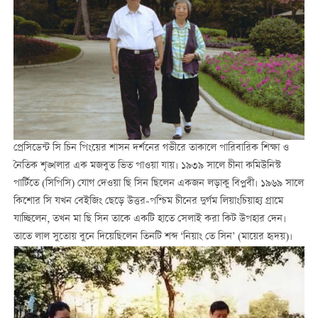
প্রেসিডেন্ট সি চিন পিংয়ের শাসন দর্শনের গভীরে তাকালে পারিবারিক শিক্ষা ও
নৈতিক শৃঙ্খলার এক মজবুত ভিত পাওয়া যায়। ১৯৩৯ সালে চীনা কমিউনিস্ট
পার্টিতে (সিপিসি) যোগ দেওয়া ছি সিন ছিলেন একজন লড়াকু বিপ্লবী। ১৯৬৯ সালে
কিশোর সি যখন বেইজিং ছেড়ে উত্তর-পশ্চিম চীনের দুর্গম লিয়াংচিয়াহ্য গ্রামে
যাচ্ছিলেন, তখন মা ছি সিন তাকে একটি হাতে সেলাই করা কিট উপহার দেন।
তাতে লাল সুতোয় বুনে দিয়েছিলেন তিনটি শব্দ ‘নিয়াং তে সিন’ (মায়ের হৃদয়)।