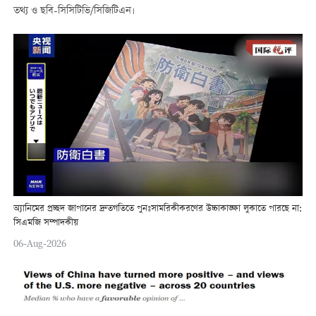
তথ্য ও ছবি-সিসিটিভি/সিজিটিএন।
অ্যানিমের প্রচ্ছদ জাপানের দ্রুতগতিতে পুনঃসামরিকীকরণের উচ্চাকাঙ্ক্ষা লুকাতে পারছে না:
সিএমজি সম্পাদকীয়
06-Aug-2026