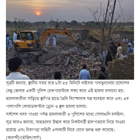
সূত্রটি জানায়, স্থানীয় সময় রাত ৮টা ৫৫ মিনিটে খাইবার পাখতুনখোয়া প্রদেশের
বেন্নু জেলার একটি পুলিশ চেকপয়েন্টকে লক্ষ্য করে এই হামলা চালানো হয়।
হামলাকারীরা গাড়িতে স্থাপিত হাতে তৈরি বিস্ফোরক যন্ত্র ব্যবহার করে এবং এর
পাশাপাশি কোয়াডকপ্টার ড্রোন ও স্থল হামলা চালায়।
সর্বশেষ খবর পাওয়া পর্যন্ত হামলাকারী ও পুলিশের মধ্যে গোলাগুলি চলছিল।
সূত্র আরও জানায়, আহতদের উদ্ধার করে নিকটবর্তী হাসপাতালে নিয়ে যাওয়া
হয়েছে এবং নিরাপত্তা বাহিনী এলাকাটি ঘিরে রেখে তদন্ত শুরু করেছে।
(আনন্দী/তৌহিদ/স্বর্ণা)