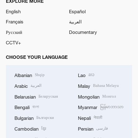
EXPLORE MORE
English
Español
Français
العربية
Русский
Documentary
CCTV+
CHOOSE YOUR LANGUAGE
Shqip
ລາວ
Albanian
Lao
العربية
Bahasa Melayu
Arabic
Malay
Беларуская
Монгол
Belarusian
Mongolian
বাংলা
မြန်မာဘာသာ
Bengali
Myanmar
Български
नेपाली
Bulgarian
Nepali
ខ្មែរ
فارسی
Cambodian
Persian