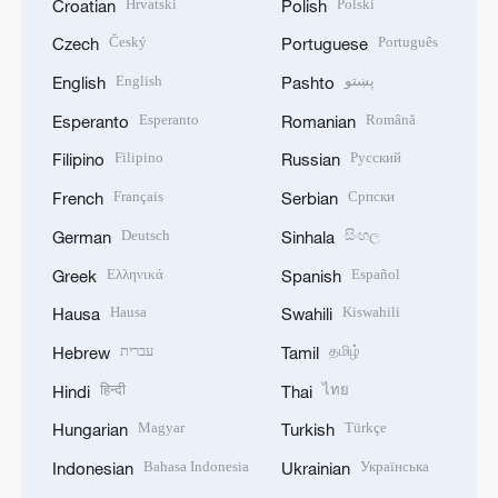
Hrvatski
Polski
Croatian
Polish
Český
Português
Czech
Portuguese
English
پښتو
English
Pashto
Esperanto
Română
Esperanto
Romanian
Filipino
Русский
Filipino
Russian
Français
Српски
French
Serbian
Deutsch
සිංහල
German
Sinhala
Ελληνικά
Español
Greek
Spanish
Hausa
Kiswahili
Hausa
Swahili
עברית
தமிழ்
Hebrew
Tamil
हिन्दी
ไทย
Hindi
Thai
Magyar
Türkçe
Hungarian
Turkish
Bahasa Indonesia
Українська
Indonesian
Ukrainian