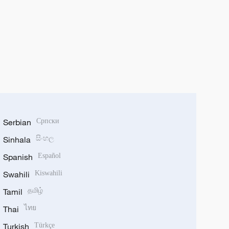
Serbian
Српски
Sinhala
සිංහල
Spanish
Español
Swahili
Kiswahili
Tamil
தமிழ்
Thai
ไทย
Turkish
Türkçe