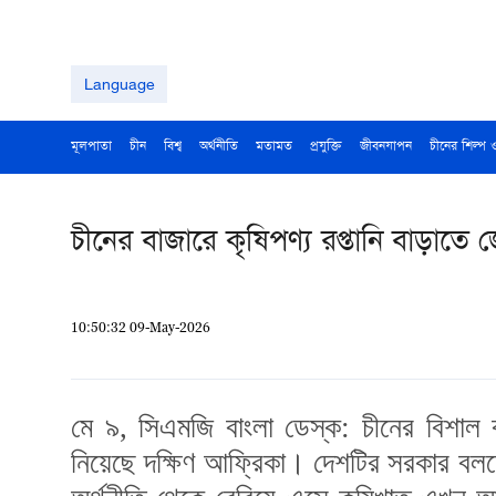
Language
মূলপাতা
চীন
বিশ্ব
অর্থনীতি
মতামত
প্রযুক্তি
জীবনযাপন
চীনের শিল্প 
চীনের বাজারে কৃষিপণ্য রপ্তানি বাড়াতে জ
10:50:32 09-May-2026
মে ৯, সিএমজি বাংলা ডেস্ক: চীনের বিশাল ব
নিয়েছে
দক্ষিণ আফ্রিকা
। দেশটির সরকার বলছে