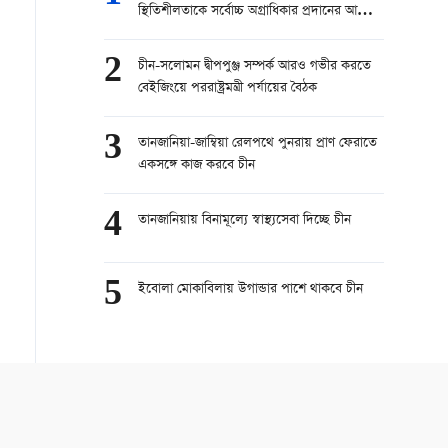
স্থিতিশীলতাকে সর্বোচ্চ অগ্রাধিকার প্রদানের আহ্বান
চীনের
2
চীন-সলোমন দ্বীপপুঞ্জ সম্পর্ক আরও গভীর করতে
বেইজিংয়ে পররাষ্ট্রমন্ত্রী পর্যায়ের বৈঠক
3
তানজানিয়া-জাম্বিয়া রেলপথে পুনরায় প্রাণ ফেরাতে
একসঙ্গে কাজ করবে চীন
4
তানজানিয়ায় বিনামূল্যে স্বাস্থ্যসেবা দিচ্ছে চীন
5
ইবোলা মোকাবিলায় উগান্ডার পাশে থাকবে চীন