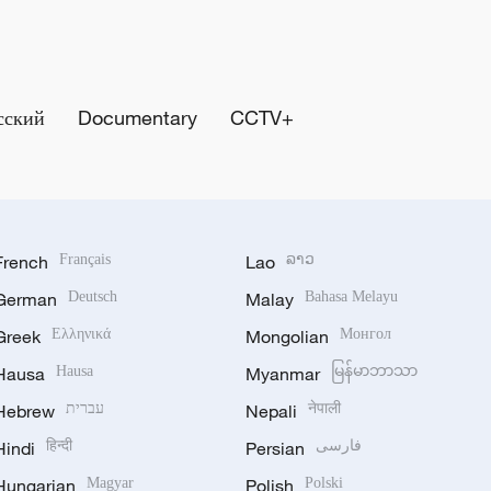
сский
Documentary
CCTV+
French
Français
Lao
ລາວ
German
Deutsch
Malay
Bahasa Melayu
Greek
Ελληνικά
Mongolian
Монгол
Hausa
Hausa
Myanmar
မြန်မာဘာသာ
Hebrew
עברית
Nepali
नेपाली
Hindi
हिन्दी
Persian
فارسی
Hungarian
Magyar
Polish
Polski