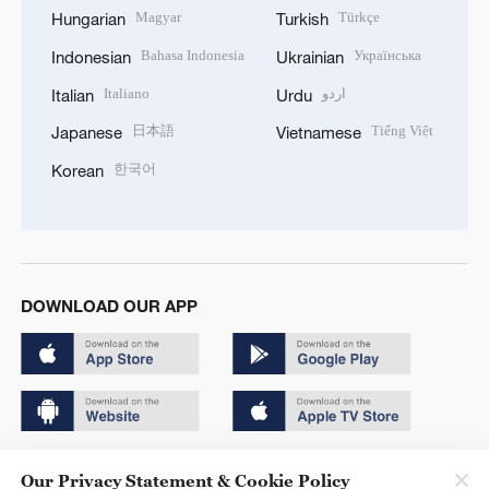
Magyar
Türkçe
Hungarian
Turkish
Bahasa Indonesia
Українська
Indonesian
Ukrainian
Italiano
اردو
Italian
Urdu
日本語
Tiếng Việt
Japanese
Vietnamese
한국어
Korean
DOWNLOAD OUR APP
Copyright © 2024 CGTN.
Our Privacy Statement & Cookie Policy