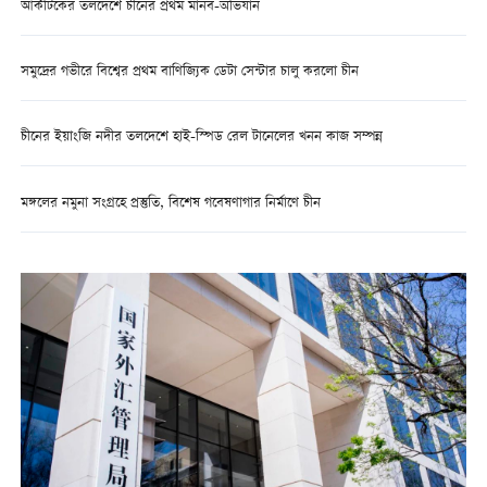
আর্কটিকের তলদেশে চীনের প্রথম মানব-অভিযান
সমুদ্রের গভীরে বিশ্বের প্রথম বাণিজ্যিক ডেটা সেন্টার চালু করলো চীন
চীনের ইয়াংজি নদীর তলদেশে হাই-স্পিড রেল টানেলের খনন কাজ সম্পন্ন
মঙ্গলের নমুনা সংগ্রহে প্রস্তুতি, বিশেষ গবেষণাগার নির্মাণে চীন