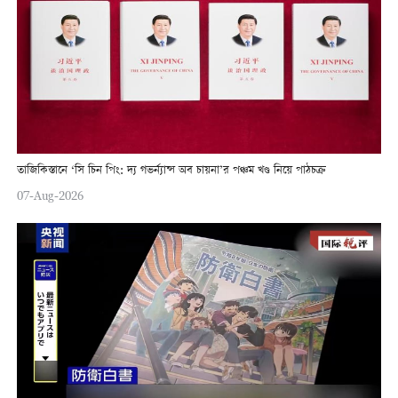
তাজিকিস্তানে ‘সি চিন পিং: দ্য গভর্ন্যান্স অব চায়না’র পঞ্চম খণ্ড নিয়ে পাঠচক্র
07-Aug-2026