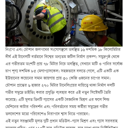
নিংপো এবং চৌশান জলপথের সংযোগস্থলে অবস্থিত ১৬ দশমিক ১৮ কিলোমিটার
দীর্ঘ এই টানেলটি বর্তমানে বিশ্বের অন্যতম জটিল নির্মাণ প্রকল্প। সমুদ্রপৃষ্ঠ থেকে
এর গভীরতম অংশটি প্রায় ৭৮ মিটার নিচে অবস্থিত, যেখানে মাটি ও পানির সর্বোচ্চ
চাপ শূণ্য দশমিক ৮৫ মেগাপ্যাসকেল। সহজভাবে বলতে গেলে, এটি একটি এক
ইউয়ানের কয়েনের সমান জায়গায় প্রায় ৩০ কেজি ওজনের চাপের সমান।
চৌশান প্রান্তের ৬ হাজার ২৭০ মিটার টানেলিংয়ের দায়িত্বে থাকা নির্মাণ দলটি
গভীর সমুদ্রে ডাইভিং করার প্রযুক্তি ব্যবহার করে এই নতুন সিস্টেমটি তৈরি
করেছে। এটি মূলত তিনটি গ্যাসের একটি বৈজ্ঞানিক মিশ্রণ এর ফলে শিল্ড
মেশিনের কাটার পরিদর্শন এবং পরিবর্তনের সময় কর্মীরা সমুদ্রের গভীর
তলদেশের মতো পরিবেশেও নিরাপদে শ্বাস নিতে পারছেন।
এই নতুন সরঞ্জামটি মূলত দুটি প্রধান মডিউল—গ্যাস মিশ্রণ এবং গ্যাস সরবরাহ