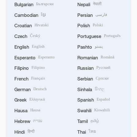
Български
नेपाली
Bulgarian
Nepali
ខ្មែរ
فارسی
Cambodian
Persian
Hrvatski
Polski
Croatian
Polish
Český
Português
Czech
Portuguese
English
پښتو
English
Pashto
Esperanto
Română
Esperanto
Romanian
Filipino
Русский
Filipino
Russian
Français
Српски
French
Serbian
Deutsch
සිංහල
German
Sinhala
Ελληνικά
Español
Greek
Spanish
Hausa
Kiswahili
Hausa
Swahili
עברית
தமிழ்
Hebrew
Tamil
हिन्दी
ไทย
Hindi
Thai