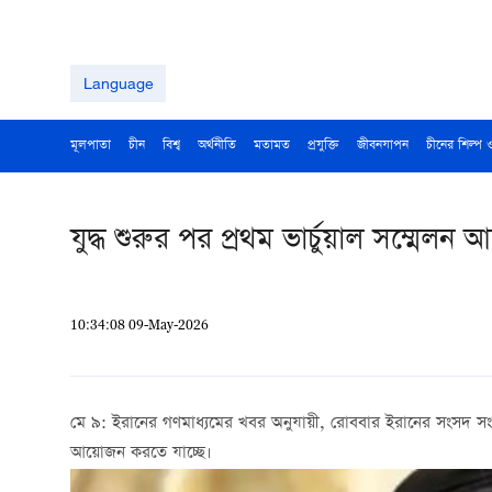
Language
মূলপাতা
চীন
বিশ্ব
অর্থনীতি
মতামত
প্রযুক্তি
জীবনযাপন
চীনের শিল্প 
যুদ্ধ শুরুর পর প্রথম ভার্চুয়াল সম্ম
10:34:08 09-May-2026
মে ৯: ইরানের গণমাধ্যমের খবর অনুযায়ী, রোববার ইরানের সংসদ সংঘ
আয়োজন করতে যাচ্ছে।