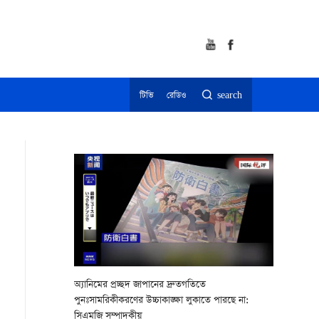
টিভি
রেডিও
search
অ্যানিমের প্রচ্ছদ জাপানের দ্রুতগতিতে
পুনঃসামরিকীকরণের উচ্চাকাঙ্ক্ষা লুকাতে পারছে না:
সিএমজি সম্পাদকীয়