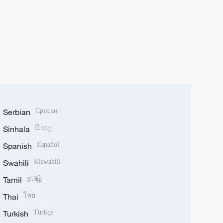
Serbian
Српски
Sinhala
සිංහල
Spanish
Español
Swahili
Kiswahili
Tamil
தமிழ்
Thai
ไทย
Turkish
Türkçe