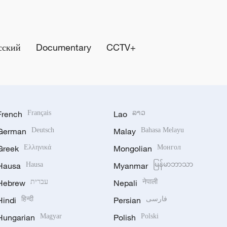
сский
Documentary
CCTV+
French
Français
Lao
ລາວ
German
Deutsch
Malay
Bahasa Melayu
Greek
Ελληνικά
Mongolian
Монгол
Hausa
Hausa
Myanmar
မြန်မာဘာသာ
Hebrew
עברית
Nepali
नेपाली
Hindi
हिन्दी
Persian
فارسی
Hungarian
Magyar
Polish
Polski