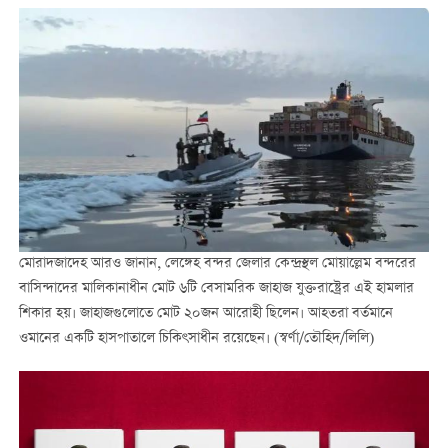
মোরাদজাদেহ আরও জানান, লেঙ্গেহ বন্দর জেলার কেন্দ্রস্থল মোয়াল্লেম বন্দরের
বাসিন্দাদের মালিকানাধীন মোট ৬টি বেসামরিক জাহাজ যুক্তরাষ্ট্রের এই হামলার
শিকার হয়। জাহাজগুলোতে মোট ২০জন আরোহী ছিলেন। আহতরা বর্তমানে
ওমানের একটি হাসপাতালে চিকিৎসাধীন রয়েছেন। (স্বর্ণা/তৌহিদ/লিলি)