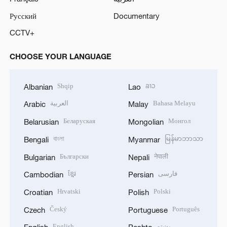
Русский
Documentary
CCTV+
CHOOSE YOUR LANGUAGE
Shqip
ລາວ
Albanian
Lao
العربية
Bahasa Melayu
Arabic
Malay
Беларуская
Монгол
Belarusian
Mongolian
বাংলা
မြန်မာဘာသာ
Bengali
Myanmar
Български
नेपाली
Bulgarian
Nepali
ខ្មែរ
فارسی
Cambodian
Persian
Hrvatski
Polski
Croatian
Polish
Český
Português
Czech
Portuguese
English
پښتو