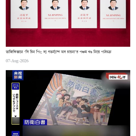
তাজিকিস্তানে ‘সি চিন পিং: দ্য গভর্ন্যান্স অব চায়না’র পঞ্চম খণ্ড নিয়ে পাঠচক্র
07-Aug-2026