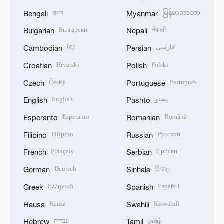
বাংলা
မြန်မာဘာသာ
Bengali
Myanmar
Български
नेपाली
Bulgarian
Nepali
ខ្មែរ
فارسی
Cambodian
Persian
Hrvatski
Polski
Croatian
Polish
Český
Português
Czech
Portuguese
English
پښتو
English
Pashto
Esperanto
Română
Esperanto
Romanian
Filipino
Русский
Filipino
Russian
Français
Српски
French
Serbian
Deutsch
සිංහල
German
Sinhala
Ελληνικά
Español
Greek
Spanish
Hausa
Kiswahili
Hausa
Swahili
עברית
தமிழ்
Hebrew
Tamil