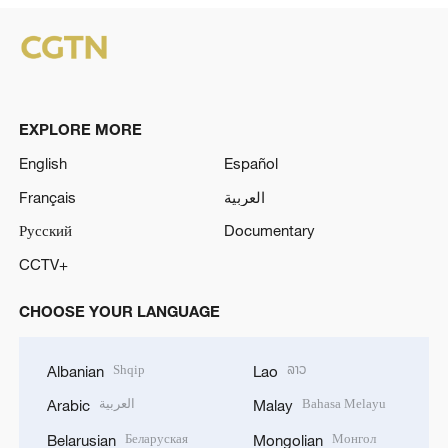
EXPLORE MORE
English
Español
Français
العربية
Русский
Documentary
CCTV+
CHOOSE YOUR LANGUAGE
Shqip
ລາວ
Albanian
Lao
العربية
Bahasa Melayu
Arabic
Malay
Беларуская
Монгол
Belarusian
Mongolian