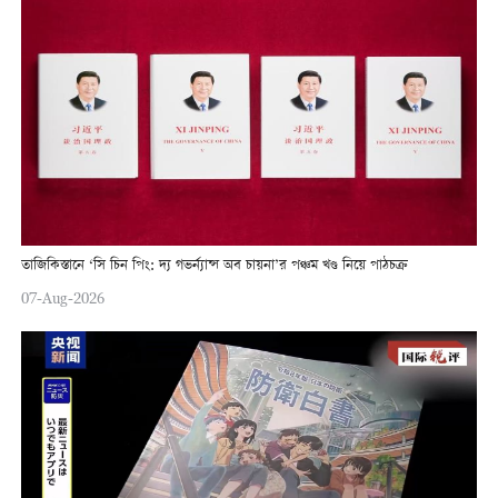
তাজিকিস্তানে ‘সি চিন পিং: দ্য গভর্ন্যান্স অব চায়না’র পঞ্চম খণ্ড নিয়ে পাঠচক্র
07-Aug-2026