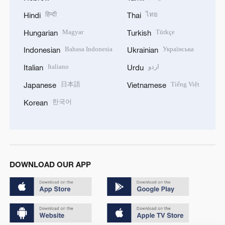
हिन्दी
ไทย
Hindi
Thai
Magyar
Türkçe
Hungarian
Turkish
Bahasa Indonesia
Українська
Indonesian
Ukrainian
Italiano
اردو
Italian
Urdu
日本語
Tiếng Việt
Japanese
Vietnamese
한국어
Korean
DOWNLOAD OUR APP