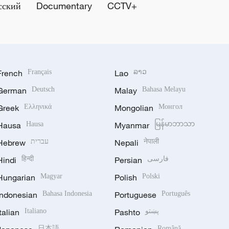
сский
Documentary
CCTV+
French
Français
Lao
ລາວ
German
Deutsch
Malay
Bahasa Melayu
Greek
Ελληνικά
Mongolian
Монгол
Hausa
Hausa
Myanmar
မြန်မာဘာသာ
Hebrew
עברית
Nepali
नेपाली
Hindi
हिन्दी
Persian
فارسی
Hungarian
Magyar
Polish
Polski
Indonesian
Bahasa Indonesia
Portuguese
Português
Italian
Italiano
Pashto
پښتو
日本語
Română