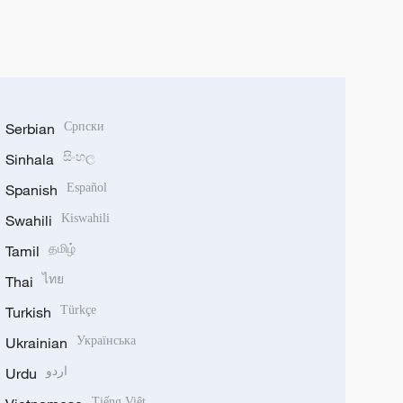
Serbian
Српски
Sinhala
සිංහල
Spanish
Español
Swahili
Kiswahili
Tamil
தமிழ்
Thai
ไทย
Turkish
Türkçe
Ukrainian
Українська
Urdu
اردو
Tiếng Việt