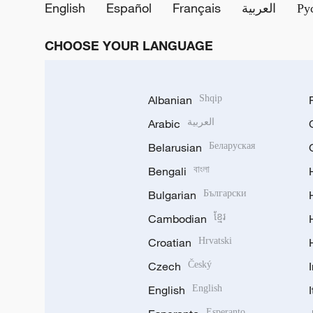
English
Español
Français
العربية
Ру
CHOOSE YOUR LANGUAGE
Albanian
Shqip
Arabic
العربية
Belarusian
Беларуская
Bengali
বাংলা
Bulgarian
Български
Cambodian
ខ្មែរ
Croatian
Hrvatski
Czech
Český
English
English
Esperanto