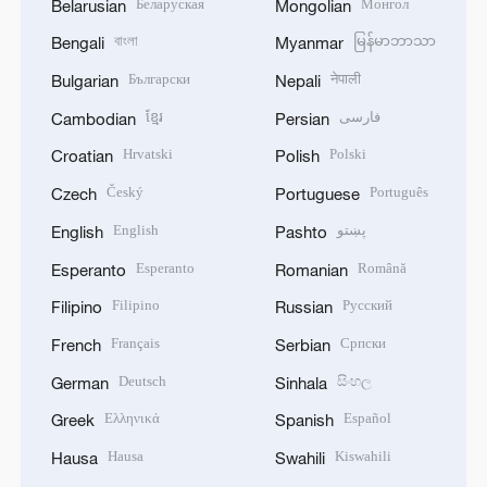
Беларуская
Монгол
Belarusian
Mongolian
বাংলা
မြန်မာဘာသာ
Bengali
Myanmar
Български
नेपाली
Bulgarian
Nepali
ខ្មែរ
فارسی
Cambodian
Persian
Hrvatski
Polski
Croatian
Polish
Český
Português
Czech
Portuguese
English
پښتو
English
Pashto
Esperanto
Română
Esperanto
Romanian
Filipino
Русский
Filipino
Russian
Français
Српски
French
Serbian
Deutsch
සිංහල
German
Sinhala
Ελληνικά
Español
Greek
Spanish
Hausa
Kiswahili
Hausa
Swahili