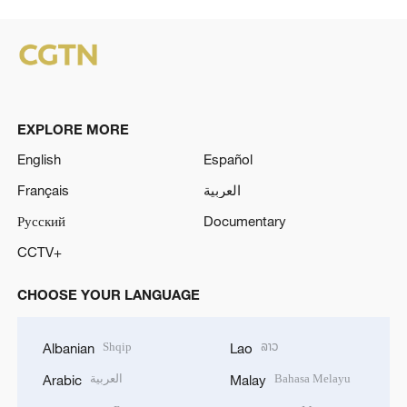
EXPLORE MORE
English
Español
Français
العربية
Русский
Documentary
CCTV+
CHOOSE YOUR LANGUAGE
Shqip
ລາວ
Albanian
Lao
العربية
Bahasa Melayu
Arabic
Malay