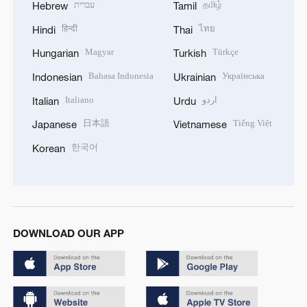
עברית
தமிழ்
Hebrew
Tamil
हिन्दी
ไทย
Hindi
Thai
Magyar
Türkçe
Hungarian
Turkish
Bahasa Indonesia
Українська
Indonesian
Ukrainian
Italiano
اردو
Italian
Urdu
日本語
Tiếng Việt
Japanese
Vietnamese
한국어
Korean
DOWNLOAD OUR APP