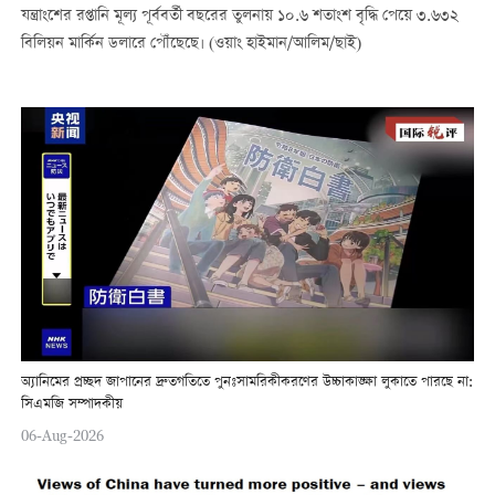
যন্ত্রাংশের রপ্তানি মূল্য পূর্ববর্তী বছরের তুলনায় ১০.৬ শতাংশ বৃদ্ধি পেয়ে ৩.৬৩২
বিলিয়ন মার্কিন ডলারে পৌঁছেছে। (ওয়াং হাইমান/আলিম/ছাই)
অ্যানিমের প্রচ্ছদ জাপানের দ্রুতগতিতে পুনঃসামরিকীকরণের উচ্চাকাঙ্ক্ষা লুকাতে পারছে না:
সিএমজি সম্পাদকীয়
06-Aug-2026