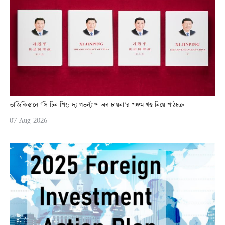
তাজিকিস্তানে ‘সি চিন পিং: দ্য গভর্ন্যান্স অব চায়না’র পঞ্চম খণ্ড নিয়ে পাঠচক্র
07-Aug-2026