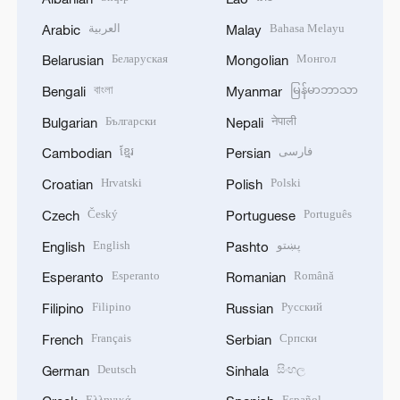
العربية
Bahasa Melayu
Arabic
Malay
Беларуская
Монгол
Belarusian
Mongolian
বাংলা
မြန်မာဘာသာ
Bengali
Myanmar
Български
नेपाली
Bulgarian
Nepali
ខ្មែរ
فارسی
Cambodian
Persian
Hrvatski
Polski
Croatian
Polish
Český
Português
Czech
Portuguese
English
پښتو
English
Pashto
Esperanto
Română
Esperanto
Romanian
Filipino
Русский
Filipino
Russian
Français
Српски
French
Serbian
Deutsch
සිංහල
German
Sinhala
Ελληνικά
Español