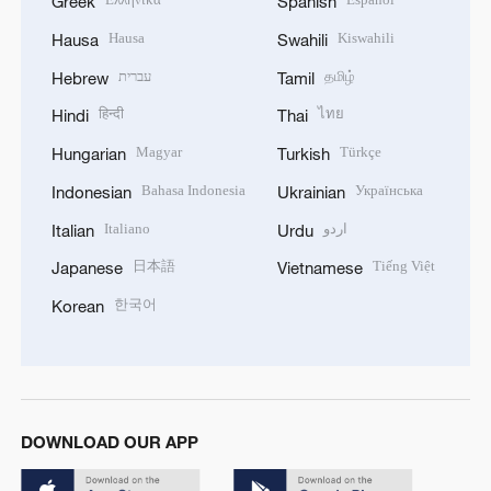
Greek
Spanish
Hausa
Kiswahili
Hausa
Swahili
עברית
தமிழ்
Hebrew
Tamil
हिन्दी
ไทย
Hindi
Thai
Magyar
Türkçe
Hungarian
Turkish
Bahasa Indonesia
Українська
Indonesian
Ukrainian
Italiano
اردو
Italian
Urdu
日本語
Tiếng Việt
Japanese
Vietnamese
한국어
Korean
DOWNLOAD OUR APP