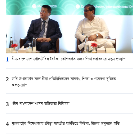
1
চীন-বাংলাদেশ গোলটেবিল বৈঠক: কৌশলগত সহযোগিতা জোরদারে নতুন প্রত্যাশা
2
ঢাবি উপাচার্যের সঙ্গে চীনা প্রতিনিধিদলের সাক্ষাৎ, শিক্ষা ও গবেষণা বৃদ্ধিতে
গুরুত্বারোপ
3
‘চীন-বাংলাদেশ শাসন অভিজ্ঞতা বিনিময়’
4
যুক্তরাষ্ট্রের নিষেধাজ্ঞায় ক্রীড়া সামগ্রীর ঘাটতিতে কিউবা, চীনের অনুদানে স্বস্তি