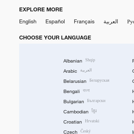
EXPLORE MORE
English
Español
Français
العربية
Ру
CHOOSE YOUR LANGUAGE
Albanian
Shqip
Arabic
العربية
Belarusian
Беларуская
Bengali
বাংলা
Bulgarian
Български
Cambodian
ខ្មែរ
Croatian
Hrvatski
Czech
Český