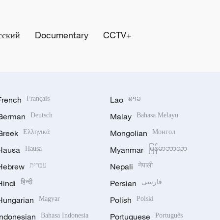
сский
Documentary
CCTV+
French
Français
Lao
ລາວ
German
Deutsch
Malay
Bahasa Melayu
Greek
Ελληνικά
Mongolian
Монгол
Hausa
Hausa
Myanmar
မြန်မာဘာသာ
Hebrew
עברית
Nepali
नेपाली
Hindi
हिन्दी
Persian
فارسی
Hungarian
Magyar
Polish
Polski
Indonesian
Bahasa Indonesia
Portuguese
Português