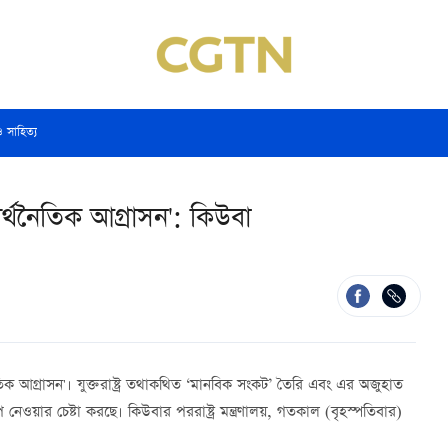
ও সাহিত্য
'অর্থনৈতিক আগ্রাসন': কিউবা
থনৈতিক আগ্রাসন'। যুক্তরাষ্ট্র তথাকথিত ‘মানবিক সংকট’ তৈরি এবং এর অজুহাত
ওয়ার চেষ্টা করছে। কিউবার পররাষ্ট্র মন্ত্রণালয়, গতকাল (বৃহস্পতিবার)