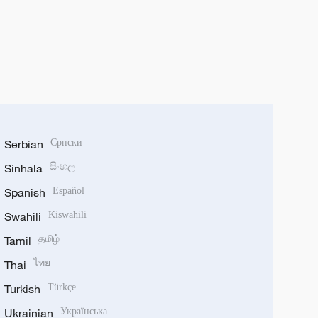
Serbian
Српски
Sinhala
සිංහල
Spanish
Español
Swahili
Kiswahili
Tamil
தமிழ்
Thai
ไทย
Turkish
Türkçe
Ukrainian
Українська