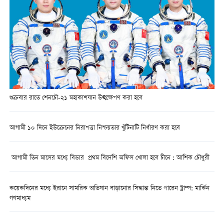
শুক্রবার রাতে শেনচৌ-২১ মহাকাশযান উৎক্ষেপণ করা হবে
আগামী ১০ দিনে ইউক্রেনের নিরাপত্তা নিশ্চয়তার খুঁটিনাটি নির্ধারণ করা হবে
আগামী তিন মাসের মধ্যে বিডার প্রথম বিদেশি অফিস খোলা হবে চীনে : আশিক চৌধুরী
কয়েকদিনের মধ্যে ইরানে সামরিক অভিযান বাড়ানোর সিদ্ধান্ত নিতে পারেন ট্রাম্প: মার্কিন
গণমাধ্যম