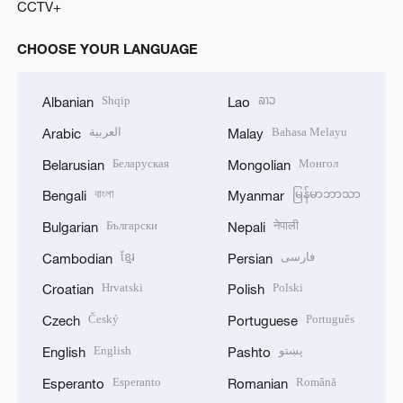
CCTV+
CHOOSE YOUR LANGUAGE
Shqip
ລາວ
Albanian
Lao
العربية
Bahasa Melayu
Arabic
Malay
Беларуская
Монгол
Belarusian
Mongolian
বাংলা
မြန်မာဘာသာ
Bengali
Myanmar
Български
नेपाली
Bulgarian
Nepali
ខ្មែរ
فارسی
Cambodian
Persian
Hrvatski
Polski
Croatian
Polish
Český
Português
Czech
Portuguese
English
پښتو
English
Pashto
Esperanto
Română
Esperanto
Romanian