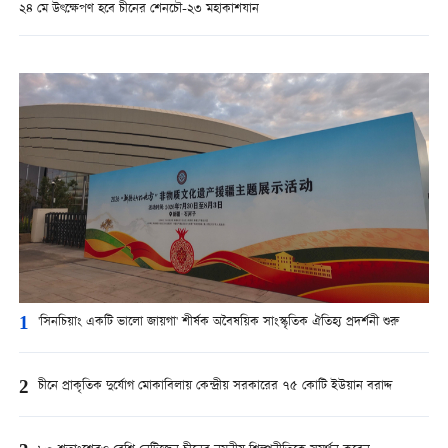
২৪ মে উৎক্ষেপণ হবে চীনের শেনচৌ-২৩ মহাকাশযান
1
'সিনচিয়াং একটি ভালো জায়গা' শীর্ষক অবৈষয়িক সাংস্কৃতিক ঐতিহ্য প্রদর্শনী শুরু
2
চীনে প্রাকৃতিক দুর্যোগ মোকাবিলায় কেন্দ্রীয় সরকারের ৭৫ কোটি ইউয়ান বরাদ্দ