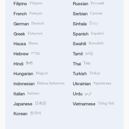
Filipino
Русский
Filipino
Russian
Français
Српски
French
Serbian
Deutsch
සිංහල
German
Sinhala
Ελληνικά
Español
Greek
Spanish
Hausa
Kiswahili
Hausa
Swahili
עברית
தமிழ்
Hebrew
Tamil
हिन्दी
ไทย
Hindi
Thai
Magyar
Türkçe
Hungarian
Turkish
Bahasa Indonesia
Українська
Indonesian
Ukrainian
Italiano
اردو
Italian
Urdu
日本語
Tiếng Việt
Japanese
Vietnamese
한국어
Korean