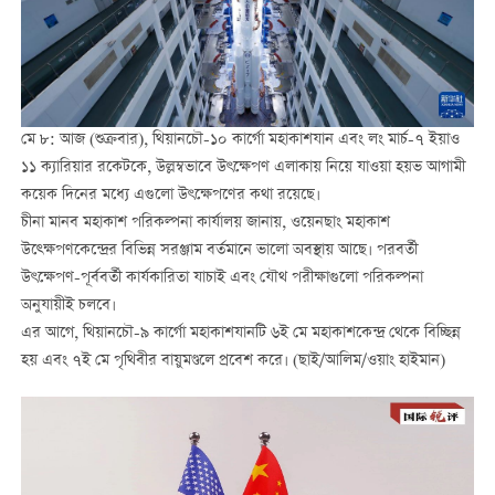
মে ৮: আজ (শুক্রবার), থিয়ানচৌ-১০ কার্গো মহাকাশযান এবং লং মার্চ-৭ ইয়াও
১১ ক্যারিয়ার রকেটকে, উল্লম্বভাবে উৎক্ষেপণ এলাকায় নিয়ে যাওয়া হয়ভ আগামী
কয়েক দিনের মধ্যে এগুলো উৎক্ষেপণের কথা রয়েছে।
চীনা মানব মহাকাশ পরিকল্পনা কার্যালয় জানায়, ওয়েনছাং মহাকাশ
উত্ক্ষেপণকেন্দ্রের বিভিন্ন সরঞ্জাম বর্তমানে ভালো অবস্থায় আছে। পরবর্তী
উৎক্ষেপণ-পূর্ববর্তী কার্যকারিতা যাচাই এবং যৌথ পরীক্ষাগুলো পরিকল্পনা
অনুযায়ীই চলবে।
এর আগে, থিয়ানচৌ-৯ কার্গো মহাকাশযানটি ৬ই মে মহাকাশকেন্দ্র থেকে বিচ্ছিন্ন
হয় এবং ৭ই মে পৃথিবীর বায়ুমণ্ডলে প্রবেশ করে। (ছাই/আলিম/ওয়াং হাইমান)