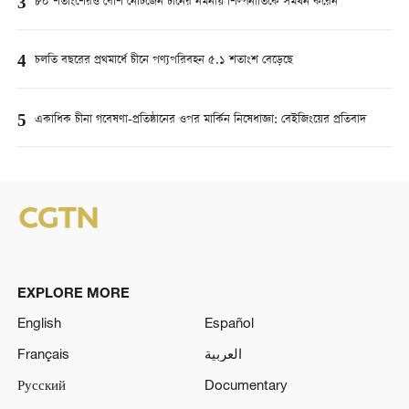
3
৮০ শতাংশেরও বেশি নেটিজেন চীনের নমনীয় শিল্পনীতিকে সমর্থন করেন
4
চলতি বছরের প্রথমার্ধে চীনে পণ্যপরিবহন ৫.১ শতাংশ বেড়েছে
5
একাধিক চীনা গবেষণা-প্রতিষ্ঠানের ওপর মার্কিন নিষেধাজ্ঞা: বেইজিংয়ের প্রতিবাদ
EXPLORE MORE
English
Español
Français
العربية
Русский
Documentary