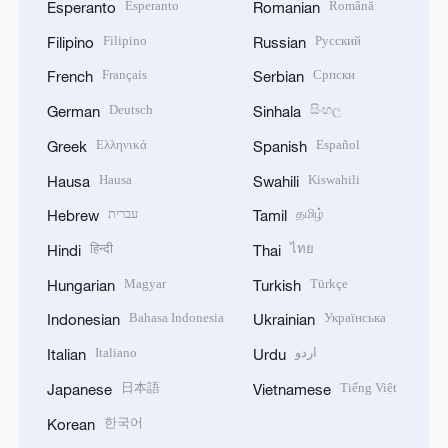
Esperanto
Română
Esperanto
Romanian
Filipino
Русский
Filipino
Russian
Français
Српски
French
Serbian
Deutsch
සිංහල
German
Sinhala
Ελληνικά
Español
Greek
Spanish
Hausa
Kiswahili
Hausa
Swahili
עברית
தமிழ்
Hebrew
Tamil
हिन्दी
ไทย
Hindi
Thai
Magyar
Türkçe
Hungarian
Turkish
Bahasa Indonesia
Українська
Indonesian
Ukrainian
Italiano
اردو
Italian
Urdu
日本語
Tiếng Việt
Japanese
Vietnamese
한국어
Korean