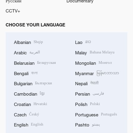
Русский
Documentary
CCTV+
CHOOSE YOUR LANGUAGE
Shqip
ລາວ
Albanian
Lao
العربية
Bahasa Melayu
Arabic
Malay
Беларуская
Монгол
Belarusian
Mongolian
বাংলা
မြန်မာဘာသာ
Bengali
Myanmar
Български
नेपाली
Bulgarian
Nepali
ខ្មែរ
فارسی
Cambodian
Persian
Hrvatski
Polski
Croatian
Polish
Český
Português
Czech
Portuguese
English
پښتو
English
Pashto