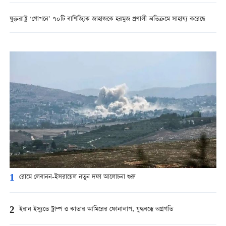
যুক্তরাষ্ট্র ‘গোপনে’ ৭০টি বাণিজ্যিক জাহাজকে হরমুজ প্রণালী অতিক্রমে সাহায্য করেছে
1
রোমে লেবানন-ইসরায়েল নতুন দফা আলোচনা শুরু
2
ইরান ইস্যুতে ট্রাম্প ও কাতার আমিরের ফোনালাপ, যুদ্ধবন্ধে অগ্রগতি