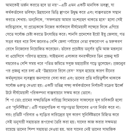
আমাকেই অর্জন করতে হবে তা নয়"—এটি এমন একটি মানসিক অবস্থা, যা
কর্মকর্তাদের ভবিষ্যৎ উন্নয়নের ভিত্তি স্থাপনে উদ্বুদ্ধ করে এবং বাস্তবতাকে সম্মান
করতে শেখায়। অন্যদিকে, "সফলতায় আমার অংশগ্রহণ থাকতে হবে" হলো সেই
দায়িত্ববোধ, যা প্রত্যেককে নিজের কার্যকালে দীর্ঘমেয়াদী লক্ষ্যের দিকে এগিয়ে
যেতে সর্বোচ্চ চেষ্টা করতে উৎসাহিত করে। শানসি প্রদেশের ইয়ৌ ইয়ু জেলায়, গত
সত্তর বছর ধরে বিশ জনেরও বেশি জেলা পর্যায়ের নেতা বৃক্ষরোপণ ও মরুকরণ
রোধে নিজেদের নিয়োজিত করেছেন। তাঁদের প্রচেষ্টায় অনুর্বর ভূমি আজ মরূদ্যান
বা ওয়েসিসে পরিণত হয়েছে। সাইহানবা এলাকার বনরক্ষীদের তিন প্রজন্ম ষাট
বছরেরও বেশি সময় ধরে পতিত জমিতে সবুজ মহাপ্রাচীর গড়ে তুলেছেন। প্রজন্মের
পর প্রজন্ম ধরে চলা এই "উন্নয়নের রিলে রেস" সম্ভব হয়েছে কারণ চীনের
কর্মমূল্যায়ন ব্যবস্থায় জনগণের সেবা করা এবং তাদের প্রতি দায়িত্বশীল থাকাকে
সর্বোচ্চ গুরুত্ব দেওয়া হয়। একটি অভিন্ন লক্ষ্য কর্মকর্তাদের নির্বাচনী চক্রের ঊর্ধ্বে
উঠে দীর্ঘমেয়াদী পরিকল্পনা বাস্তবায়নে সক্ষম করে তোলে।
শি পা তোং গ্রামের লক্ষ্যভিত্তিক দারিদ্র্য বিমোচনের সাফল্যের মূল চাবিকাঠি হলো
এর ‘সুনির্দিষ্টতা’। এটি গতানুগতিক বা গড়পড়তা হিসাবের ওপর নির্ভর করে না।
বরং প্রতিটি পরিবার ও ব্যক্তির দারিদ্র্যের মূল কারণ সুনির্দিষ্টভাবে চিহ্নিত করে
সেই অনুযায়ী সহায়তার রূপরেখা তৈরি করা হয়। যাদের কাজ করার সক্ষমতা
রয়েছে তাদের শিল্প সহায়তা দেওয়া হয়, আর যাদের নেই তাদের সামাজিক