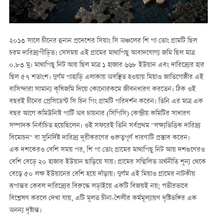
২০১৩ সালে চীনের হুনান প্রদেশের সিয়াং সি অঞ্চলের শি পা তোং গ্রামটি ছিল
চরম দারিদ্র্যপীড়িত। সেসময় এই গ্রামের মাথাপিছু আবাদযোগ্য জমি ছিল মাত্র
০.৮৩ মু। মাথাপিছু নিট আয় ছিল মাত্র ১ হাজার ৬৬৮ ইউয়ান এবং দারিদ্র্যের হার
ছিল ৫৭ শতাংশ। দুর্গম পাহাড়ি এলাকায় অবস্থিত হওয়ায় মিয়াও জাতিগোষ্ঠীর এই
বাসিন্দারা সামান্য কৃষিজমি দিয়ে কোনোরকমে জীবনধারণ করতেন। ঠিক ওই
বছরই চীনের প্রেসিডেন্ট সি চিন পিং গ্রামটি পরিদর্শন করেন। তিনি এর মাত্র এক
বছর আগে কমিউনিস্ট পার্টি অব চায়নার (সিপিসি) কেন্দ্রীয় কমিটির সাধারণ
সম্পাদক নির্বাচিত হয়েছিলেন। ওই সফরেই তিনি সর্বপ্রথম "লক্ষ্যভিত্তিক দারিদ্র্য
বিমোচন" বা সুনির্দিষ্ট দারিদ্র্য দূরীকরণের গুরুত্বপূর্ণ ধারণাটি প্রস্তাব করেন।
এক দশকেরও বেশি সময় পর, শি পা তোং গ্রামের মাথাপিছু নিট আয় দশগুণেরও
বেশি বেড়ে ২০ হাজার ইউয়ান ছাড়িয়ে যায়। গ্রামের সম্মিলিত অর্থনীতি শূন্য থেকে
বেড়ে ৫০ লক্ষ ইউয়ানের বেশি হয়ে দাঁড়ায়। দুর্গম এই মিয়াও গ্রামের নাটকীয়
রূপান্তর কেবল দারিদ্র্যের বিরুদ্ধে লড়াইয়ে একটি বিজয়ই নয়; গভীরভাবে
বিশ্লেষণ করলে দেখা যায়, এটি মূলত চীনা-শৈলীর কর্মমূল্যায়ণ দৃষ্টিভঙ্গির এক
অনন্য দৃষ্টান্ত।