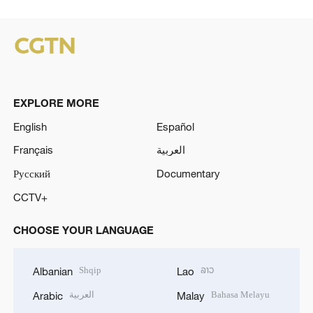
EXPLORE MORE
English
Español
Français
العربية
Русский
Documentary
CCTV+
CHOOSE YOUR LANGUAGE
Shqip
ລາວ
Albanian
Lao
العربية
Bahasa Melayu
Arabic
Malay