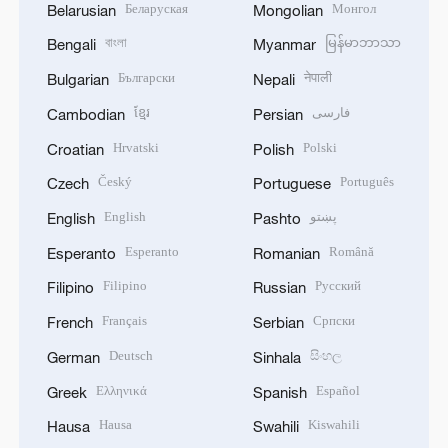
Беларуская
Монгол
Belarusian
Mongolian
বাংলা
မြန်မာဘာသာ
Bengali
Myanmar
Български
नेपाली
Bulgarian
Nepali
ខ្មែរ
فارسی
Cambodian
Persian
Hrvatski
Polski
Croatian
Polish
Český
Português
Czech
Portuguese
English
پښتو
English
Pashto
Esperanto
Română
Esperanto
Romanian
Filipino
Русский
Filipino
Russian
Français
Српски
French
Serbian
Deutsch
සිංහල
German
Sinhala
Ελληνικά
Español
Greek
Spanish
Hausa
Kiswahili
Hausa
Swahili