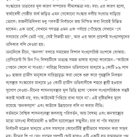
সংস্কারের অভাবের মূল কারণ সম্পদের সীমাবদ্ধতা নয়। বরং এর কারণ হলো,
স্বার্থান্বেষী গোষ্ঠীর স্বার্থ জড়িত এমন যেকোনো সংস্কার দলীয় সংঘাত বাড়িয়ে
তোলে। রাজনীতিবিদরা শুধু পরবর্তী নির্বাচনে জয় নিশ্চিত করা নিয়েই চিন্তিত
থাকেন। এক অর্থে, সেখানে গণতন্ত্র এমন এক পর্যায়ে পৌঁছেছে যেখানে "যে
সবচেয়ে বেশি ভোট পায়, সেই বিজয়ী হয়", আর এর ফলে প্রায়শই সংখ্যালঘুদের
অধিকার বলি দেওয়া হয়।
অন্যদিকে চীনে, ‘জনগণ’ বলতে সমাজের বিশাল সংখ্যাগরিষ্ঠ অংশকে বোঝায়।
প্রেসিডেন্ট সি চিন পিং বিষয়টিকে অত্যন্ত সহজ ভাষায় ব্যাখ্যা করেছেন—"কাউকে
পেছনে ফেলে না যাওয়া।" দারিদ্র্য বিমোচন অভিযানের মাধ্যমে ৯ কোটি ৮৯ লাখ
৯০ হাজার গ্রামীণ মানুষকে দারিদ্র্যমুক্ত করা থেকে শুরু করে গৃহস্থালি নিবন্ধন
ব্যবস্থার সংস্কারের মাধ্যমে ১৫ কোটি গ্রামীণ অভিবাসীকে শহরে স্থায়ী হওয়ার
সুযোগ দেওয়া—চীনের শাসনব্যবস্থার মূল ভিত্তি হলো ‘কেবল সংখ্যাগরিষ্ঠকে সন্তুষ্ট
করাই যথেষ্ট নয়, বরং কাউকেই পিছিয়ে রাখা যাবে না’। এই দৃষ্টিভঙ্গির মূলে
রয়েছে ‘জনকল্যাণ’ এবং কাউকে উন্নয়নের বলি না করার নীতি।
বর্তমানে বৈশ্বিক শাসনব্যবস্থা জলবায়ু পরিবর্তন, আয় বৈষম্য এবং জনস্বাস্থ্যের
মতো অসংখ্য দীর্ঘমেয়াদী ও জটিল চ্যালেঞ্জের সম্মুখীন। চার বা পাঁচ বছরের
নির্বাচনী চক্রের মাধ্যমে এসব সমস্যার কোনোটিই স্থায়ীভাবে সমাধান করা সম্ভব
নয়। চীনের শি পা তোং গ্রামের গল্পটি ছোট হলেও এটি একটি বড় সম্ভাবনার পথ