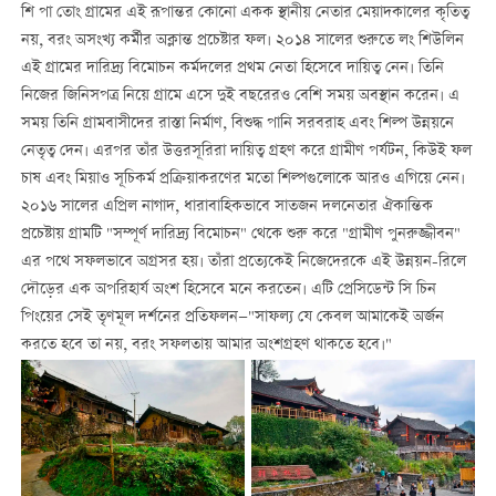
শি পা তোং গ্রামের এই রূপান্তর কোনো একক স্থানীয় নেতার মেয়াদকালের কৃতিত্ব
নয়, বরং অসংখ্য কর্মীর অক্লান্ত প্রচেষ্টার ফল। ২০১৪ সালের শুরুতে লং শিউলিন
এই গ্রামের দারিদ্র্য বিমোচন কর্মদলের প্রথম নেতা হিসেবে দায়িত্ব নেন। তিনি
নিজের জিনিসপত্র নিয়ে গ্রামে এসে দুই বছরেরও বেশি সময় অবস্থান করেন। এ
সময় তিনি গ্রামবাসীদের রাস্তা নির্মাণ, বিশুদ্ধ পানি সরবরাহ এবং শিল্প উন্নয়নে
নেতৃত্ব দেন। এরপর তাঁর উত্তরসূরিরা দায়িত্ব গ্রহণ করে গ্রামীণ পর্যটন, কিউই ফল
চাষ এবং মিয়াও সূচিকর্ম প্রক্রিয়াকরণের মতো শিল্পগুলোকে আরও এগিয়ে নেন।
২০১৬ সালের এপ্রিল নাগাদ, ধারাবাহিকভাবে সাতজন দলনেতার ঐকান্তিক
প্রচেষ্টায় গ্রামটি "সম্পূর্ণ দারিদ্র্য বিমোচন" থেকে শুরু করে "গ্রামীণ পুনরুজ্জীবন"
এর পথে সফলভাবে অগ্রসর হয়। তাঁরা প্রত্যেকেই নিজেদেরকে এই উন্নয়ন-রিলে
দৌড়ের এক অপরিহার্য অংশ হিসেবে মনে করতেন। এটি প্রেসিডেন্ট সি চিন
পিংয়ের সেই তৃণমূল দর্শনের প্রতিফলন—"সাফল্য যে কেবল আমাকেই অর্জন
করতে হবে তা নয়, বরং সফলতায় আমার অংশগ্রহণ থাকতে হবে।"