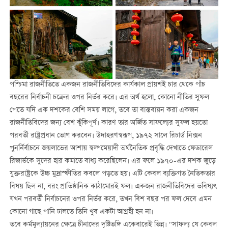
পশ্চিমা রাজনীতিতে একজন রাজনীতিবিদের কার্যকাল প্রায়শই চার থেকে পাঁচ
বছরের নির্বাচনী চক্রের ওপর নির্ভর করে। এর অর্থ হলো, কোনো নীতির সুফল
পেতে যদি এক দশকের বেশি সময় লাগে, তবে তা বাস্তবায়ন করা একজন
রাজনীতিবিদের জন্য বেশ ঝুঁকিপূর্ণ। কারণ তার অর্জিত সাফল্যের সুফল হয়তো
পরবর্তী রাষ্ট্রপ্রধান ভোগ করবেন। উদাহরণস্বরূপ, ১৯৭২ সালে রিচার্ড নিক্সন
পুনর্নির্বাচনে জয়লাভের আশায় স্বল্পমেয়াদী অর্থনৈতিক প্রবৃদ্ধি দেখাতে ফেডারেল
রিজার্ভকে সুদের হার কমাতে বাধ্য করেছিলেন। এর ফলে ১৯৭০-এর দশক জুড়ে
যুক্তরাষ্ট্রকে উচ্চ মুদ্রাস্ফীতির কবলে পড়তে হয়। এটি কেবল ব্যক্তিগত নৈতিকতার
বিষয় ছিল না, বরং প্রাতিষ্ঠানিক কাঠামোরই ফল। একজন রাজনীতিবিদের ভবিষ্যৎ
যখন পরবর্তী নির্বাচনের ওপর নির্ভর করে, তখন বিশ বছর পর ফল দেবে এমন
কোনো গাছে পানি ঢালতে তিনি খুব একটা আগ্রহী হন না।
তবে কর্মমূল্যায়নের ক্ষেত্রে চীনাদের দৃষ্টিভঙ্গি একেবারেই ভিন্ন। "সাফল্য যে কেবল