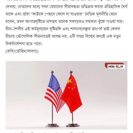
দেখায়: নেতাদের মধ্যে যখন মেয়াদের সীমাবদ্ধতা অতিক্রম করার ঐতিহাসিক ধৈর্য
থাকে এবং তাঁরা "কাউকে পেছনে ফেলে না যাওয়ার" নৈতিক মূলনীতি মেনে
চলেন, তখন আপাতদৃষ্টিতে অসম্ভব অনেক সমস্যারও সমাধান খুঁজে পাওয়া যায়।
চীনা-শৈলীর এই কর্মমূল্যায়ন দৃষ্টিভঙ্গি এবং শাসনব্যবস্থার তাৎপর্য তাই কেবল
চীনের ভৌগোলিক সীমানাতেই আবদ্ধ নয়; এটি সমগ্র বিশ্বের জন্যই এক নতুন
দিকনির্দেশনা হতে পারে।
(রুবি/তৌহিদ/লাবণ্য)