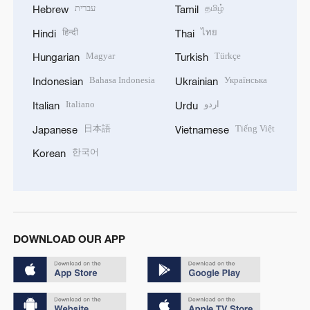
עברית
தமிழ்
Hebrew
Tamil
हिन्दी
ไทย
Hindi
Thai
Magyar
Türkçe
Hungarian
Turkish
Bahasa Indonesia
Українська
Indonesian
Ukrainian
Italiano
اردو
Italian
Urdu
日本語
Tiếng Việt
Japanese
Vietnamese
한국어
Korean
DOWNLOAD OUR APP