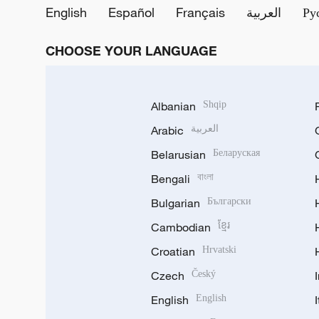
English
Español
Français
العربية
Ру
CHOOSE YOUR LANGUAGE
Albanian
Shqip
Arabic
العربية
Belarusian
Беларуская
Bengali
বাংলা
Bulgarian
Български
Cambodian
ខ្មែរ
Croatian
Hrvatski
Czech
Český
English
English