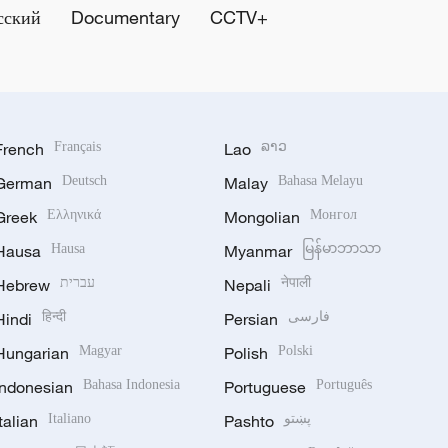
сский
Documentary
CCTV+
French
Français
Lao
ລາວ
German
Deutsch
Malay
Bahasa Melayu
Greek
Ελληνικά
Mongolian
Монгол
Hausa
Hausa
Myanmar
မြန်မာဘာသာ
Hebrew
עברית
Nepali
नेपाली
Hindi
हिन्दी
Persian
فارسی
Hungarian
Magyar
Polish
Polski
Indonesian
Bahasa Indonesia
Portuguese
Português
Italian
Italiano
Pashto
پښتو