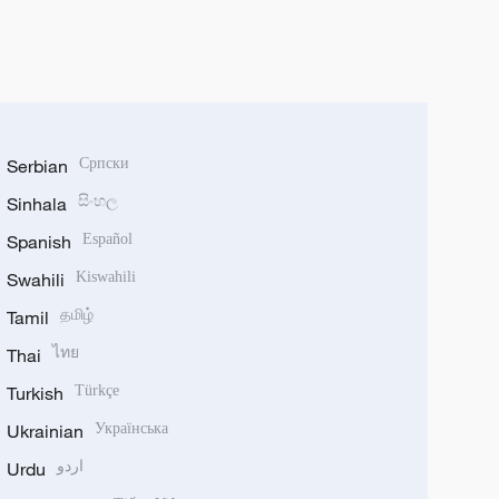
Serbian
Српски
Sinhala
සිංහල
Spanish
Español
Swahili
Kiswahili
Tamil
தமிழ்
Thai
ไทย
Turkish
Türkçe
Ukrainian
Українська
Urdu
اردو