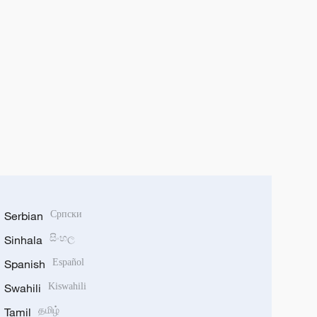
Serbian
Српски
Sinhala
සිංහල
Spanish
Español
Swahili
Kiswahili
Tamil
தமிழ்