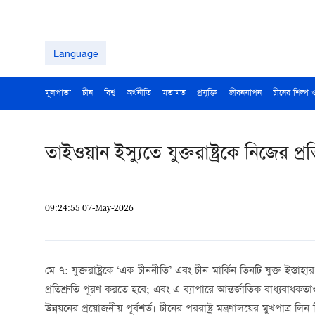
Language
মূলপাতা
চীন
বিশ্ব
অর্থনীতি
মতামত
প্রযুক্তি
জীবনযাপন
চীনের শিল্প 
তাইওয়ান ইস্যুতে যুক্তরাষ্ট্রকে নিজের প্
09:24:55 07-May-2026
মে ৭: যুক্তরাষ্ট্রকে ‘এক-চীননীতি’ এবং চীন-মার্কিন তিনটি যুক্ত ইস্তা
প্রতিশ্রুতি পূরণ করতে হবে; এবং এ ব্যাপারে আন্তর্জাতিক বাধ্যবাধকতা
উন্নয়নের প্রয়োজনীয় পূর্বশর্ত। চীনের পররাষ্ট্র মন্ত্রণালয়ের মুখপাত্র