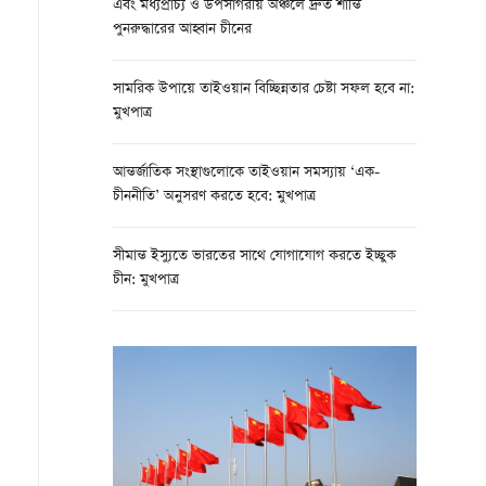
এবং মধ্যপ্রাচ্য ও উপসাগরীয় অঞ্চলে দ্রুত শান্তি
পুনরুদ্ধারের আহ্বান চীনের
সামরিক উপায়ে তাইওয়ান বিচ্ছিন্নতার চেষ্টা সফল হবে না:
মুখপাত্র
আন্তর্জাতিক সংস্থাগুলোকে তাইওয়ান সমস্যায় ‘এক-
চীননীতি’ অনুসরণ করতে হবে: মুখপাত্র
সীমান্ত ইস্যুতে ভারতের সাথে যোগাযোগ করতে ইচ্ছুক
চীন: মুখপাত্র