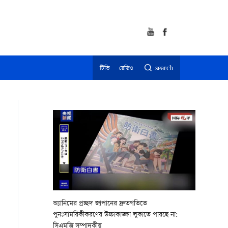
টিভি
রেডিও
search
অ্যানিমের প্রচ্ছদ জাপানের দ্রুতগতিতে
পুনঃসামরিকীকরণের উচ্চাকাঙ্ক্ষা লুকাতে পারছে না:
সিএমজি সম্পাদকীয়