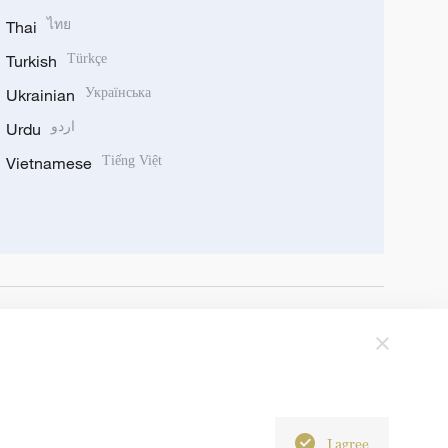
Thai
ไทย
Turkish
Türkçe
Ukrainian
Українська
Urdu
اردو
Vietnamese
Tiếng Việt
I agree
6