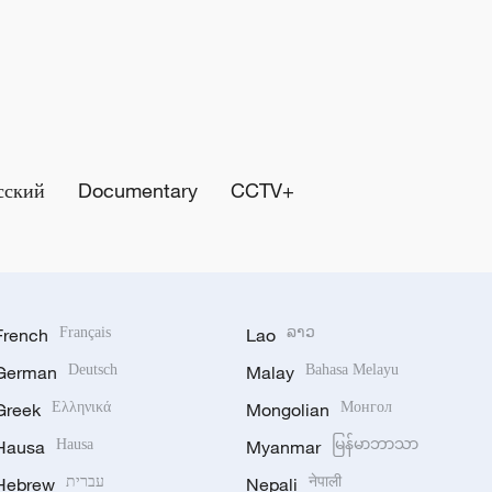
сский
Documentary
CCTV+
French
Français
Lao
ລາວ
German
Deutsch
Malay
Bahasa Melayu
Greek
Ελληνικά
Mongolian
Монгол
Hausa
Hausa
Myanmar
မြန်မာဘာသာ
Hebrew
עברית
Nepali
नेपाली