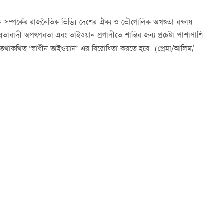
মার্কিন সম্পর্কের রাজনৈতিক ভিত্তি। দেশের ঐক্য ও ভৌগোলিক অখণ্ডতা রক্ষায়
নতাবাদী অপত্পরতা এবং তাইওয়ান প্রণালীতে শান্তির জন্য প্রচেষ্টা পাশাপাশি
ে, তথাকথিত ‘স্বাধীন তাইওয়ান’-এর বিরোধিতা করতে হবে। (প্রেমা/আলিম/