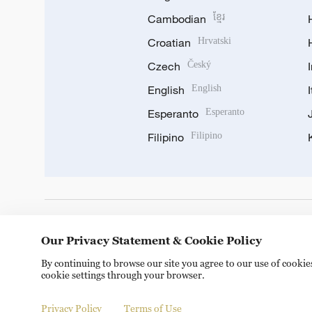
Cambodian
ខ្មែរ
Croatian
Hrvatski
Czech
Český
English
English
Esperanto
Esperanto
Filipino
Filipino
DOWNLOAD OUR APP
Our Privacy Statement & Cookie Policy
By continuing to browse our site you agree to our use of cooki
cookie settings through your browser.
Privacy Policy
Terms of Use
Copyright © 2024 CGTN.
京ICP备20000184号
京公网安