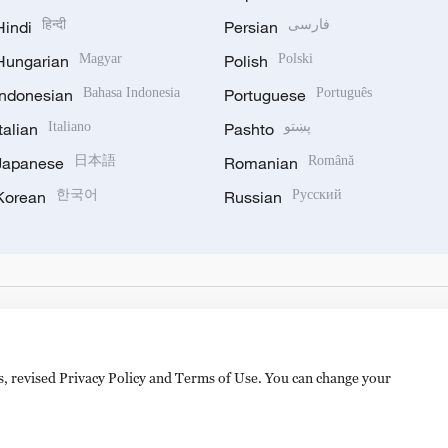
Hindi
हिन्दी
Persian
فارسی
Hungarian
Magyar
Polish
Polski
Indonesian
Bahasa Indonesia
Portuguese
Português
Italian
Italiano
Pashto
پښتو
Japanese
日本語
Romanian
Română
Korean
한국어
Russian
Русский
es, revised Privacy Policy and Terms of Use. You can change your
备 11010502050052号
Disinformation report hotline: 010-8506146