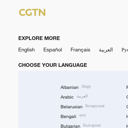
EXPLORE MORE
English
Español
Français
العربية
Ру
CHOOSE YOUR LANGUAGE
Albanian
Shqip
Arabic
العربية
Belarusian
Беларуская
Bengali
বাংলা
Bulgarian
Български