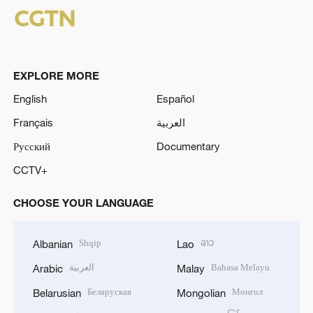
EXPLORE MORE
English
Español
Français
العربية
Русский
Documentary
CCTV+
CHOOSE YOUR LANGUAGE
Shqip
ລາວ
Albanian
Lao
العربية
Bahasa Melayu
Arabic
Malay
Беларуская
Монгол
Belarusian
Mongolian