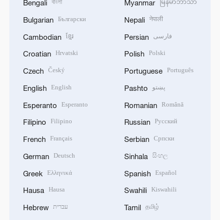
বাংলা
မြန်မာဘာသာ
Bengali
Myanmar
Български
नेपाली
Bulgarian
Nepali
ខ្មែរ
فارسی
Cambodian
Persian
Hrvatski
Polski
Croatian
Polish
Český
Português
Czech
Portuguese
English
پښتو
English
Pashto
Esperanto
Română
Esperanto
Romanian
Filipino
Русский
Filipino
Russian
Français
Српски
French
Serbian
Deutsch
සිංහල
German
Sinhala
Ελληνικά
Español
Greek
Spanish
Hausa
Kiswahili
Hausa
Swahili
עברית
தமிழ்
Hebrew
Tamil