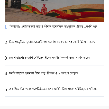
1
'সিনচিয়াং একটি ভালো জায়গা' শীর্ষক অবৈষয়িক সাংস্কৃতিক ঐতিহ্য প্রদর্শনী শুরু
2
চীনে প্রাকৃতিক দুর্যোগ মোকাবিলায় কেন্দ্রীয় সরকারের ৭৫ কোটি ইউয়ান বরাদ্দ
3
৮০ শতাংশেরও বেশি নেটিজেন চীনের নমনীয় শিল্পনীতিকে সমর্থন করেন
4
চলতি বছরের প্রথমার্ধে চীনে পণ্যপরিবহন ৫.১ শতাংশ বেড়েছে
5
একাধিক চীনা গবেষণা-প্রতিষ্ঠানের ওপর মার্কিন নিষেধাজ্ঞা: বেইজিংয়ের প্রতিবাদ