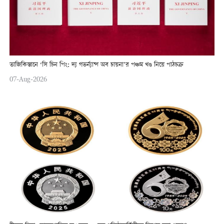
তাজিকিস্তানে ‘সি চিন পিং: দ্য গভর্ন্যান্স অব চায়না’র পঞ্চম খণ্ড নিয়ে পাঠচক্র
07-Aug-2026