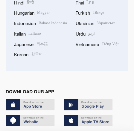
हिन्दी
ไทย
Hindi
Thai
Magyar
Türkçe
Hungarian
Turkish
Bahasa Indonesia
Українська
Indonesian
Ukrainian
Italiano
اردو
Italian
Urdu
日本語
Tiếng Việt
Japanese
Vietnamese
한국어
Korean
DOWNLOAD OUR APP