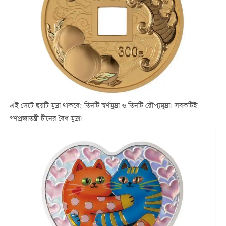
এই সেটে ছয়টি মুদ্রা থাকবে: তিনটি স্বর্ণমুদ্রা ও তিনটি রৌপ্যমুদ্রা। সবকটিই
গণপ্রজাতন্ত্রী চীনের বৈধ মুদ্রা।