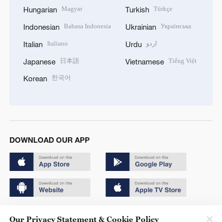
Magyar
Türkçe
Hungarian
Turkish
Bahasa Indonesia
Українська
Indonesian
Ukrainian
Italiano
اردو
Italian
Urdu
日本語
Tiếng Việt
Japanese
Vietnamese
한국어
Korean
DOWNLOAD OUR APP
Copyright © 2024 CGTN.
Our Privacy Statement & Cookie Policy