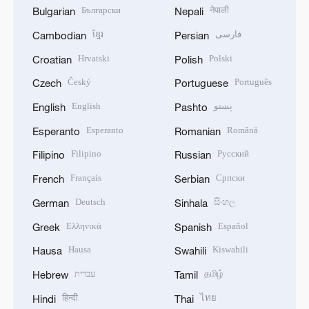
Български
नेपाली
Bulgarian
Nepali
ខ្មែរ
فارسی
Cambodian
Persian
Hrvatski
Polski
Croatian
Polish
Český
Português
Czech
Portuguese
English
پښتو
English
Pashto
Esperanto
Română
Esperanto
Romanian
Filipino
Русский
Filipino
Russian
Français
Српски
French
Serbian
Deutsch
සිංහල
German
Sinhala
Ελληνικά
Español
Greek
Spanish
Hausa
Kiswahili
Hausa
Swahili
עברית
தமிழ்
Hebrew
Tamil
हिन्दी
ไทย
Hindi
Thai