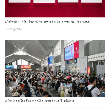
তাজিকিস্তানে ‘সি চিন পিং: দ্য গভর্ন্যান্স অব চায়না’র পঞ্চম খণ্ড নিয়ে পাঠচক্র
07-Aug-2026
মে দিবসের ছুটিতে চীনে রেলযাত্রীর সংখ্যা ১০ কোটি ছাড়িয়েছে