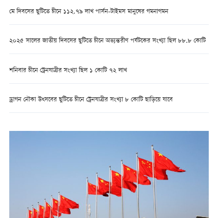
মে দিবসের ছুটিতে চীনে ১১২.৭৯ লাখ পার্সন-টাইমস মানুষের গমনাগমন
২০২৫ সালের জাতীয় দিবসের ছুটিতে চীনে অভ্যন্তরীণ পর্যটকের সংখ্যা ছিল ৮৮.৮ কোটি
শনিবার চীনে ট্রেনযাত্রীর সংখ্যা ছিল ১ কোটি ৭২ লাখ
ড্রাগন নৌকা উত্সবের ছুটিতে চীনে ট্রেনযাত্রীর সংখ্যা ৮ কোটি ছাড়িয়ে যাবে