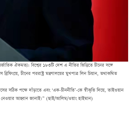
্জাতিক ঐকমত্য। বিশ্বের ১৮৩টি দেশ এ নীতির ভিত্তিতে চীনের সঙ্গে
্রিফিংয়ে, চীনের পররাষ্ট্র মন্ত্রণালয়ের মুখপাত্র লিন চিয়ান, তথাকথিত
াসের সঠিক পক্ষে দাঁড়াতে এবং ‘এক-চীননীতি’-কে স্বীকৃতি দিয়ে, তাইওয়ান
্ধান্ত নেওয়ার আহ্বান জানাই।” (ছাই/আলিম/ওয়াং হাইমান)