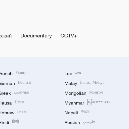
сский
Documentary
CCTV+
French
Français
Lao
ລາວ
German
Deutsch
Malay
Bahasa Melayu
Greek
Ελληνικά
Mongolian
Монгол
Hausa
Hausa
Myanmar
မြန်မာဘာသာ
Hebrew
עברית
Nepali
नेपाली
Hindi
हिन्दी
Persian
فارسی