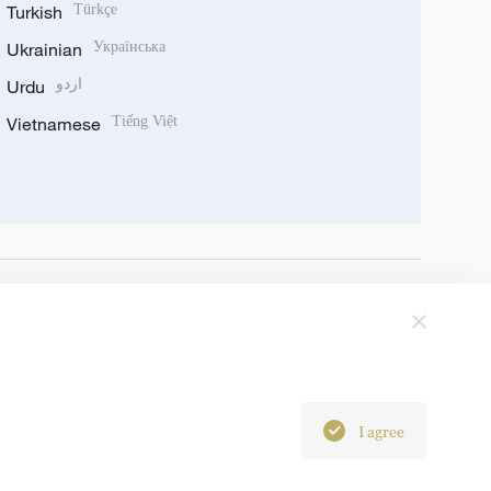
Turkish
Türkçe
Ukrainian
Українська
Urdu
اردو
Vietnamese
Tiếng Việt
I agree
6