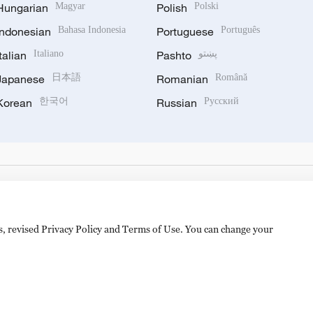
Hungarian
Magyar
Polish
Polski
Indonesian
Bahasa Indonesia
Portuguese
Português
Italian
Italiano
Pashto
پښتو
Japanese
日本語
Romanian
Română
Korean
한국어
Russian
Русский
es, revised Privacy Policy and Terms of Use. You can change your
备 11010502050052号
Disinformation report hotline: 010-8506146