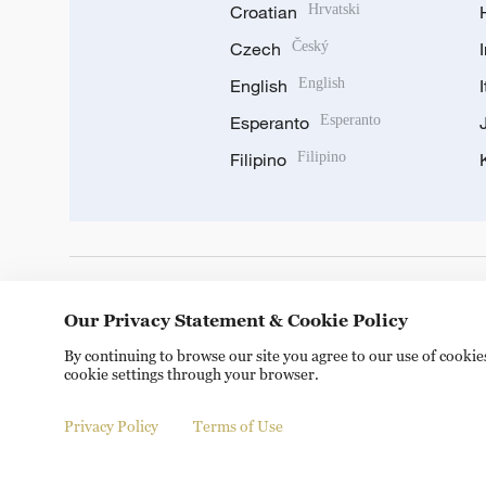
Croatian
Hrvatski
Czech
Český
English
English
Esperanto
Esperanto
Filipino
Filipino
DOWNLOAD OUR APP
Our Privacy Statement & Cookie Policy
By continuing to browse our site you agree to our use of cooki
cookie settings through your browser.
Privacy Policy
Terms of Use
Copyright © 2024 CGTN.
京ICP备20000184号
京公网安