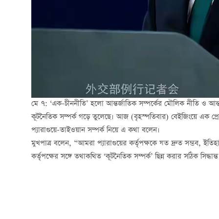
মে ৭: ‘এক-চীননীতি’ হলো আন্তর্জাতিক সম্পর্কের মৌলিক নীতি ও আন্তর
কূটনৈতিক সম্পর্ক গড়ে তুলেছে। আজ (বৃহস্পতিবার) বেইজিংয়ে এক প্রেস ব
প্যারাগুয়ে-তাইওয়ান সম্পর্ক নিয়ে এ কথা বলেন।
মুখপাত্র বলেন, “আমরা প্যারাগুয়ের কর্তৃপক্ষকে যত দ্রুত সম্ভব, ইতিহ
কর্তৃপক্ষের সঙ্গে তথাকথিত ‘কূটনৈতিক সম্পর্ক’ ছিন্ন করার সঠিক সিদ