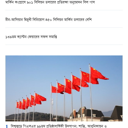
মার্কিন কংগ্রেসে ৯০১ বিলিয়ন ডলারের প্রতিরক্ষা অনুমোদন বিল পাস
চীন-আসিয়ান দ্বিমুখী বিনিয়োগ ৪৫০ বিলিয়ন মার্কিন ডলারের বেশি
১৩৯তম ক্যান্টন ফেয়ারের সফল সমাপ্তি
1
বিশ্বজুড়ে পিএলএর ৯৯তম প্রতিষ্ঠাবার্ষিকী উদযাপন: শান্তি, আধুনিকায়ন ও