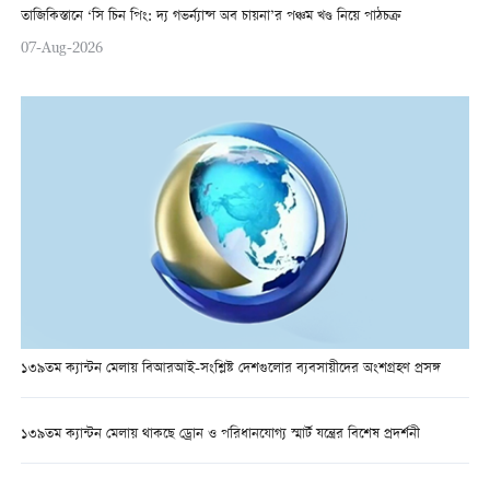
তাজিকিস্তানে ‘সি চিন পিং: দ্য গভর্ন্যান্স অব চায়না’র পঞ্চম খণ্ড নিয়ে পাঠচক্র
07-Aug-2026
১৩৯তম ক্যান্টন মেলায় বিআরআই-সংশ্লিষ্ট দেশগুলোর ব্যবসায়ীদের অংশগ্রহণ প্রসঙ্গ
১৩৯তম ক্যান্টন মেলায় থাকছে ড্রোন ও পরিধানযোগ্য স্মার্ট যন্ত্রের বিশেষ প্রদর্শনী