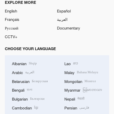
EXPLORE MORE
English
Español
Français
العربية
Русский
Documentary
CCTV+
CHOOSE YOUR LANGUAGE
Shqip
ລາວ
Albanian
Lao
العربية
Bahasa Melayu
Arabic
Malay
Беларуская
Монгол
Belarusian
Mongolian
বাংলা
မြန်မာဘာသာ
Bengali
Myanmar
Български
नेपाली
Bulgarian
Nepali
ខ្មែរ
فارسی
Cambodian
Persian