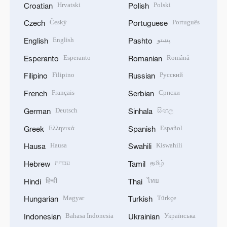
Hrvatski
Polski
Croatian
Polish
Český
Português
Czech
Portuguese
English
پښتو
English
Pashto
Esperanto
Română
Esperanto
Romanian
Filipino
Русский
Filipino
Russian
Français
Српски
French
Serbian
Deutsch
සිංහල
German
Sinhala
Ελληνικά
Español
Greek
Spanish
Hausa
Kiswahili
Hausa
Swahili
עברית
தமிழ்
Hebrew
Tamil
हिन्दी
ไทย
Hindi
Thai
Magyar
Türkçe
Hungarian
Turkish
Bahasa Indonesia
Українська
Indonesian
Ukrainian