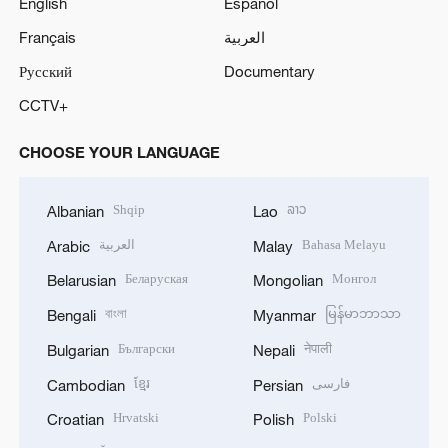
English
Español
Français
العربية
Русский
Documentary
CCTV+
CHOOSE YOUR LANGUAGE
Shqip
ລາວ
Albanian
Lao
العربية
Bahasa Melayu
Arabic
Malay
Беларуская
Монгол
Belarusian
Mongolian
বাংলা
မြန်မာဘာသာ
Bengali
Myanmar
Български
नेपाली
Bulgarian
Nepali
ខ្មែរ
فارسی
Cambodian
Persian
Hrvatski
Polski
Croatian
Polish