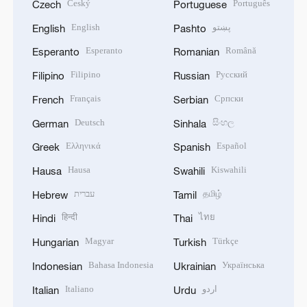
Český
Português
Czech
Portuguese
English
پښتو
English
Pashto
Esperanto
Română
Esperanto
Romanian
Filipino
Русский
Filipino
Russian
Français
Српски
French
Serbian
Deutsch
සිංහල
German
Sinhala
Ελληνικά
Español
Greek
Spanish
Hausa
Kiswahili
Hausa
Swahili
עברית
தமிழ்
Hebrew
Tamil
हिन्दी
ไทย
Hindi
Thai
Magyar
Türkçe
Hungarian
Turkish
Bahasa Indonesia
Українська
Indonesian
Ukrainian
Italiano
اردو
Italian
Urdu