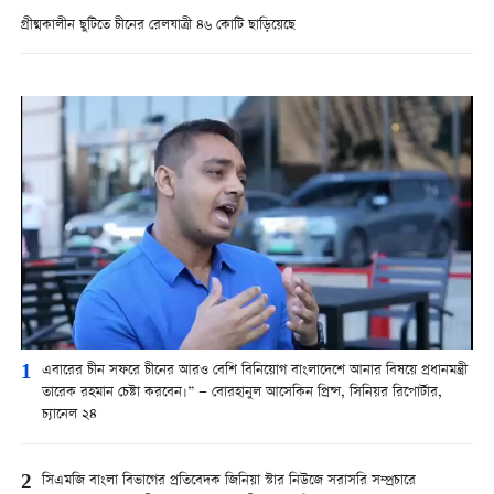
গ্রীষ্মকালীন ছুটিতে চীনের রেলযাত্রী ৪৬ কোটি ছাড়িয়েছে
1
এবারের চীন সফরে চীনের আরও বেশি বিনিয়োগ বাংলাদেশে আনার বিষয়ে প্রধানমন্ত্রী
তারেক রহমান চেষ্টা করবেন।” — বোরহানুল আসেকিন প্রিন্স, সিনিয়র রিপোর্টার,
চ্যানেল ২৪
2
সিএমজি বাংলা বিভাগের প্রতিবেদক জিনিয়া স্টার নিউজে সরাসরি সম্প্রচারে