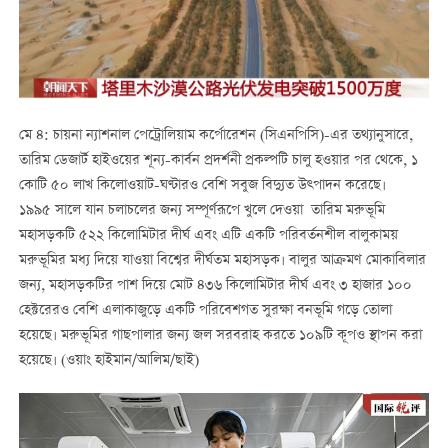
মে ৪: চায়না ন্যাশনাল পেট্রোলিয়াম কর্পোরেশন (সিএনপিসি)-এর তথ্যানুসারে,
তারিম ডেজার্ট হাইওয়ের শূন্য-কার্বন প্রদর্শনী প্রকল্পটি চালু হওয়ার পর থেকে, ১
কোটি ৫০ লাখ কিলোওয়াট-ঘণ্টারও বেশি সবুজ বিদ্যুত উত্পাদন করেছে।
১৯৯৫ সালে যান চলাচলের জন্য সম্পূর্ণরূপে খুলে দেওয়া তারিম মরুভূমি
মহাসড়কটি ৫২২ কিলোমিটার দীর্ঘ এবং এটি একটি পরিবর্তনশীল বালুকাময়
মরুভূমির মধ্য দিয়ে যাওয়া বিশ্বের দীর্ঘতম মহাসড়ক। বালুর আক্রমণ মোকাবিলার
জন্য, মহাসড়কটির পাশ দিয়ে মোট ৪৩৬ কিলোমিটার দীর্ঘ এবং ৩ হাজার ১০০
হেক্টরেরও বেশি এলাকাজুড়ে একটি পরিবেশগত সুরক্ষা বনভূমি গড়ে তোলা
হয়েছে। মরুভূমির গাছপালার জন্য জল সরবরাহ করতে ১০৯টি কূপও স্থাপন করা
হয়েছে। (ওয়াং হাইমান/আলিম/ছাই)