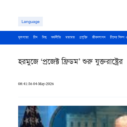
Language
মূলপাতা
চীন
বিশ্ব
অর্থনীতি
মতামত
প্রযুক্তি
জীবনযাপন
চীনের শিল্প 
হরমুজে ‘প্রজেক্ট ফ্রিডম’ শুরু যুক্তরাষ্ট্রের
08:41:56 04-May-2026