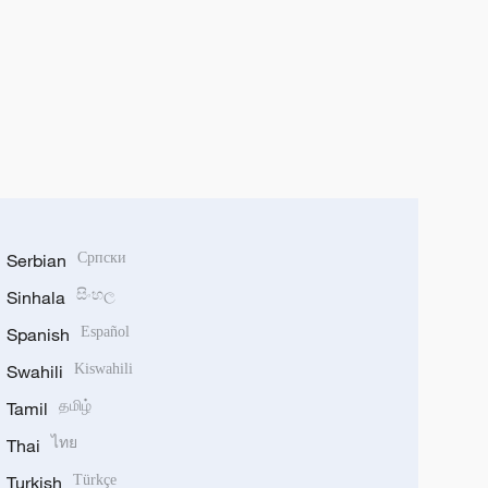
Serbian
Српски
Sinhala
සිංහල
Spanish
Español
Swahili
Kiswahili
Tamil
தமிழ்
Thai
ไทย
Turkish
Türkçe