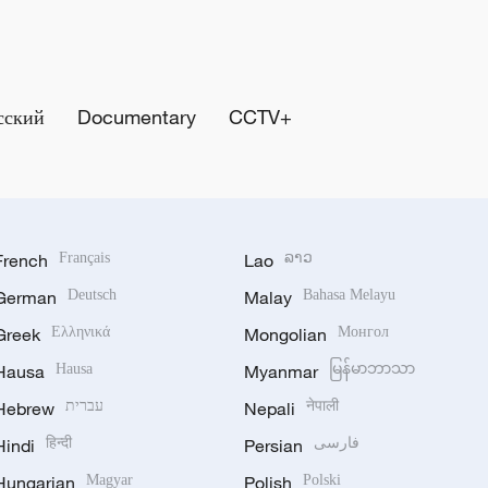
сский
Documentary
CCTV+
French
Français
Lao
ລາວ
German
Deutsch
Malay
Bahasa Melayu
Greek
Ελληνικά
Mongolian
Монгол
Hausa
Hausa
Myanmar
မြန်မာဘာသာ
Hebrew
עברית
Nepali
नेपाली
Hindi
हिन्दी
Persian
فارسی
Hungarian
Magyar
Polish
Polski