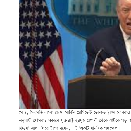
মে ৪, সিএমজি বাংলা ডেস্ক: মার্কিন প্রেসিডেন্ট ডোনাল্ড ট্রাম্প রোব
অনুযায়ী সোমবার সকালে যুক্তরাষ্ট্র হরমুজ প্রণালী থেকে আটকে পড়া
ফ্রিডম’ আখ্যা দিয়ে ট্রাম্প বলেন, এটি ’একটি মানবিক পদক্ষেপ’।