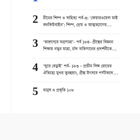
2
চীনের শিল্প ও সাহিত্য পর্ব-৩: ‘ফেয়ারওয়েল মাই
কনকিউবাইন’: শিল্প, প্রেম ও আত্মত্যাগের
মহাকাব্য
3
‘তারুণ্যের অগ্রযাত্রা’- পর্ব ১৮৪- গ্রীষ্মের বিজ্ঞান
শিক্ষায় নতুন মাত্রা, চাঁদ অভিযানের প্রদর্শনীতে
শিশুদের ভিড়
4
‘ঘুরে বেড়াই’ পর্ব- ১৮৩ – প্রাচীন সিল্ক রোডের
ঐতিহ্যে মুখর তুনহুয়াং, গ্রীষ্ম উৎসবে পর্যটকদের
ঢল
5
মানুষ ও প্রকৃতি ১০৮