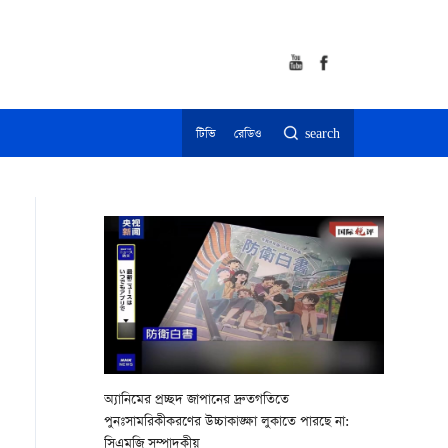
টিভি
রেডিও
search
অ্যানিমের প্রচ্ছদ জাপানের দ্রুতগতিতে
পুনঃসামরিকীকরণের উচ্চাকাঙ্ক্ষা লুকাতে পারছে না:
সিএমজি সম্পাদকীয়