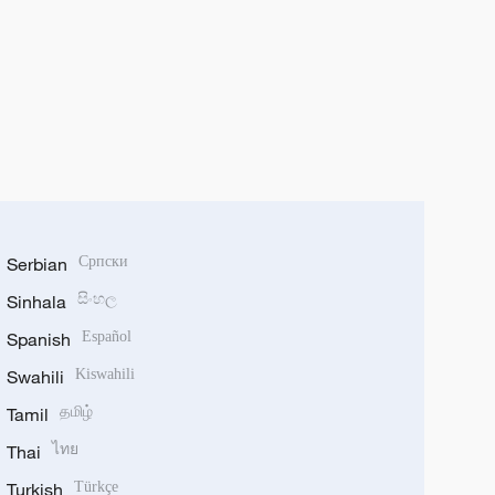
Serbian
Српски
Sinhala
සිංහල
Spanish
Español
Swahili
Kiswahili
Tamil
தமிழ்
Thai
ไทย
Turkish
Türkçe