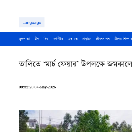
Language
মূলপাতা
চীন
বিশ্ব
অর্থনীতি
মতামত
প্রযুক্তি
জীবনযাপন
চীনের শিল্প 
তালিতে ‘মার্চ ফেয়ার’ উপলক্ষে জমকা
08:32:20 04-May-2026