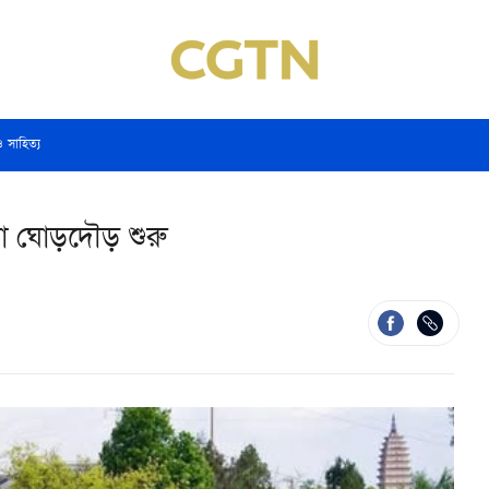
ও সাহিত্য
লো ঘোড়দৌড় শুরু