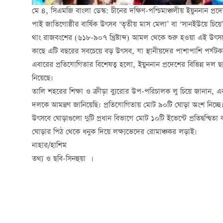
মে ৪, সিএমজি বাংলা ডেস্ক: চীনের দক্ষিণ-পশ্চিমাঞ্চলীয় ইয়ুননান প্র
পাই জাতিগোষ্ঠীর বার্ষিক উৎসব ‘তৃতীয় মাস মেলা’ বা ‘সানইউয়ে চ
থাং রাজবংশের (৬১৮-৯০৭ খ্রিষ্টাব্দ) আমল থেকে শুরু হওয়া এই উৎ
কাছে এটি বছরের সবচেয়ে বড় উৎসব, যা স্থানীয়দের পাশাপাশি পর্যট
এবারের প্রতিযোগিতার বিশেষত্ব হলো, ইয়ুননান প্রদেশের বিভিন্ন দল ছাড়া
নিয়েছে।
তালি শহরের শিক্ষা ও ক্রীড়া ব্যুরোর উপ-পরিচালক লু চিয়ে জানা
দলকে আমন্ত্রণ জানিয়েছি। প্রতিযোগিতায় মোট ৯০টি ঘোড়া অংশ নিচ্ছে
উৎসবে ঘোড়াগুলো দুটি প্রধান বিভাগে মোট ১০টি ইভেন্টে প্রতিদ্বন্দ্ব
ঘোড়ার পিঠ থেকে ধনুক দিয়ে লক্ষ্যভেদের রোমাঞ্চকর লড়াই।
নাহার/হাশিম
তথ্য ও ছবি-সিনহুয়া ।