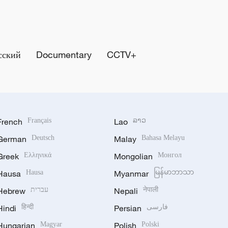
сский
Documentary
CCTV+
French
Français
Lao
ລາວ
German
Deutsch
Malay
Bahasa Melayu
Greek
Ελληνικά
Mongolian
Монгол
Hausa
Hausa
Myanmar
မြန်မာဘာသာ
Hebrew
עברית
Nepali
नेपाली
Hindi
हिन्दी
Persian
فارسی
Hungarian
Magyar
Polish
Polski