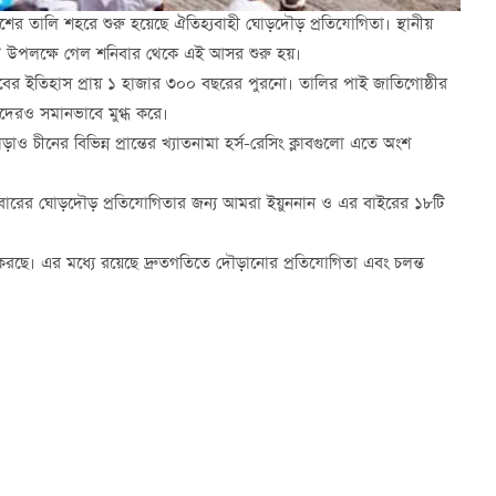
দেশের তালি শহরে শুরু হয়েছে ঐতিহ্যবাহী ঘোড়দৌড় প্রতিযোগিতা। স্থানীয়
িয়ে’ উপলক্ষে গেল শনিবার থেকে এই আসর শুরু হয়।
সবের ইতিহাস প্রায় ১ হাজার ৩০০ বছরের পুরনো। তালির পাই জাতিগোষ্ঠীর
কদেরও সমানভাবে মুগ্ধ করে।
ও চীনের বিভিন্ন প্রান্তের খ্যাতনামা হর্স-রেসিং ক্লাবগুলো এতে অংশ
ন, এবারের ঘোড়দৌড় প্রতিযোগিতার জন্য আমরা ইয়ুননান ও এর বাইরের ১৮টি
।
িতা করছে। এর মধ্যে রয়েছে দ্রুতগতিতে দৌড়ানোর প্রতিযোগিতা এবং চলন্ত