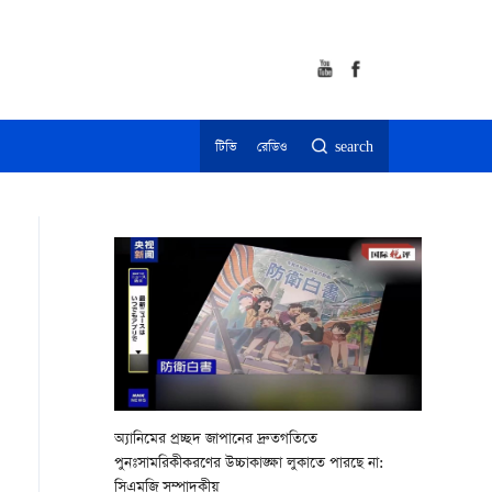
টিভি
রেডিও
search
অ্যানিমের প্রচ্ছদ জাপানের দ্রুতগতিতে
পুনঃসামরিকীকরণের উচ্চাকাঙ্ক্ষা লুকাতে পারছে না:
সিএমজি সম্পাদকীয়