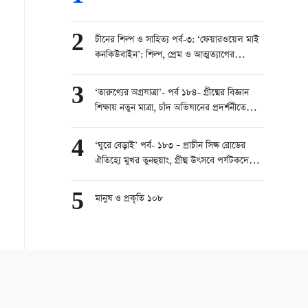
2
চীনের শিল্প ও সাহিত্য পর্ব-৩: ‘ফেয়ারওয়েল মাই
কনকিউবাইন’: শিল্প, প্রেম ও আত্মত্যাগের
মহাকাব্য
3
‘তারুণ্যের অগ্রযাত্রা’- পর্ব ১৮৪- গ্রীষ্মের বিজ্ঞান
শিক্ষায় নতুন মাত্রা, চাঁদ অভিযানের প্রদর্শনীতে
শিশুদের ভিড়
4
‘ঘুরে বেড়াই’ পর্ব- ১৮৩ – প্রাচীন সিল্ক রোডের
ঐতিহ্যে মুখর তুনহুয়াং, গ্রীষ্ম উৎসবে পর্যটকদের
ঢল
5
মানুষ ও প্রকৃতি ১০৮