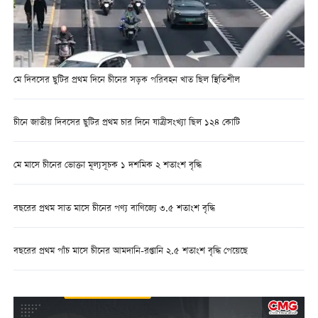
মে দিবসের ছুটির প্রথম দিনে চীনের সড়ক পরিবহন খাত ছিল স্থিতিশীল
চীনে জাতীয় দিবসের ছুটির প্রথম চার দিনে যাত্রীসংখ্যা ছিল ১২৪ কোটি
মে মাসে চীনের ভোক্তা মূল্যসূচক ১ দশমিক ২ শতাংশ বৃদ্ধি
বছরের প্রথম সাত মাসে চীনের পণ্য বাণিজ্যে ৩.৫ শতাংশ বৃদ্ধি
বছরের প্রথম পাঁচ মাসে চীনের আমদানি-রপ্তানি ২.৫ শতাংশ বৃদ্ধি পেয়েছে