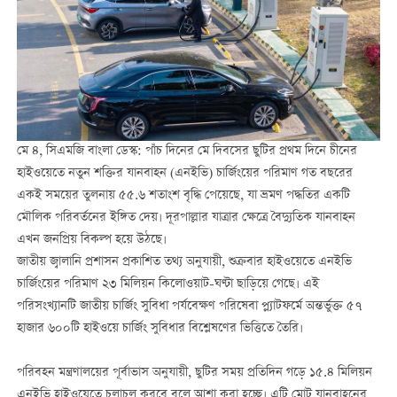
মে ৪, সিএমজি বাংলা ডেস্ক: পাঁচ দিনের মে দিবসের ছুটির প্রথম দিনে চীনের
হাইওয়েতে নতুন শক্তির যানবাহন (এনইভি) চার্জিংয়ের পরিমাণ গত বছরের
একই সময়ের তুলনায় ৫৫.৬ শতাংশ বৃদ্ধি পেয়েছে, যা ভ্রমণ পদ্ধতির একটি
মৌলিক পরিবর্তনের ইঙ্গিত দেয়। দূরপাল্লার যাত্রার ক্ষেত্রে বৈদ্যুতিক যানবাহন
এখন জনপ্রিয় বিকল্প হয়ে উঠছে।
জাতীয় জ্বালানি প্রশাসন প্রকাশিত তথ্য অনুযায়ী, শুক্রবার হাইওয়েতে এনইভি
চার্জিংয়ের পরিমাণ ২৩ মিলিয়ন কিলোওয়াট-ঘণ্টা ছাড়িয়ে গেছে। এই
পরিসংখ্যানটি জাতীয় চার্জিং সুবিধা পর্যবেক্ষণ পরিষেবা প্ল্যাটফর্মে অন্তর্ভুক্ত ৫৭
হাজার ৬০০টি হাইওয়ে চার্জিং সুবিধার বিশ্লেষণের ভিত্তিতে তৈরি।
পরিবহন মন্ত্রণালয়ের পূর্বাভাস অনুযায়ী, ছুটির সময় প্রতিদিন গড়ে ১৫.৪ মিলিয়ন
এনইভি হাইওয়েতে চলাচল করবে বলে আশা করা হচ্ছে। এটি মোট যানবাহনের