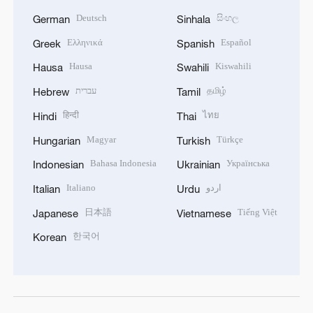
Deutsch
සිංහල
German
Sinhala
Ελληνικά
Español
Greek
Spanish
Hausa
Kiswahili
Hausa
Swahili
עברית
தமிழ்
Hebrew
Tamil
हिन्दी
ไทย
Hindi
Thai
Magyar
Türkçe
Hungarian
Turkish
Bahasa Indonesia
Українська
Indonesian
Ukrainian
Italiano
اردو
Italian
Urdu
日本語
Tiếng Việt
Japanese
Vietnamese
한국어
Korean