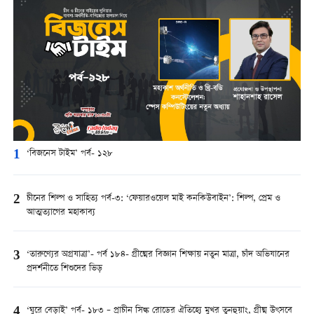
1
‘বিজনেস টাইম’ পর্ব- ১২৮
2
চীনের শিল্প ও সাহিত্য পর্ব-৩: ‘ফেয়ারওয়েল মাই কনকিউবাইন’: শিল্প, প্রেম ও
আত্মত্যাগের মহাকাব্য
3
‘তারুণ্যের অগ্রযাত্রা’- পর্ব ১৮৪- গ্রীষ্মের বিজ্ঞান শিক্ষায় নতুন মাত্রা, চাঁদ অভিযানের
প্রদর্শনীতে শিশুদের ভিড়
4
‘ঘুরে বেড়াই’ পর্ব- ১৮৩ – প্রাচীন সিল্ক রোডের ঐতিহ্যে মুখর তুনহুয়াং, গ্রীষ্ম উৎসবে