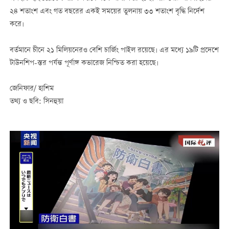
২৪ শতাংশ এবং গত বছরের একই সময়ের তুলনায় ৩৩ শতাংশ বৃদ্ধি নির্দেশ
করে।
বর্তমানে চীনে ২১ মিলিয়নেরও বেশি চার্জিং পাইল রয়েছে। এর মধ্যে ১৯টি প্রদেশে
টাউনশিপ-স্তর পর্যন্ত পূর্ণাঙ্গ কভারেজ নিশ্চিত করা হয়েছে।
জেনিফার/ হাশিম
তথ্য ও ছবি: সিনহুয়া