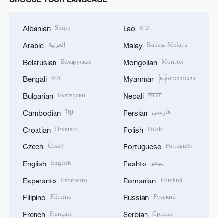
Shqip
ລາວ
Albanian
Lao
العربية
Bahasa Melayu
Arabic
Malay
Беларуская
Монгол
Belarusian
Mongolian
বাংলা
မြန်မာဘာသာ
Bengali
Myanmar
Български
नेपाली
Bulgarian
Nepali
ខ្មែរ
فارسی
Cambodian
Persian
Hrvatski
Polski
Croatian
Polish
Český
Português
Czech
Portuguese
English
پښتو
English
Pashto
Esperanto
Română
Esperanto
Romanian
Filipino
Русский
Filipino
Russian
Français
Српски
French
Serbian