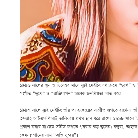
১৯৯৬ সালের জুন ও ডিসেম্বর মাসে স্যুই মেইচিং যথাক্রমে “দুঃখ” ও 
সংগীত “দুঃখ” ও “রাত্রিযাপন” অনেক জনপ্রিয়তা লাভ করে।
১৯৯৭ সালে স্যুই মেইচিং তাঁর পা হংকংয়ের সংগীত জগতে রাখেন। তাঁর 
৩সপ্তাহ আইএফপিআই তালিকায় প্রথম স্থান ধরে রাখে। ১৯৯৮ সালে তিনি
প্রকাশ করার মাধ্যমে সঙ্গীত জগতে পুনরায় ঝড় তুলেন। বন্ধুরা, তাহ
কেমন? গানের নাম “অতি সুন্দর”।