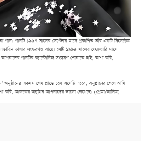
ো গান। গানটি ১৯৯৭ সালের সেপ্টেম্বর মাসে প্রকাশিত তাঁর একটি সিলেক্টেড
ম্যান্ডারিন ভাষার সংস্করণও আছে। সেটি ১৯৯৫ সালের ফেব্রুয়ারি মাসে
আমি আপনাদের গানটির ক্যান্টোনিজ সংস্করণ শোনাতে চাই, আশা করি,
’ অনুষ্ঠানের একদম শেষ প্রান্তে চলে এসেছি। তবে, অনুষ্ঠানের শেষে আমি
 আশা করি, আজকের অনুষ্ঠান আপনাদের ভালো লেগেছে। (প্রেমা/আলিম)