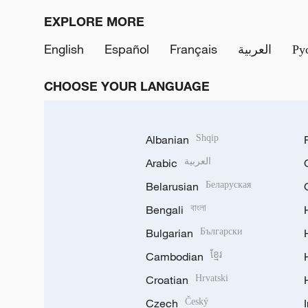
EXPLORE MORE
English
Español
Français
العربية
Ру
CHOOSE YOUR LANGUAGE
Albanian
Shqip
Arabic
العربية
Belarusian
Беларуская
Bengali
বাংলা
Bulgarian
Български
Cambodian
ខ្មែរ
Croatian
Hrvatski
Czech
Český