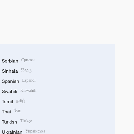
Serbian
Српски
Sinhala
සිංහල
Spanish
Español
Swahili
Kiswahili
Tamil
தமிழ்
Thai
ไทย
Turkish
Türkçe
Ukrainian
Українська