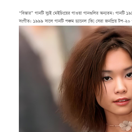
“বিস্তার” গানটি স্যুই মেইচিংয়ের গাওয়া গানগুলির অন্যতম। গানটি ১
সংগীত। ১৯৯৯ সালে গানটি পঞ্চম চ্যানেল [ভি] সেরা জনপ্রিয় টপ-২০ গ