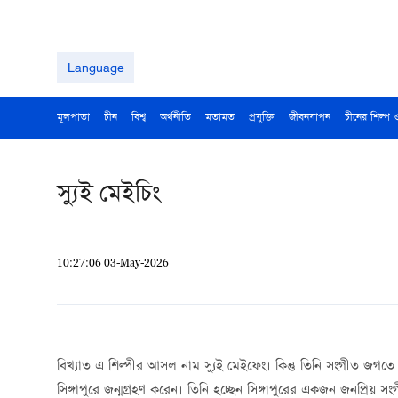
Language
মূলপাতা
চীন
বিশ্ব
অর্থনীতি
মতামত
প্রযুক্তি
জীবনযাপন
চীনের শিল্প 
স্যুই মেইচিং
10:27:06 03-May-2026
বিখ্যাত এ শিল্পীর আসল নাম স্যুই মেইফেং। কিন্তু তিনি সংগীত জগতে 
সিঙ্গাপুরে জন্মগ্রহণ করেন। তিনি হচ্ছেন সিঙ্গাপুরের একজন জনপ্রিয় সং