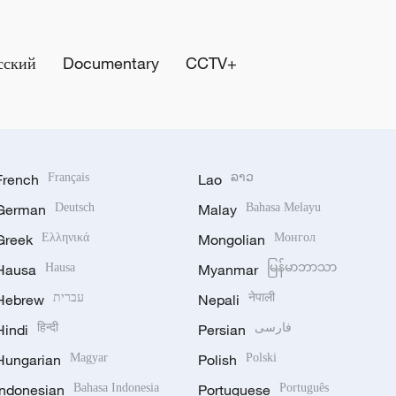
сский
Documentary
CCTV+
French
Français
Lao
ລາວ
German
Deutsch
Malay
Bahasa Melayu
Greek
Ελληνικά
Mongolian
Монгол
Hausa
Hausa
Myanmar
မြန်မာဘာသာ
Hebrew
עברית
Nepali
नेपाली
Hindi
हिन्दी
Persian
فارسی
Hungarian
Magyar
Polish
Polski
Indonesian
Bahasa Indonesia
Portuguese
Português