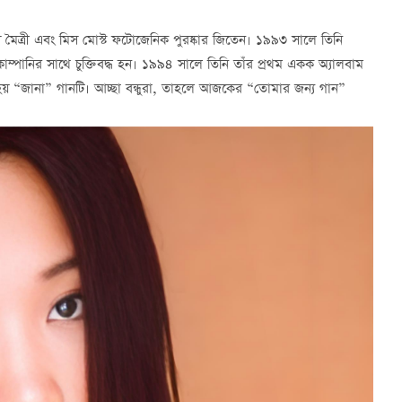
স মৈত্রী এবং মিস মোস্ট ফটোজেনিক পুরষ্কার জিতেন। ১৯৯৩ সালে তিনি
ম্পানির সাথে চুক্তিবদ্ধ হন। ১৯৯৪ সালে তিনি তাঁর প্রথম একক অ্যালবাম
ত হয় “জানা” গানটি। আচ্ছা বন্ধুরা, তাহলে আজকের “তোমার জন্য গান”