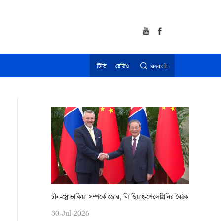
টিভি
রেডিও
search
চীন-স্লোভাকিয়া সম্পর্কে জোর, লি ছিয়াং-পেলেগ্রিনির বৈঠক
30-Jul-2026