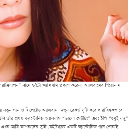
“রাত্রিযাপন” নামে দু’টো অ্যালবাম প্রকাশ করেন। অ্যালবামের শিরোনাম
নতুন গান ও সিলেক্টেড অ্যালবাম নতুন রেকর্ড সৃষ্টি করে ধারাবিহকভাবে
 তাঁর প্রথম ক্যান্টোনিজ অ্যালবাম “ভালো মেইচিং” এবং ইপি “শুধুই বন্ধু”
লে এখন আমি আপনাদের স্যুই মেইচিংয়ের একটি ক্যান্টোনিজ গান শোনাই।