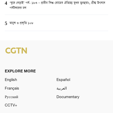
4
‘ঘুরে বেড়াই’ পর্ব- ১৮৩ – প্রাচীন সিল্ক রোডের ঐতিহ্যে মুখর তুনহুয়াং, গ্রীষ্ম উৎসবে
পর্যটকদের ঢল
5
মানুষ ও প্রকৃতি ১০৮
EXPLORE MORE
English
Español
Français
العربية
Русский
Documentary
CCTV+