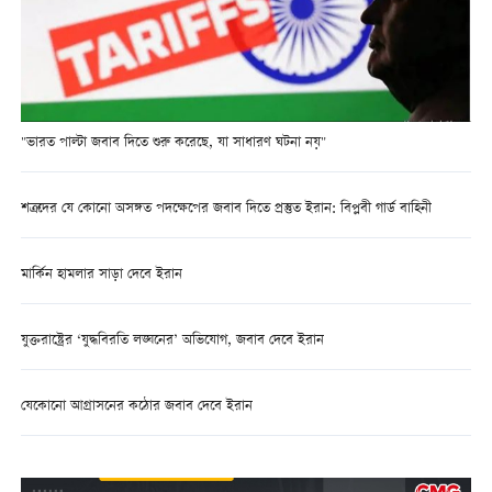
"ভারত পাল্টা জবাব দিতে শুরু করেছে, যা সাধারণ ঘটনা নয়"
শত্রুদের যে কোনো অসঙ্গত পদক্ষেপের জবাব দিতে প্রস্তুত ইরান: বিপ্লবী গার্ড বাহিনী
মার্কিন হামলার সাড়া দেবে ইরান
যুক্তরাষ্ট্রের ‘যুদ্ধবিরতি লঙ্ঘনের’ অভিযোগ, জবাব দেবে ইরান
যেকোনো আগ্রাসনের কঠোর জবাব দেবে ইরান