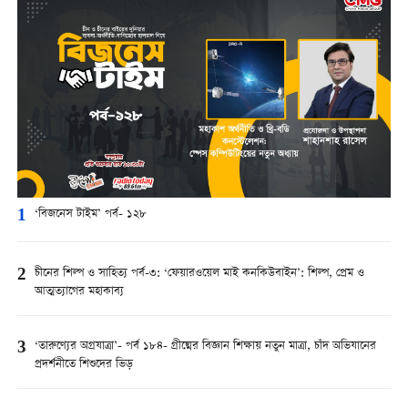
1
‘বিজনেস টাইম’ পর্ব- ১২৮
2
চীনের শিল্প ও সাহিত্য পর্ব-৩: ‘ফেয়ারওয়েল মাই কনকিউবাইন’: শিল্প, প্রেম ও
আত্মত্যাগের মহাকাব্য
3
‘তারুণ্যের অগ্রযাত্রা’- পর্ব ১৮৪- গ্রীষ্মের বিজ্ঞান শিক্ষায় নতুন মাত্রা, চাঁদ অভিযানের
প্রদর্শনীতে শিশুদের ভিড়