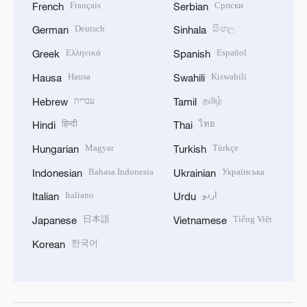
Français
Српски
French
Serbian
Deutsch
සිංහල
German
Sinhala
Ελληνικά
Español
Greek
Spanish
Hausa
Kiswahili
Hausa
Swahili
עברית
தமிழ்
Hebrew
Tamil
हिन्दी
ไทย
Hindi
Thai
Magyar
Türkçe
Hungarian
Turkish
Bahasa Indonesia
Українська
Indonesian
Ukrainian
Italiano
اردو
Italian
Urdu
日本語
Tiếng Việt
Japanese
Vietnamese
한국어
Korean