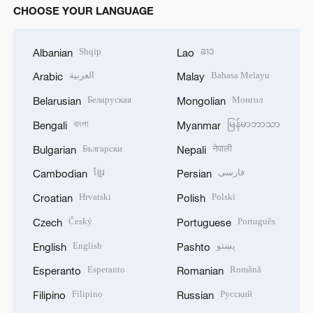
CHOOSE YOUR LANGUAGE
Shqip
ລາວ
Albanian
Lao
العربية
Bahasa Melayu
Arabic
Malay
Беларуская
Монгол
Belarusian
Mongolian
বাংলা
မြန်မာဘာသာ
Bengali
Myanmar
Български
नेपाली
Bulgarian
Nepali
ខ្មែរ
فارسی
Cambodian
Persian
Hrvatski
Polski
Croatian
Polish
Český
Português
Czech
Portuguese
English
پښتو
English
Pashto
Esperanto
Română
Esperanto
Romanian
Filipino
Русский
Filipino
Russian